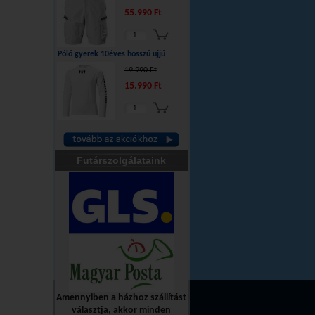
55.990 Ft
Póló gyerek 10éves hosszú ujjú
19.990 Ft
15.990 Ft
Futárszolgálataink
Amennyiben a házhoz szállítást
választja, akkor minden