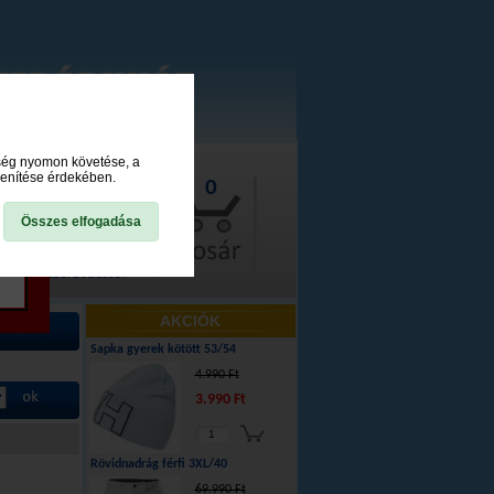
ység nyomon követése, a
lenítése érdekében.
0
Összes elfogadása
lállás a szerződéstől
AKCIÓK
Sapka gyerek kötött 53/54
4.990 Ft
3.990 Ft
Rövidnadrág férfi 3XL/40
69.990 Ft