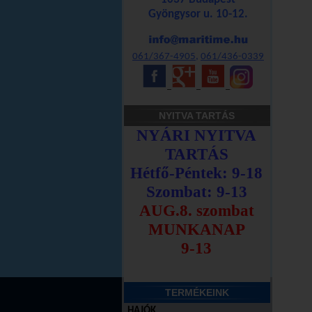
Gyöngysor u. 10-12.
061/367-4905
,
061/436-0339
_
_
_
NYITVA TARTÁS
TERMÉKEINK
HAJÓK