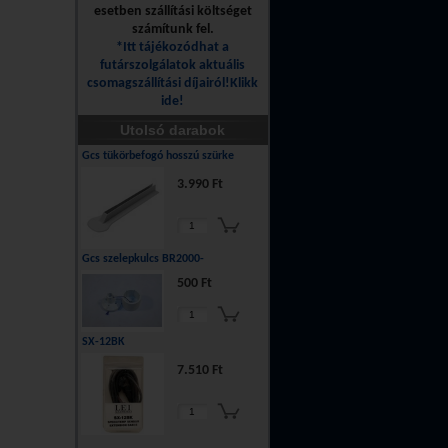
esetben szállítási költséget
számítunk fel.
*Itt tájékozódhat a
futárszolgálatok aktuális
csomagszállítási díjairól!Klikk
ide!
Utolsó darabok
Gcs tükörbefogó hosszú szürke
3.990 Ft
Gcs szelepkulcs BR2000-
500 Ft
SX-12BK
7.510 Ft