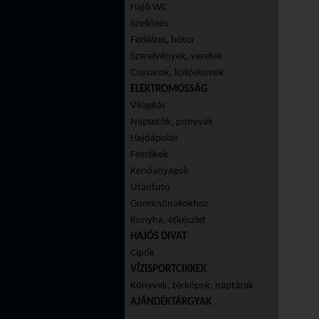
Hajó WC
Szellőzés
Fedélzet, bútor
Szerelvények, veretek
Csavarok, kötőelemek
ELEKTROMOSSÁG
Világítás
Naptetők, ponyvák
Hajóápolás
Festékek
Kenőanyagok
Utánfutó
Gumicsónakokhoz
Konyha, étkészlet
HAJÓS DIVAT
Cipők
VÍZISPORTCIKKEK
Könyvek, térképek, naptárak
AJÁNDÉKTÁRGYAK