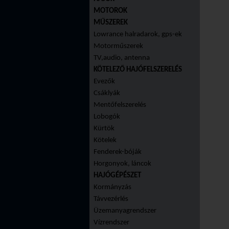
MOTOROK
MŰSZEREK
Lowrance halradarok, gps-ek
Motorműszerek
TV,audio, antenna
KÖTELEZŐ HAJÓFELSZERELÉS
Evezők
Csáklyák
Mentőfelszerelés
Lobogók
Kürtök
Kötelek
Fenderek-bóják
Horgonyok, láncok
HAJÓGÉPÉSZET
Kormányzás
Távvezérlés
Üzemanyagrendszer
Vízrendszer