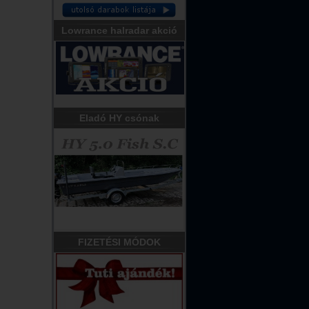
Lowrance halradar akció
Eladó HY csónak
FIZETÉSI MÓDOK