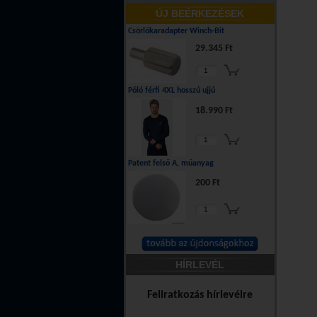
ÚJ BEÉRKEZÉSEK
Csörlőkaradapter Winch-Bit
29.345 Ft
Póló férfi 4XL hosszú ujjú
18.990 Ft
Patent felső A, műanyag
200 Ft
HÍRLEVÉL
Feliratkozás hírlevélre