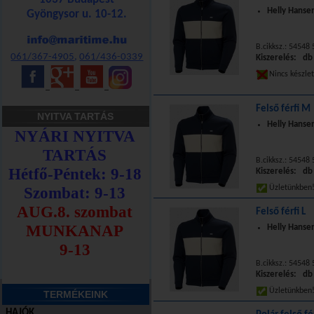
Helly Hansen
Gyöngysor u. 10-12.
B.cikksz.: 54548
061/367-4905
,
061/436-0339
Kiszerelés: db
Nincs készle
_
_
_
Felső férfi M
NYITVA TARTÁS
Helly Hansen
B.cikksz.: 54548
Kiszerelés: db
Üzletünkbe
Felső férfi L
Helly Hansen
B.cikksz.: 54548
Kiszerelés: db
Üzletünkbe
TERMÉKEINK
HAJÓK