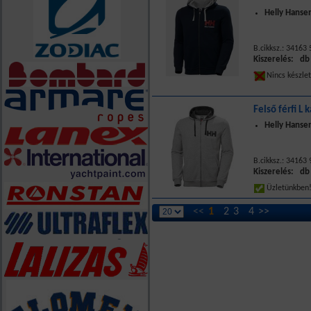
Helly Hansen
B.cikksz.: 34163
Kiszerelés: db
Nincs készle
Felső férfi L 
Helly Hanse
B.cikksz.: 34163
Kiszerelés: db
Üzletünkbe
<<
1
2
3
4
>>