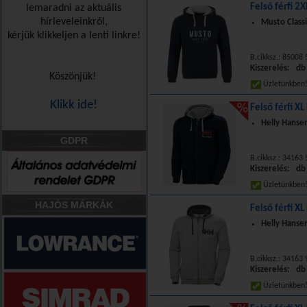
Felső férfi 2
lemaradni az aktuális
hírleveleinkről,
Musto Class
kérjük klikkeljen a lenti linkre!
B.cikksz.: 85008
Kiszerelés: db
Köszönjük!
Üzletünkbe
Klikk ide!
Felső férfi XL
Helly Hansen
GDPR
B.cikksz.: 34163
Kiszerelés: db
Üzletünkbe
HAJÓS MÁRKÁK
Felső férfi XL
Helly Hanse
B.cikksz.: 34163
Kiszerelés: db
Üzletünkbe