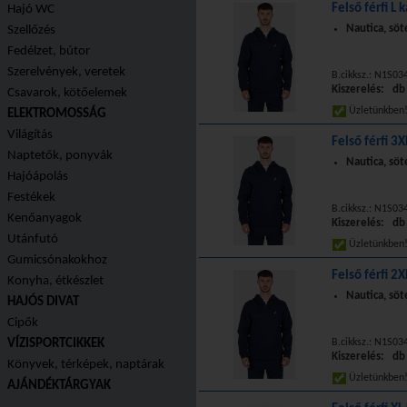
Felső férfi L 
Hajó WC
Nautica, söt
Szellőzés
Fedélzet, bútor
Szerelvények, veretek
B.cikksz.: N1S0
Kiszerelés: db
Csavarok, kötőelemek
Üzletünkbe
ELEKTROMOSSÁG
Világítás
Felső férfi 3
Naptetők, ponyvák
Nautica, söt
Hajóápolás
Festékek
B.cikksz.: N1S0
Kenőanyagok
Kiszerelés: db
Utánfutó
Üzletünkbe
Gumicsónakokhoz
Felső férfi 2
Konyha, étkészlet
Nautica, söt
HAJÓS DIVAT
Cipők
VÍZISPORTCIKKEK
B.cikksz.: N1S0
Kiszerelés: db
Könyvek, térképek, naptárak
Üzletünkbe
AJÁNDÉKTÁRGYAK