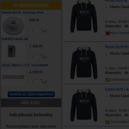
Felső férfi XL
ÚJ BEÉRKEZÉSEK
Musto Class
Patent alsó B, műanyag fehér
200 Ft
B.cikksz.: 85008
Kiszerelés: db
Nincs készle
Deklifül fekete bal
7.100 Ft
Felső férfi M
Musto Class
Vízcső 38mm 1 1/2" szövetbetét
B.cikksz.: 85008
4.990 Ft
Kiszerelés: db
Üzletünkbe
Felső férfi L 
Musto Class
HÍRLEVÉL
B.cikksz.: 85008
Feliratkozás hírlevélre
Kiszerelés: db
Üzletünkbe
Amennyiben nem szeretne