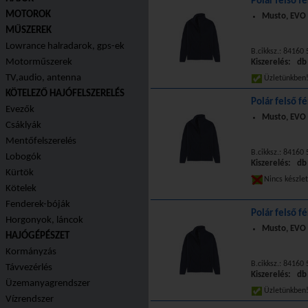
Polár felső fé
MOTOROK
Musto, EVO 
MŰSZEREK
Lowrance halradarok, gps-ek
B.cikksz.: 8416
Motorműszerek
Kiszerelés: db
TV,audio, antenna
Üzletünkbe
KÖTELEZŐ HAJÓFELSZERELÉS
Polár felső fé
Evezők
Musto, EVO 
Csáklyák
Mentőfelszerelés
B.cikksz.: 8416
Lobogók
Kiszerelés: db
Kürtök
Nincs készle
Kötelek
Fenderek-bóják
Polár felső fé
Horgonyok, láncok
Musto, EVO 
HAJÓGÉPÉSZET
Kormányzás
B.cikksz.: 8416
Távvezérlés
Kiszerelés: db
Üzemanyagrendszer
Üzletünkbe
Vízrendszer