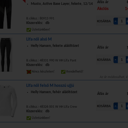
Áfás ár
Musto, Active Base Layer, fekete, 12/14
Akciós
1
B.cikksz.: 80913 991
Kiszerelés: db
Üzletünkben!
Lifa női alsó M
Helly Hansen, fekete aláöltözet
Áfás ár
B.cikksz.: 48331 990 W HH Lifa Pant
Kiszerelés: db
Nincs készleten!
Rendelhető!
Az ár módosulhat, é
Lifa női felső M hosszú ujjú
Helly Hansen, fehér aláöltözet
Áfás ár
B.cikksz.: 48326 001 W HH Lifa Crew
Kiszerelés: db
Üzletünkben!