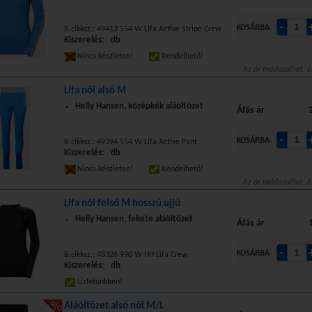
B.cikksz.: 49413 554 W Lifa Active Stripe Crew
Kiszerelés: db
Nincs készleten!
Rendelhető!
Az ár módosulhat, é
Lifa női alsó M
Helly Hansen, középkék aláöltözet
Áfás ár
B.cikksz.: 49394 554 W Lifa Active Pant
Kiszerelés: db
Nincs készleten!
Rendelhető!
Az ár módosulhat, é
Lifa női felső M hosszú ujjú
Helly Hansen, fekete aláöltözet
Áfás ár
B.cikksz.: 48326 990 W HH Lifa Crew
Kiszerelés: db
Üzletünkben!
Aláöltözet alsó női M/L