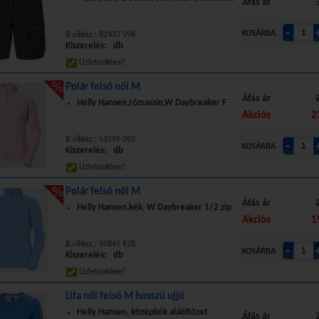
Áfás ár
B.cikksz.: 82437 598
Kiszerelés: db
Üzletünkben!
Polár felső női M
Áfás ár
Helly Hansen,rózsaszín,W Daybreaker F
Akciós
2
B.cikksz.: 51599 052
Kiszerelés: db
Üzletünkben!
Polár felső női M
Áfás ár
Helly Hansen,kék, W Daybreaker 1/2 zip
Akciós
1
B.cikksz.: 50845 628
Kiszerelés: db
Üzletünkben!
Lifa női felső M hosszú ujjú
Helly Hansen, középkék aláöltözet
Áfás ár