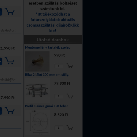
esetben szállítási költséget
számítunk fel.
*Itt tájékozódhat a
futárszolgálatok aktuális
csomagszállítási díjairól!Klikk
rdeklődjön!
ide!
Utolsó darabok
Mentőmellény tartalék szelep
21.990 Ft
990 Ft
Bika 2 lábú 300 mm rm.sülly.
rdeklődjön!
79.900 Ft
17.990 Ft
Profil T-sínes gumi L50 fehér
8.520 Ft