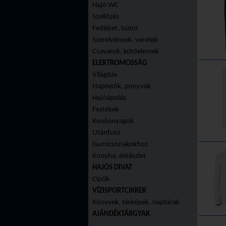
Hajó WC
Szellőzés
Fedélzet, bútor
Szerelvények, veretek
Csavarok, kötőelemek
ELEKTROMOSSÁG
Világítás
Naptetők, ponyvák
Hajóápolás
Festékek
Kenőanyagok
Utánfutó
Gumicsónakokhoz
Konyha, étkészlet
HAJÓS DIVAT
Cipők
VÍZISPORTCIKKEK
Könyvek, térképek, naptárak
AJÁNDÉKTÁRGYAK