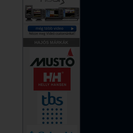
Nézze meg Videó csatornánkat!
HAJÓS MÁRKÁK