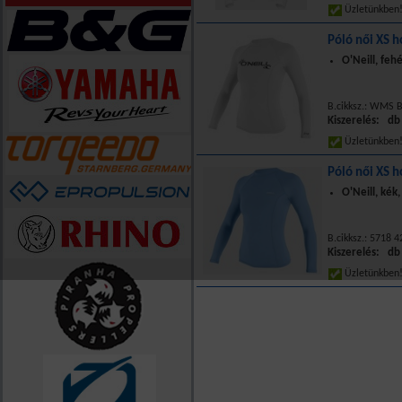
Üzletünkbe
Póló női XS h
O'Neill, feh
B.cikksz.: WMS B
Kiszerelés: db
Üzletünkbe
Póló női XS h
O'Neill, kék
B.cikksz.: 5718 4
Kiszerelés: db
Üzletünkbe