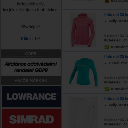
Nincs készle
hírleveleinkről,
kérjük klikkeljen a lenti linkre!
Póló női XS h
Helly Hansen
Köszönjük!
B.cikksz.: 49572
Klikk ide!
Kiszerelés: db
Üzletünkbe
GDPR
Póló női XS h
O'Neill, zöl
B.cikksz.: WMS B
HAJÓS MÁRKÁK
Kiszerelés: db
Üzletünkbe
Póló női XS h
Helly Hanse
B.cikksz.: 49579
Kiszerelés: db