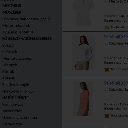
Musto EVO C
MOTOROK
MŰSZEREK
B.cikksz.: 82443
Lowrance halradarok, gps-ek
Kiszerelés: db
Motorműszerek
Üzletünkbe
TV,audio, antenna
Felső női XS 
KÖTELEZŐ HAJÓFELSZERELÉS
Columbia, f
Evezők
Csáklyák
Mentőfelszerelés
B.cikksz.: 211975
Kiszerelés: db
Lobogók
Nincs készle
Kürtök
Kötelek
Felső női XS 
Fenderek-bóják
Columbia, ko
Horgonyok, láncok
HAJÓGÉPÉSZET
Kormányzás
B.cikksz.: 211975
Kiszerelés: db
Távvezérlés
Nincs készle
Üzemanyagrendszer
Vízrendszer