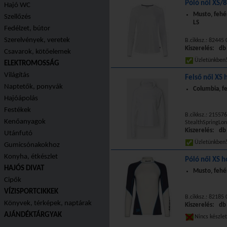
Póló női XS/8
Hajó WC
Musto, fehé
Szellőzés
LS
Fedélzet, bútor
Szerelvények, veretek
B.cikksz.: 82445 
Kiszerelés: db
Csavarok, kötőelemek
Üzletünkbe
ELEKTROMOSSÁG
Világítás
Felső női XS 
Naptetők, ponyvák
Columbia, f
Hajóápolás
Festékek
B.cikksz.: 21557
Kenőanyagok
StealthSpringLo
Kiszerelés: db
Utánfutó
Üzletünkbe
Gumicsónakokhoz
Konyha, étkészlet
Póló női XS h
HAJÓS DIVAT
Musto, fehé
Cipők
VÍZISPORTCIKKEK
B.cikksz.: 8218
Könyvek, térképek, naptárak
Kiszerelés: db
AJÁNDÉKTÁRGYAK
Nincs készle