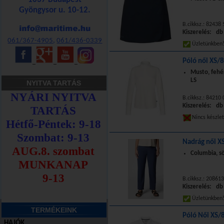
Gyöngysor u. 10-12.
B.cikksz.: 82438
Kiszerelés: db
061/367-4905
,
061/436-0339
Üzletünkbe
Póló női XS/8
_
_
_
Musto, fehé
LS
NYITVA TARTÁS
B.cikksz.: 84210 
Kiszerelés: db
Nincs készle
Nadrág női X
Columbia, sö
B.cikksz.: 20861
Kiszerelés: db
Üzletünkbe
TERMÉKEINK
Póló Női XS/8
HAJÓK