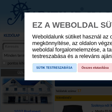
EZ A WEBOLDAL SÜ
Weboldalunk sütiket használ az 
KEZDŐLAP
AKCIÓS TERMÉKEK
WEBÁRUHÁZ
HÍREK
KATALÓG
AUGUSZTUS 8
megkönnyítése, az oldalon végz
termékekben
weboldal forgalomelemzése, a ta
NYIT
cikkekben
testreszabása és a releváns ajá
Minden termék
pontos kifejezés
összes szóra
szóra, szótöredék
SÜTIK TESTRESZABÁSA
Összes elutasítása
HAJÓS DIVAT
»
Női ruházat
»
Vitorlás 
ÜZLETÜNK
17
Találatok száma:
TERMÉKNÉV
Szoknya női 
1037 Budapest
Musto FD Sk