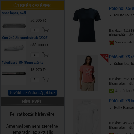
ÚJ BEÉRKEZÉSEK
Póló női XS/8
Anód lapos, ovál
Musto EVO S
56.805 Ft
B.cikksz.: 81161 
Kiszerelés: db
Yam 240 Air gumicsónak (2026)
Nincs készle
388.000 Ft
Póló női XS r
Fekáliacső 38/45mm szürke
Columbia, ko
16.970 Ft
B.cikksz.: 21201
Kiszerelés: db
Üzletünkbe
Póló női XS h
HÍRLEVÉL
Helly Hansen
Feliratkozás hírlevélre
B.cikksz.: 49572
Amennyiben nem szeretne
Kiszerelés: db
lemaradni az aktuális