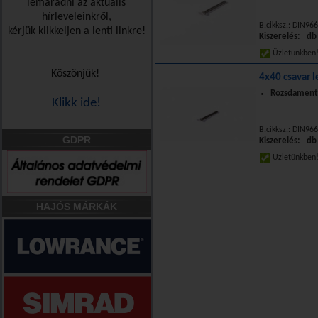
lemaradni az aktuális
hírleveleinkről,
B.cikksz.: DIN966
kérjük klikkeljen a lenti linkre!
Kiszerelés: db
Üzletünkbe
Köszönjük!
4x40 csavar l
Rozsdamente
Klikk ide!
B.cikksz.: DIN966
GDPR
Kiszerelés: db
Üzletünkbe
HAJÓS MÁRKÁK