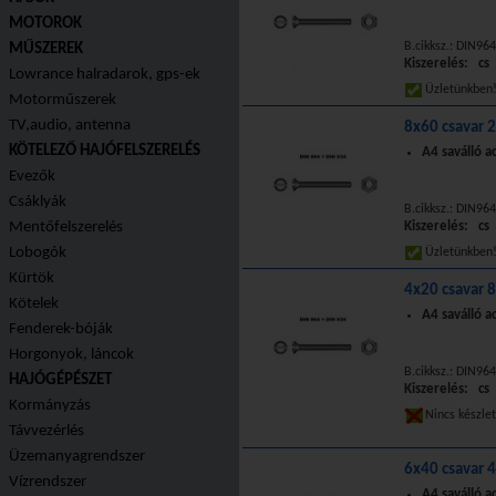
MOTOROK
B.cikksz.: DIN96
MŰSZEREK
Kiszerelés: cs
Lowrance halradarok, gps-ek
Üzletünkbe
Motorműszerek
TV,audio, antenna
8x60 csavar 
KÖTELEZŐ HAJÓFELSZERELÉS
A4 saválló 
Evezők
Csáklyák
B.cikksz.: DIN96
Mentőfelszerelés
Kiszerelés: cs
Lobogók
Üzletünkbe
Kürtök
4x20 csavar 
Kötelek
A4 saválló 
Fenderek-bóják
Horgonyok, láncok
B.cikksz.: DIN96
HAJÓGÉPÉSZET
Kiszerelés: cs
Kormányzás
Nincs készle
Távvezérlés
Üzemanyagrendszer
6x40 csavar 
Vízrendszer
A4 saválló 