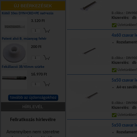
ÚJ BEÉRKEZÉSEK
B.cikksz.: DIN96
Kötél 10es DYN+CRD+PE nat+ezüs
Kiszerelés: db
3.120 Ft
Üzletünkbe
4x60 csavar l
Patent alsó B, műanyag fehér
Rozsdamente
200 Ft
B.cikksz.: DIN966
Kiszerelés: db
Fekáliacső 38/45mm szürke
Üzletünkbe
16.970 Ft
5x50 csavar 
A4-es saváll
B.cikksz.: DIN96
HÍRLEVÉL
Kiszerelés: db
Üzletünkbe
Feliratkozás hírlevélre
5x50 csavar l
Amennyiben nem szeretne
Rozsdamente