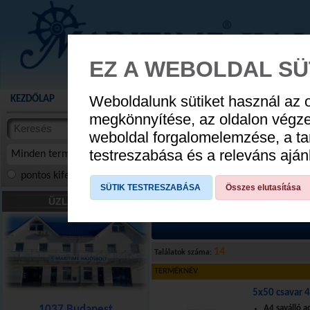
EZ A WEBOLDAL SÜ
Weboldalunk sütiket használ az 
KEZDŐLAP
AKCIÓS TERMÉKEK
WEBÁRUHÁZ
HÍREK
KATALÓG
AUGUSZTUS 8
megkönnyítése, az oldalon végz
termékekben
weboldal forgalomelemzése, a ta
NYIT
cikkekben
testreszabása és a releváns ajá
Minden termék
pontos kifejezés
összes szóra
szóra, szótöredék
SÜTIK TESTRESZABÁSA
Összes elutasítása
Csavarok, kötőelemek
»
Metrikus csav
ÜZLETÜNK
14
Találatok száma:
TERMÉKNÉV
5x50 csavar 
1037 Budapest
A4 saválló 