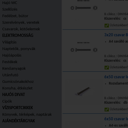
Hajó WC
Szellőzés
B.cikksz.: DIN96
Fedélzet, bútor
Kiszerelés: cs
Szerelvények, veretek
Üzletünkbe
Csavarok, kötőelemek
3x20 csavar 
ELEKTROMOSSÁG
A4 saválló 
Világítás
Naptetők, ponyvák
Hajóápolás
B.cikksz.: DIN96
Kiszerelés: cs
Festékek
Üzletünkbe
Kenőanyagok
Utánfutó
6x50 csavar l
Gumicsónakokhoz
Rozsdamente
Konyha, étkészlet
HAJÓS DIVAT
B.cikksz.: DIN966
Cipők
Kiszerelés: db
VÍZISPORTCIKKEK
Üzletünkbe
Könyvek, térképek, naptárak
6x50 csavar 
AJÁNDÉKTÁRGYAK
A4-es saváll