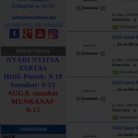
Gyöngysor u. 10-12.
B.cikksz.: DIN96
Kiszerelés: cs
061/367-4905
,
061/436-0339
Üzletünkbe
5x30 csavar 
_
_
_
A4 saválló 
NYITVA TARTÁS
B.cikksz.: DIN96
Kiszerelés: cs
Üzletünkbe
6x30 csavar 
A4 saválló 
B.cikksz.: DIN96
Kiszerelés: cs
Üzletünkbe
6x50 csavar 
TERMÉKEINK
A4 saválló 
HAJÓK