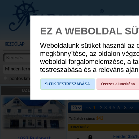
EZ A WEBOLDAL SÜ
Weboldalunk sütiket használ az 
KEZDŐLAP
AKCIÓS TERMÉKEK
WEBÁRUHÁZ
HÍREK
KATALÓG
AUGUSZTUS 8
megkönnyítése, az oldalon végz
termékekben
weboldal forgalomelemzése, a ta
NYIT
cikkekben
testreszabása és a releváns ajá
Minden termék
pontos kifejezés
összes szóra
szóra, szótöredék
SÜTIK TESTRESZABÁSA
Összes elutasítása
Fenderek-bóják
»
Fenderek
ÜZLETÜNK
[Danfender]
[Majoni]
[Egyéb]
<<
1
2
3
4
5
6
8
>>
142
Találatok száma:
TERMÉKNÉV
Fender 38x10
1037 Budapest