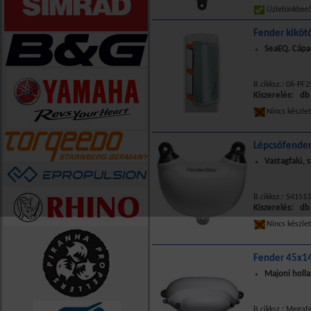
Üzletünkbe
Fender kiköt
SeaEQ. Cápa
B.cikksz.: 06-PF
Kiszerelés: db
Nincs készle
Lépcsőfender
Vastagfalú, 
B.cikksz.: 54151
Kiszerelés: db
Nincs készle
Fender 45x14
Majoni holla
B.cikksz.: Megaf