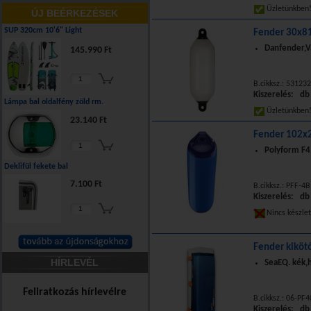
Üzletünkbe
ÚJ BEÉRKEZÉSEK
SUP 320cm 10'6" Light
Fender 30x81
Danfender,Va
145.990 Ft
B.cikksz.: 53123
Kiszerelés: db
Lámpa bal oldalfény zöld rm.
Üzletünkbe
23.140 Ft
Fender 102x2
Polyform F4
Deklifül fekete bal
7.100 Ft
B.cikksz.: PFF-4B
Kiszerelés: db
Nincs készle
Fender kiköt
HÍRLEVÉL
SeaEQ. kék,
Feliratkozás hírlevélre
B.cikksz.: 06-PF
Kiszerelés: db