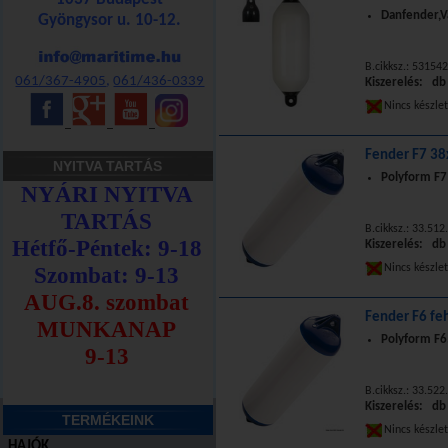
Danfender,Va
Gyöngysor u. 10-12.
B.cikksz.: 53154
061/367-4905
,
061/436-0339
Kiszerelés: db
Nincs készle
_
_
_
Fender F7 38
NYITVA TARTÁS
Polyform F7
B.cikksz.: 33.512
Kiszerelés: db
Nincs készle
Fender F6 fe
Polyform F6
B.cikksz.: 33.52
Kiszerelés: db
TERMÉKEINK
Nincs készle
HAJÓK