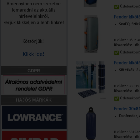
Amennyiben nem szeretne
Üzletünkbe
lemaradni az aktuális
hírleveleinkről,
Fender kiköt
kérjük klikkeljen a lenti linkre!
SeaEQ. Szür
B.cikksz.: 06-PF
Köszönjük!
Kiszerelés: db
Üzletünkbe
Klikk ide!
Fender kiköt
GDPR
Sötétkék, 3
B.cikksz.: 33.519
Kiszerelés: db
Üzletünkbe
HAJÓS MÁRKÁK
Fender 30x81
Danfender, v
B.cikksz.: 53123
Kiszerelés: db