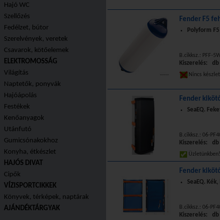
Hajó WC
Szellőzés
Fender F5 fe
Fedélzet, bútor
Polyform F5
Szerelvények, veretek
Csavarok, kötőelemek
B.cikksz.: PFF-5
ELEKTROMOSSÁG
Kiszerelés: db
Világítás
Nincs készle
Naptetők, ponyvák
Hajóápolás
Fender kiköt
Festékek
SeaEQ. Feke
Kenőanyagok
Utánfutó
B.cikksz.: 06-PF
Gumicsónakokhoz
Kiszerelés: db
Konyha, étkészlet
Üzletünkbe
HAJÓS DIVAT
Fender kiköt
Cipők
SeaEQ. Kék,
VÍZISPORTCIKKEK
Könyvek, térképek, naptárak
B.cikksz.: 06-PF
AJÁNDÉKTÁRGYAK
Kiszerelés: db