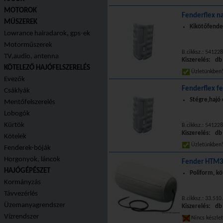
MOTOROK
Fenderflex n
MŰSZEREK
Kikötőfende
Lowrance halradarok, gps-ek
Motorműszerek
B.cikksz.: 54122
TV,audio, antenna
Kiszerelés: db
KÖTELEZŐ HAJÓFELSZERELÉS
Üzletünkbe
Evezők
Fenderflex f
Csáklyák
Stégre,hajó 
Mentőfelszerelés
Lobogók
Kürtök
B.cikksz.: 54122
Kiszerelés: db
Kötelek
Üzletünkbe
Fenderek-bóják
Horgonyok, láncok
Fender HTM3
HAJÓGÉPÉSZET
Poliform, kö
Kormányzás
Távvezérlés
B.cikksz.: 33.510
Üzemanyagrendszer
Kiszerelés: db
Vízrendszer
Nincs készle