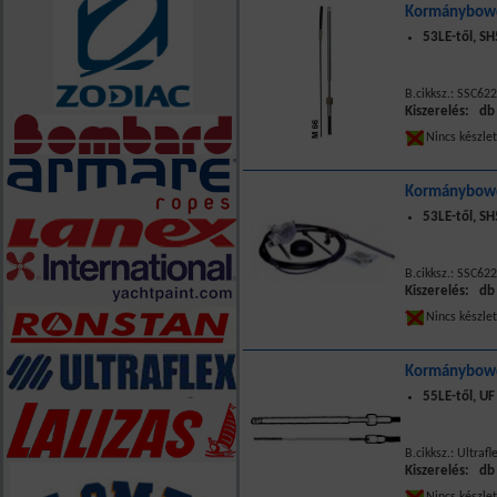
Kormánybowd
53LE-től, S
B.cikksz.: SSC622
Kiszerelés: db
Nincs készle
Kormánybowd
53LE-től, S
B.cikksz.: SSC622
Kiszerelés: db
Nincs készle
Kormánybow
55LE-től, U
B.cikksz.: Ultraf
Kiszerelés: db