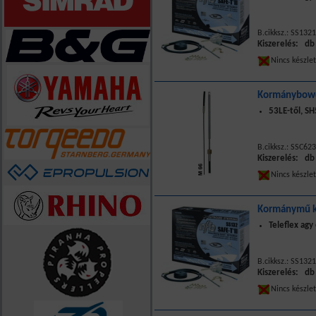
B.cikksz.: SS132
Kiszerelés: db
Nincs készle
Kormánybowd
53LE-től, S
B.cikksz.: SSC623
Kiszerelés: db
Nincs készle
Kormánymű k
Teleflex ag
B.cikksz.: SS132
Kiszerelés: db
Nincs készle