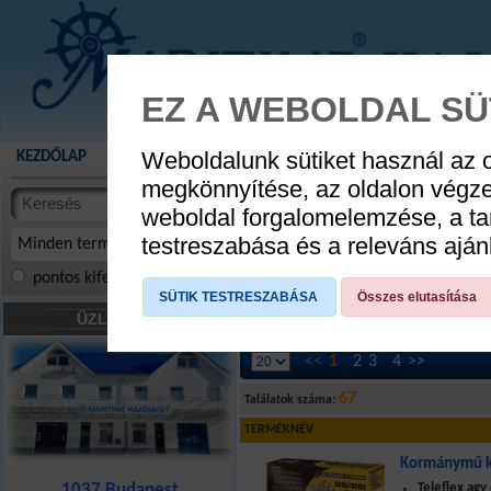
EZ A WEBOLDAL SÜ
Weboldalunk sütiket használ az 
KEZDŐLAP
AKCIÓS TERMÉKEK
WEBÁRUHÁZ
HÍREK
KATALÓG
megkönnyítése, az oldalon végz
termékekben
weboldal forgalomelemzése, a ta
cikkekben
testreszabása és a releváns ajá
Minden termék
pontos kifejezés
összes szóra
szóra, szótöredék
SÜTIK TESTRESZABÁSA
Összes elutasítása
Kormányzás
»
Húzó-toló kormány rend
ÜZLETÜNK
<<
1
2
3
4
>>
67
Találatok száma:
TERMÉKNÉV
Kormánymű k
1037 Budapest
Teleflex ag