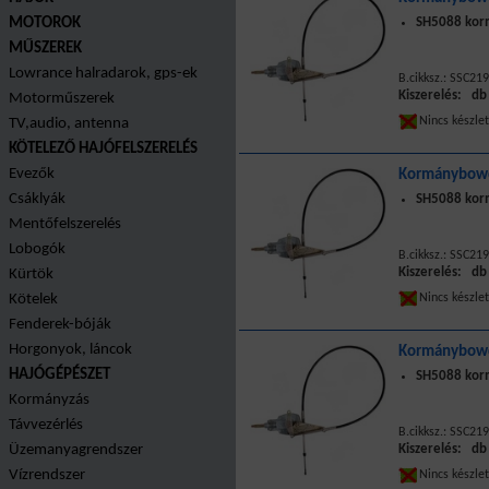
MOTOROK
SH5088 kor
MŰSZEREK
Lowrance halradarok, gps-ek
B.cikksz.: SSC219
Kiszerelés: db
Motorműszerek
Nincs készle
TV,audio, antenna
KÖTELEZŐ HAJÓFELSZERELÉS
Evezők
Kormánybowd
Csáklyák
SH5088 kor
Mentőfelszerelés
Lobogók
B.cikksz.: SSC219
Kiszerelés: db
Kürtök
Kötelek
Nincs készle
Fenderek-bóják
Horgonyok, láncok
Kormánybowd
HAJÓGÉPÉSZET
SH5088 kor
Kormányzás
Távvezérlés
B.cikksz.: SSC219
Üzemanyagrendszer
Kiszerelés: db
Vízrendszer
Nincs készle