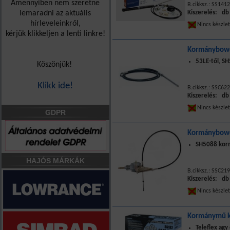
Amennyiben nem szeretne
B.cikksz.: SS141
lemaradni az aktuális
Kiszerelés: db
hírleveleinkről,
Nincs készle
kérjük klikkeljen a lenti linkre!
Kormánybowd
53LE-től, S
Köszönjük!
Klikk ide!
B.cikksz.: SSC622
Kiszerelés: db
Nincs készle
GDPR
Kormánybowd
SH5088 kor
HAJÓS MÁRKÁK
B.cikksz.: SSC219
Kiszerelés: db
Nincs készle
Kormánymű k
Teleflex ag