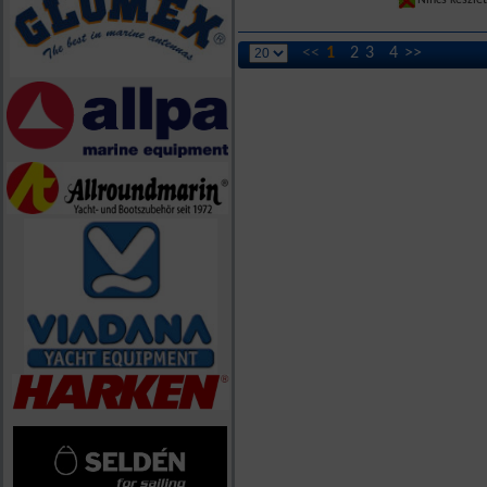
Nincs készle
<<
1
2
3
4
>>