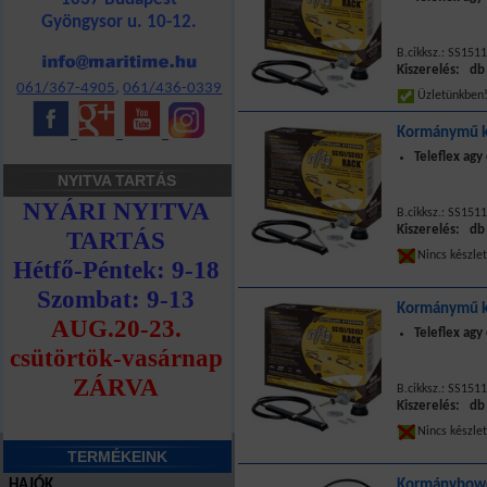
Gyöngysor u. 10-12.
B.cikksz.: SS151
Kiszerelés: db
061/367-4905
,
061/436-0339
Üzletünkbe
Kormánymű k
_
_
_
Teleflex ag
NYITVA TARTÁS
B.cikksz.: SS151
Kiszerelés: db
Nincs készle
Kormánymű k
Teleflex ag
B.cikksz.: SS151
Kiszerelés: db
Nincs készle
TERMÉKEINK
HAJÓK
Kormánybowd