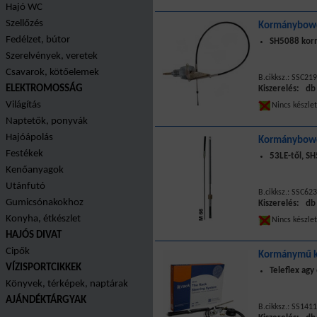
Hajó WC
Szellőzés
Kormánybowd
Fedélzet, bútor
SH5088 kor
Szerelvények, veretek
Csavarok, kötőelemek
B.cikksz.: SSC219
ELEKTROMOSSÁG
Kiszerelés: db
Világítás
Nincs készle
Naptetők, ponyvák
Hajóápolás
Kormánybowd
Festékek
53LE-től, S
Kenőanyagok
Utánfutó
B.cikksz.: SSC623
Gumicsónakokhoz
Kiszerelés: db
Konyha, étkészlet
Nincs készle
HAJÓS DIVAT
Cipők
Kormánymű k
VÍZISPORTCIKKEK
Teleflex ag
Könyvek, térképek, naptárak
AJÁNDÉKTÁRGYAK
B.cikksz.: SS141