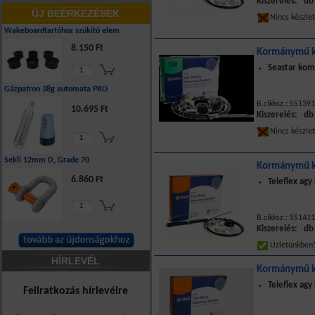
Kiszerelés: db
ÚJ BEÉRKEZÉSEK
Nincs készle
Wakeboardtartóhoz szűkítő elem
8.150 Ft
Kormánymű k
Seastar komp
Gázpatron 38g automata PRO
B.cikksz.: SS139
10.695 Ft
Kiszerelés: db
Nincs készle
Sekli 12mm D, Grade 70
Kormánymű k
6.860 Ft
Teleflex ag
B.cikksz.: SS141
Kiszerelés: db
Üzletünkbe
HÍRLEVÉL
Kormánymű k
Teleflex ag
Feliratkozás hírlevélre