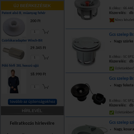
ÚJ BEÉRKEZÉSEK
B.cikksz.: 66.446
Kiszerelés: db
Patent alsó B, műanyag fehér
Nincs készle
200 Ft
Gcs szelep B
Csörlőkaradapter Winch-Bit
Nagy szürke s
29.345 Ft
B.cikksz.: SC S
Kiszerelés: db
Póló férfi 3XL hosszú ujjú
Üzletünkbe
18.990 Ft
Gcs szelep B
Nagy fekete 
B.cikksz.: SC S
Kiszerelés: db
HÍRLEVÉL
Üzletünkbe
Gcs szelep s
Feliratkozás hírlevélre
Nagy, kosaras