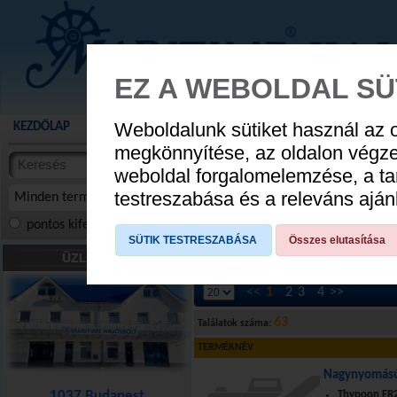
EZ A WEBOLDAL SÜ
Weboldalunk sütiket használ az 
KEZDŐLAP
AKCIÓS TERMÉKEK
WEBÁRUHÁZ
HÍREK
KATALÓG
AUGUSZTUS 8
megkönnyítése, az oldalon végz
termékekben
weboldal forgalomelemzése, a ta
NYIT
cikkekben
testreszabása és a releváns ajá
Minden termék
pontos kifejezés
összes szóra
szóra, szótöredék
SÜTIK TESTRESZABÁSA
Összes elutasítása
Gumicsónakokhoz
»
Gumicsónak alkat
ÜZLETÜNK
<<
1
2
3
4
>>
63
Találatok száma:
TERMÉKNÉV
Nagynyomású
1037 Budapest
Thypoon FR