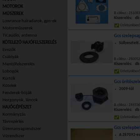
MOTOROK
B.cikksz.: Z61083
MŰSZEREK
Kiszerelés: db
Lowrance halradarok, gps-ek
Üzletünkbe
Motorműszerek
TV,audio, antenna
Gcs szelepsa
KÖTELEZŐ HAJÓFELSZERELÉS
Süllyesztett
Evezők
Csáklyák
B.cikksz.: Z60052
Mentőfelszerelés
Kiszerelés: db
Lobogók
Üzletünkbe
Kürtök
Gcs ürítősze
Kötelek
2009-től
Fenderek-bóják
Horgonyok, láncok
B.cikksz.: Z69336
HAJÓGÉPÉSZET
Kiszerelés: db
Kormányzás
Üzletünkbe
Távvezérlés
Gcs szelepbe
Üzemanyagrendszer
A Z67092-es
Vízrendszer