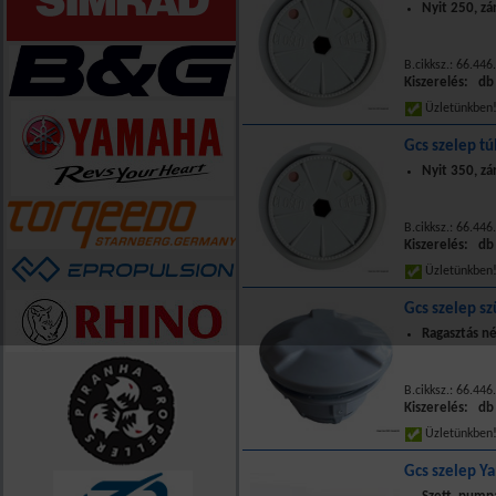
Nyit 250, zá
B.cikksz.: 66.44
Kiszerelés: db
Üzletünkbe
Gcs szelep t
Nyit 350, zá
B.cikksz.: 66.446
Kiszerelés: db
Üzletünkbe
Gcs szelep s
Ragasztás n
B.cikksz.: 66.446
Kiszerelés: db
Üzletünkbe
Gcs szelep Y