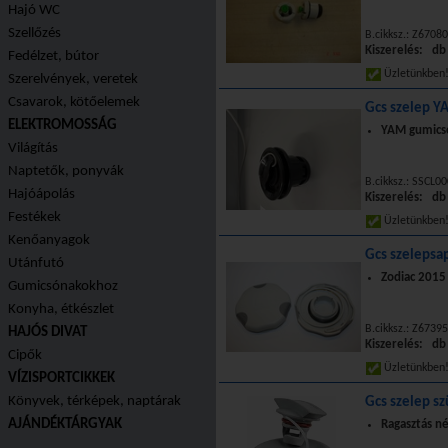
Hajó WC
Szellőzés
B.cikksz.: Z67080
Kiszerelés: db
Fedélzet, bútor
Üzletünkbe
Szerelvények, veretek
Csavarok, kötőelemek
Gcs szelep 
ELEKTROMOSSÁG
YAM gumicsó
Világítás
Naptetők, ponyvák
B.cikksz.: SSCL0
Hajóápolás
Kiszerelés: db
Festékek
Üzletünkbe
Kenőanyagok
Gcs szelepsap
Utánfutó
Zodiac 2015
Gumicsónakokhoz
Konyha, étkészlet
B.cikksz.: Z6739
HAJÓS DIVAT
Kiszerelés: db
Cipők
Üzletünkbe
VÍZISPORTCIKKEK
Könyvek, térképek, naptárak
Gcs szelep s
AJÁNDÉKTÁRGYAK
Ragasztás n