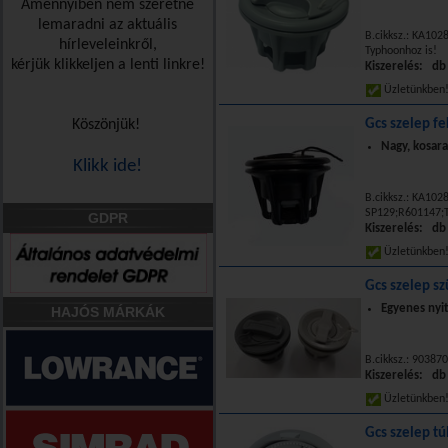
Amennyiben nem szeretne
lemaradni az aktuális
B.cikksz.: KA10
hírleveleinkről,
Typhoonhoz is!
kérjük klikkeljen a lenti linkre!
Kiszerelés: db
Üzletünkbe
Köszönjük!
Gcs szelep f
Nagy, kosara
Klikk ide!
B.cikksz.: KA102
SP129;R601147;T
GDPR
Kiszerelés: db
Üzletünkbe
Gcs szelep sz
Egyenes nyitó
HAJÓS MÁRKÁK
B.cikksz.: 90387
Kiszerelés: db
Üzletünkbe
Gcs szelep t