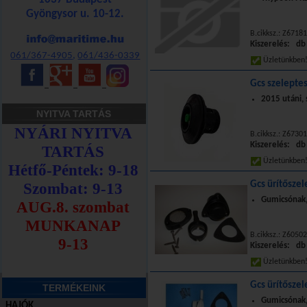
Gyöngysor u. 10-12.
B.cikksz.: Z67181
Kiszerelés: db
061/367-4905
,
061/436-0339
Üzletünkbe
Gcs szeleptes
_
_
_
2015 utáni, 
NYITVA TARTÁS
B.cikksz.: Z67301
Kiszerelés: db
Üzletünkbe
Gcs ürítőszel
Gumicsónak,f
B.cikksz.: Z60502
Kiszerelés: db
Üzletünkbe
Gcs ürítőszel
TERMÉKEINK
Gumicsónak,f
HAJÓK