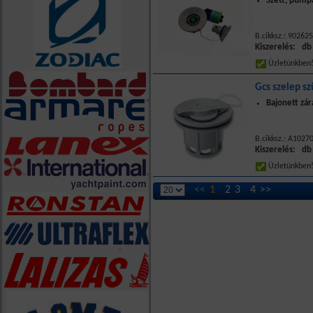
Szett, pump
B.cikksz.: 90262
Kiszerelés: db
Üzletünkbe
Gcs szelep s
Bajonett zá
B.cikksz.: A102
Kiszerelés: db
Üzletünkbe
<<
1
2
3
4
>>