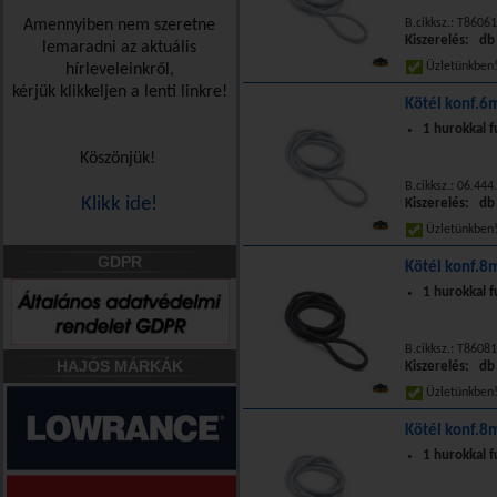
Amennyiben nem szeretne
B.cikksz.: T8606
Kiszerelés: db
lemaradni az aktuális
Üzletünkbe
hírleveleinkről,
kérjük klikkeljen a lenti linkre!
Kötél konf.
1 hurokkal f
Köszönjük!
B.cikksz.: 06.444
Klikk ide!
Kiszerelés: db
Üzletünkbe
GDPR
Kötél konf.
1 hurokkal f
B.cikksz.: T8608
HAJÓS MÁRKÁK
Kiszerelés: db
Üzletünkbe
Kötél konf.
1 hurokkal f