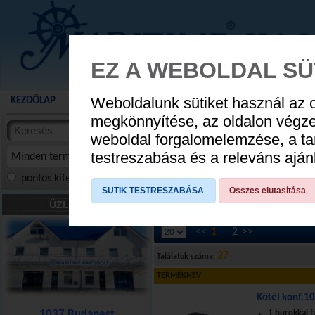
EZ A WEBOLDAL SÜ
Weboldalunk sütiket használ az 
KEZDŐLAP
AKCIÓS TERMÉKEK
WEBÁRUHÁZ
HÍREK
KATALÓG
AUGUSZTUS 8
megkönnyítése, az oldalon végz
termékekben
weboldal forgalomelemzése, a ta
NYIT
cikkekben
testreszabása és a releváns ajá
Minden termék
pontos kifejezés
összes szóra
szóra, szótöredék
SÜTIK TESTRESZABÁSA
Összes elutasítása
Kötelek
»
Fenderkötél
ÜZLETÜNK
<<
1
2
>>
27
Találatok száma:
TERMÉKNÉV
Kötél konf.1
1037 Budapest
1 hurokkal f