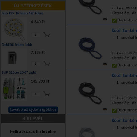
ÚJ BEÉRKEZÉSEK
B.cikksz.: 06.444
Kiszerelés: db
Izzó 12V 16 ledes 120 fokos
Üzletünkbe
4.640 Ft
Kötél konf.
1 hurokkal f
Deklifül fekete jobb
7.125 Ft
B.cikksz.: T8606
Kiszerelés: db
Üzletünkbe
SUP 320cm 10'6" Light
Kötél konf.
145.990 Ft
1 hurokkal f
B.cikksz.: T8606
Kiszerelés: db
Üzletünkbe
HÍRLEVÉL
Kötél konf.
1 hurokkal f
Feliratkozás hírlevélre