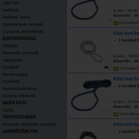
Hajó WC
Szellőzés
B.cikksz.: 06.444
Kiszerelés: db
Fedélzet, bútor
Üzletünkbe
Szerelvények, veretek
Csavarok, kötőelemek
Kötél konf.
ELEKTROMOSSÁG
1 hurokkal f
Világítás
Naptetők, ponyvák
B.cikksz.: T8608
Hajóápolás
Kiszerelés: db
Festékek
Üzletünkbe
Kenőanyagok
Kötél konf.
Utánfutó
1 hurokkal f
Gumicsónakokhoz
Konyha, étkészlet
B.cikksz.: 06.444
HAJÓS DIVAT
Kiszerelés: db
Cipők
Üzletünkbe
VÍZISPORTCIKKEK
Könyvek, térképek, naptárak
Kötél konf.
AJÁNDÉKTÁRGYAK
1 hurokkal f