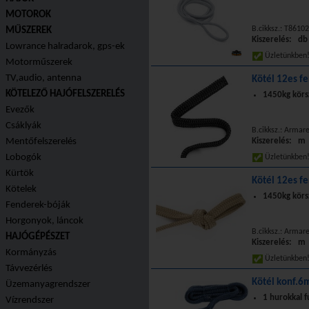
MOTOROK
B.cikksz.: T8610
MŰSZEREK
Kiszerelés: db
Lowrance halradarok, gps-ek
Üzletünkbe
Motorműszerek
TV,audio, antenna
Kötél 12es f
KÖTELEZŐ HAJÓFELSZERELÉS
1450kg körs
Evezők
Csáklyák
B.cikksz.: Armar
Mentőfelszerelés
Kiszerelés: m
Lobogók
Üzletünkbe
Kürtök
Kötél 12es f
Kötelek
1450kg körs
Fenderek-bóják
Horgonyok, láncok
B.cikksz.: Armar
HAJÓGÉPÉSZET
Kiszerelés: m
Kormányzás
Üzletünkbe
Távvezérlés
Kötél konf.
Üzemanyagrendszer
1 hurokkal f
Vízrendszer