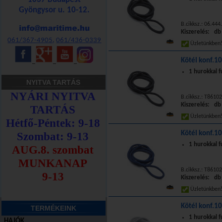
Gyöngysor u. 10-12.
B.cikksz.: 06.444
Kiszerelés: db
061/367-4905
,
061/436-0339
Üzletünkbe
Kötél konf.
_
_
_
1 hurokkal f
NYITVA TARTÁS
B.cikksz.: T8610
Kiszerelés: db
Üzletünkbe
Kötél konf.
1 hurokkal f
B.cikksz.: T8610
Kiszerelés: db
Üzletünkbe
Kötél konf.
TERMÉKEINK
1 hurokkal f
HAJÓK