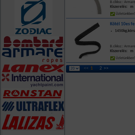
B.cikksz.: Armar
Kiszerelés: m
Üzletünkbe
Kötél 10es f
1450kg,körs
B.cikksz.: Armar
Kiszerelés: m
Üzletünkbe
<<
1
2
>>