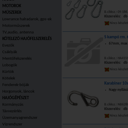
MOTOROK
B.cikksz.: 09.186
MŰSZEREK
Kiszerelés: db
Lowrance halradarok, gps-ek
Nincs készle
Motorműszerek
TV,audio, antenna
S kampó rm.
KÖTELEZŐ HAJÓFELSZERELÉS
67mm, max
Evezők
Csáklyák
Mentőfelszerelés
B.cikksz.: HA415
Kiszerelés: db
Lobogók
Nincs készle
Kürtök
Kötelek
Karabiner 10
Fenderek-bóják
Nagy nyílású
Horgonyok, láncok
HAJÓGÉPÉSZET
Kormányzás
B.cikksz.: NB62
Kiszerelés: db
Távvezérlés
Nincs készle
Üzemanyagrendszer
Vízrendszer