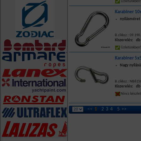
Üzletünkbe
Karabiner 10
nyílásméret
B.cikksz.: 09.190
Kiszerelés: db
Üzletünkbe
Karabiner 5x
Nagy nyílású
B.cikksz.: NB615
Kiszerelés: db
Nincs készle
<<
1
2
3
4
5
>>