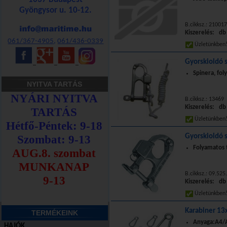
Gyöngysor u. 10-12.
B.cikksz.: 21001
Kiszerelés: db
061/367-4905
,
061/436-0339
Üzletünkbe
Gyorskioldó 
_
_
_
Spinera, fo
NYITVA TARTÁS
B.cikksz.: 13469
Kiszerelés: db
Üzletünkbe
Gyorskioldó 
Folyamatos 
B.cikksz.: 09.525
Kiszerelés: db
Üzletünkbe
Karabiner 13
TERMÉKEINK
Anyaga:A4/A
HAJÓK