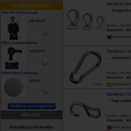
Karabiner h
ÚJ BEÉRKEZÉSEK
Anyaga:A4/A
Póló férfi 2XL hosszú ujjú
18.990 Ft
B.cikksz.: 09.249
Kiszerelés: db
Nincs készle
Kilincs Lewmar ablakhoz
14.910 Ft
Karabiner 11
nyílásmére
Patent felső A, műanyag
B.cikksz.: 09.190
Kiszerelés: db
200 Ft
Üzletünkbe
Karabiner 7x
Nagy nyílású
HÍRLEVÉL
B.cikksz.: NB617
Kiszerelés: db
Feliratkozás hírlevélre
Nincs készle