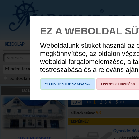
EZ A WEBOLDAL SÜ
Weboldalunk sütiket használ az 
KEZDŐLAP
AKCIÓS TERMÉKEK
WEBÁRUHÁZ
HÍREK
KATALÓG
AUGUSZTUS 8
megkönnyítése, az oldalon végz
termékekben
weboldal forgalomelemzése, a ta
NYIT
cikkekben
testreszabása és a releváns ajá
Minden termék
pontos kifejezés
összes szóra
szóra, szótöredék
SÜTIK TESTRESZABÁSA
Összes elutasítása
Szerelvények, veretek
»
Karabinerek-se
ÜZLETÜNK
<<
1
2
3
4
5
>>
93
Találatok száma:
TERMÉKNÉV
Gyorskioldó 
1037 Budapest
Jobe csukló