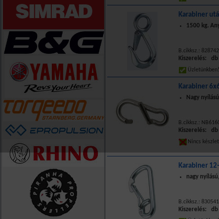
Karabiner ut
1500 kg. An
B.cikksz.: 82874
Kiszerelés: db
Üzletünkbe
Karabiner 6x
Nagy nyílású
B.cikksz.: NB616
Kiszerelés: db
Nincs készle
Karabiner 12-
nagy nyílású
B.cikksz.: 83054
Kiszerelés: db