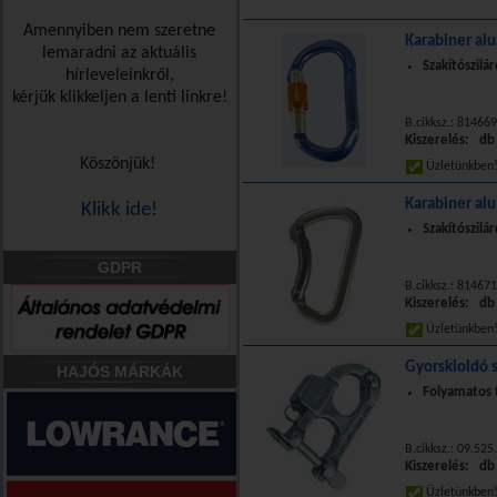
Amennyiben nem szeretne
Karabiner al
lemaradni az aktuális
Szakítószilá
hírleveleinkről,
kérjük klikkeljen a lenti linkre!
B.cikksz.: 81466
Kiszerelés: db
Köszönjük!
Üzletünkbe
Karabiner al
Klikk ide!
Szakítószilá
GDPR
B.cikksz.: 81467
Kiszerelés: db
Üzletünkbe
Gyorskioldó 
HAJÓS MÁRKÁK
Folyamatos 
B.cikksz.: 09.525
Kiszerelés: db
Üzletünkbe