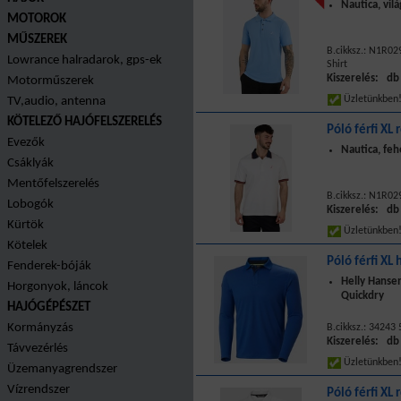
Nautica, vil
MOTOROK
MŰSZEREK
B.cikksz.: N1R02
Lowrance halradarok, gps-ek
Shirt
Kiszerelés: db
Motorműszerek
Üzletünkbe
TV,audio, antenna
KÖTELEZŐ HAJÓFELSZERELÉS
Póló férfi XL 
Evezők
Nautica, feh
Csáklyák
Mentőfelszerelés
B.cikksz.: N1R02
Lobogók
Kiszerelés: db
Kürtök
Üzletünkbe
Kötelek
Póló férfi XL 
Fenderek-bóják
Helly Hanse
Horgonyok, láncok
Quickdry
HAJÓGÉPÉSZET
Kormányzás
B.cikksz.: 34243
Kiszerelés: db
Távvezérlés
Üzletünkbe
Üzemanyagrendszer
Vízrendszer
Póló férfi XL 