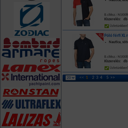
Nautica, ké
B.cikksz.: N1I008
Kiszerelés: db
Üzletünkbe
Póló férfi XL 
Nautica, söt
B.cikksz.: N1I00
Kiszerelés: db
Üzletünkbe
<<
1
2
3
4
5
>>