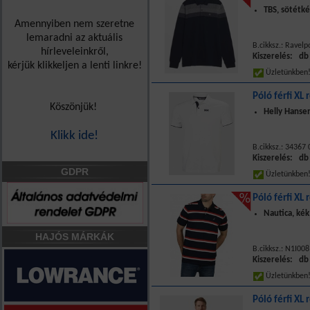
TBS, sötétké
Amennyiben nem szeretne
lemaradni az aktuális
B.cikksz.: Ravelp
hírleveleinkről,
Kiszerelés: db
kérjük klikkeljen a lenti linkre!
Üzletünkbe
Póló férfi XL 
Köszönjük!
Helly Hanse
Klikk ide!
B.cikksz.: 34367
Kiszerelés: db
GDPR
Üzletünkbe
Póló férfi XL 
Nautica, kék
HAJÓS MÁRKÁK
B.cikksz.: N1I00
Kiszerelés: db
Üzletünkbe
Póló férfi XL 