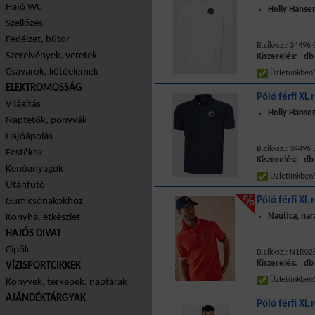
Hajó WC
Helly Hansen
Szellőzés
Fedélzet, bútor
B.cikksz.: 34496
Szerelvények, veretek
Kiszerelés: db
Csavarok, kötőelemek
Üzletünkbe
ELEKTROMOSSÁG
Póló férfi XL 
Világítás
Helly Hanse
Naptetők, ponyvák
Hajóápolás
B.cikksz.: 34496
Festékek
Kiszerelés: db
Kenőanyagok
Üzletünkbe
Utánfutó
Póló férfi XL 
Gumicsónakokhoz
Nautica, nar
Konyha, étkészlet
HAJÓS DIVAT
Cipők
B.cikksz.: N1R02
Kiszerelés: db
VÍZISPORTCIKKEK
Üzletünkbe
Könyvek, térképek, naptárak
AJÁNDÉKTÁRGYAK
Póló férfi XL 