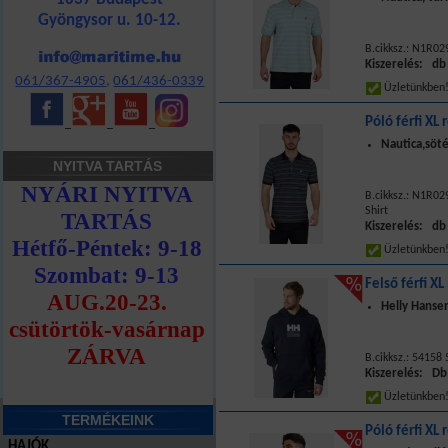
Gyöngysor u. 10-12.
B.cikksz.: N1R02
Kiszerelés: db
061/367-4905
,
061/436-0339
Üzletünkbe
Póló férfi XL 
_
_
_
Nautica,söté
NYITVA TARTÁS
B.cikksz.: N1R02
Shirt
Kiszerelés: db
Üzletünkbe
Felső férfi X
Helly Hansen
B.cikksz.: 54158
Kiszerelés: Db
Üzletünkbe
TERMÉKEINK
Póló férfi XL 
HAJÓK