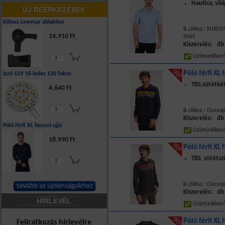
Nautica, vil
ÚJ BEÉRKEZÉSEK
Kilincs Lewmar ablakhoz
B.cikksz.: N1R02
14.910 Ft
Shirt
Kiszerelés: db
Üzletünkbe
Póló férfi XL 
Izzó 12V 16 ledes 120 fokos
TBS,sötétké
4.640 Ft
B.cikksz.: Ousso
Kiszerelés: db
Póló férfi XL hosszú ujjú
Üzletünkbe
18.990 Ft
Póló férfi XL 
TBS, sötétsz
B.cikksz.: Ousso
Kiszerelés: db
HÍRLEVÉL
Üzletünkbe
Póló férfi XL 
Feliratkozás hírlevélre