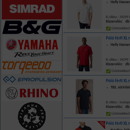
Helly Hansen
B.cikksz.: 34299
Kiszerelés: db
Üzletünkbe
Póló férfi XL 
Helly Hansen
B.cikksz.: 34299
Kiszerelés: db
Üzletünkbe
Póló férfi XL 
TBS, sötétké
B.cikksz.: Iconep
Kiszerelés: db
Üzletünkbe
Póló férfi XL 