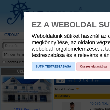
EZ A WEBOLDAL SÜ
Weboldalunk sütiket használ az 
KEZDŐLAP
AKCIÓS TERMÉKEK
WEBÁRUHÁZ
HÍREK
KATALÓG
megkönnyítése, az oldalon végz
termékekben
weboldal forgalomelemzése, a ta
cikkekben
testreszabása és a releváns ajá
Minden termék
pontos kifejezés
összes szóra
szóra, szótöredék
SÜTIK TESTRESZABÁSA
Összes elutasítása
HAJÓS DIVAT
»
Férfi ruházat
»
Parti ru
ÜZLETÜNK
<<
1
2
3
4
5
>>
91
Találatok száma:
TERMÉKNÉV
Póló férfi XL 
1037 Budapest
Nautica, türk