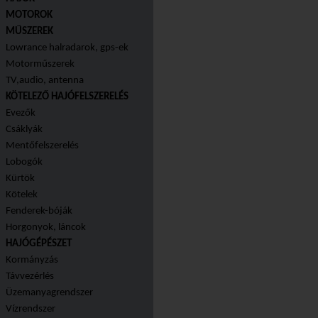
MOTOROK
MŰSZEREK
Lowrance halradarok, gps-ek
Motorműszerek
TV,audio, antenna
KÖTELEZŐ HAJÓFELSZERELÉS
Evezők
Csáklyák
Mentőfelszerelés
Lobogók
Kürtök
Kötelek
Fenderek-bóják
Horgonyok, láncok
HAJÓGÉPÉSZET
Kormányzás
Távvezérlés
Üzemanyagrendszer
Vízrendszer