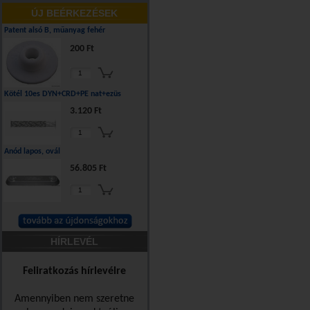
ÚJ BEÉRKEZÉSEK
Patent alsó B, műanyag fehér
200 Ft
Kötél 10es DYN+CRD+PE nat+ezüs
3.120 Ft
Anód lapos, ovál
56.805 Ft
HÍRLEVÉL
Feliratkozás hírlevélre
Amennyiben nem szeretne