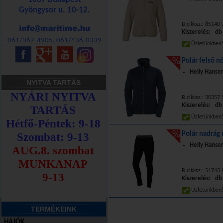
Gyöngysor u. 10-12.
B.cikksz.: 85140
Kiszerelés: db
061/367-4905
,
061/436-0339
Üzletünkbe
Polár felső nő
_
_
_
Helly Hanse
NYITVA TARTÁS
B.cikksz.: 30357
Kiszerelés: db
Üzletünkbe
Polár nadrág 
Helly Hanse
B.cikksz.: 51743
Kiszerelés: db
Üzletünkbe
TERMÉKEINK
HAJÓK