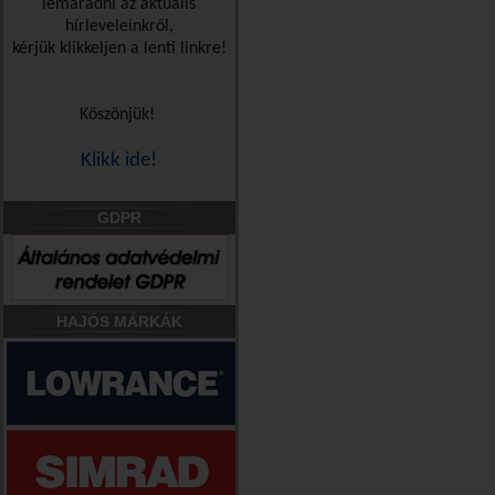
lemaradni az aktuális
hírleveleinkről,
kérjük klikkeljen a lenti linkre!
Köszönjük!
Klikk ide!
GDPR
HAJÓS MÁRKÁK