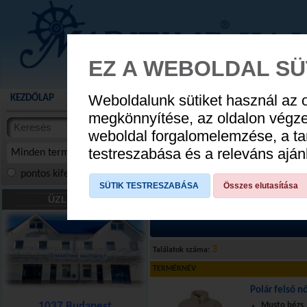
EZ A WEBOLDAL SÜ
Weboldalunk sütiket használ az 
KEZDŐLAP
AKCIÓS TERMÉKEK
WEBÁRUHÁZ
HÍREK
KATALÓG
AUGUSZTUS 8
megkönnyítése, az oldalon végz
termékekben
weboldal forgalomelemzése, a ta
NYIT
cikkekben
testreszabása és a releváns ajá
Minden termék
pontos kifejezés
összes szóra
szóra, szótöredék
SÜTIK TESTRESZABÁSA
Összes elutasítása
HAJÓS DIVAT
»
Női ruházat
»
Parti ruh
ÜZLETÜNK
3
Találatok száma:
TERMÉKNÉV
Polár felső n
1037 Budapest
Musto bézs, 