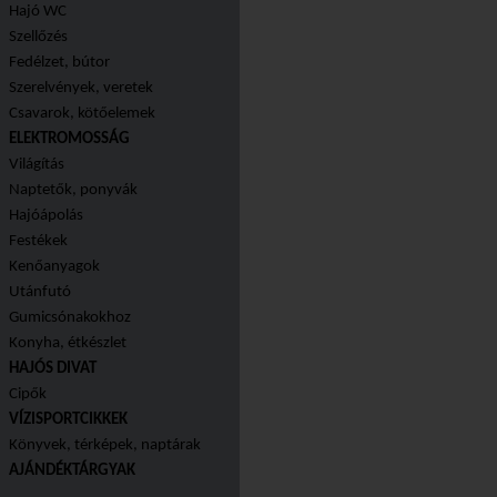
Hajó WC
Szellőzés
Fedélzet, bútor
Szerelvények, veretek
Csavarok, kötőelemek
ELEKTROMOSSÁG
Világítás
Naptetők, ponyvák
Hajóápolás
Festékek
Kenőanyagok
Utánfutó
Gumicsónakokhoz
Konyha, étkészlet
HAJÓS DIVAT
Cipők
VÍZISPORTCIKKEK
Könyvek, térképek, naptárak
AJÁNDÉKTÁRGYAK