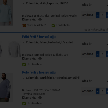
Columbia, vkék, kapucnis, UPF50
Áfás ár
B.cikksz.: 1536171 482 Terminal Tackle Hoodie
Kiszerelés: db
Nincs készleten!
Rendelhető!
Az ár módosulhat, é
Póló férfi S hosszú ujjú
Columbia, fehér, technikai, UV szűrő
Áfás ár
B.cikksz.: Terminal Tackle 1388261 114
Kiszerelés: db
Üzletünkben!
Póló férfi S hosszú ujjú
Columbia, szürkéskék, technikai,UV szűrő
Áfás ár
B.cikksz.: 1388261 556; 1388261
TerminalTackleLong
Kiszerelés: db
Üzletünkben!