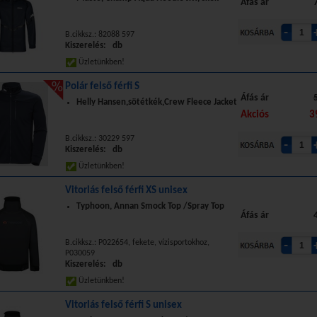
Áfás ár
B.cikksz.: 82088 597
Kiszerelés: db
Üzletünkben!
Polár felső férfi S
Áfás ár
Helly Hansen,sötétkék,Crew Fleece Jacket
Akciós
3
B.cikksz.: 30229 597
Kiszerelés: db
Üzletünkben!
Vitorlás felső férfi XS unisex
Typhoon, Annan Smock Top /Spray Top
Áfás ár
B.cikksz.: P022654, fekete, vízisportokhoz,
P030059
Kiszerelés: db
Üzletünkben!
Vitorlás felső férfi S unisex