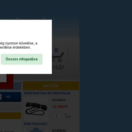
ység nyomon követése, a
lenítése érdekében.
0
Összes elfogadása
lállás a szerződéstől
AKCIÓK
Kötél konf.14es 8m kiköt+hurok
15.340 Ft
12.900 Ft
Polár felső női L
24.990 Ft