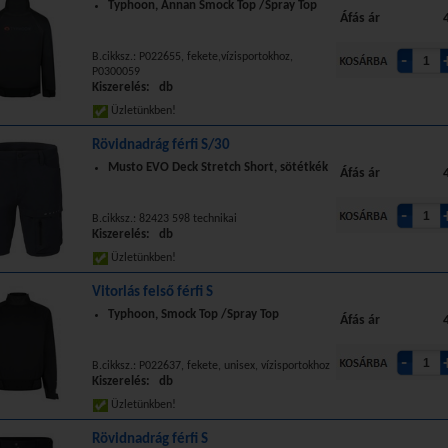
Typhoon, Annan Smock Top /Spray Top
Áfás ár
B.cikksz.: P022655, fekete,vízisportokhoz,
P0300059
Kiszerelés: db
Üzletünkben!
Rövidnadrág férfi S/30
Musto EVO Deck Stretch Short, sötétkék
Áfás ár
B.cikksz.: 82423 598 technikai
Kiszerelés: db
Üzletünkben!
Vitorlás felső férfi S
Typhoon, Smock Top /Spray Top
Áfás ár
B.cikksz.: P022637, fekete, unisex, vízisportokhoz
Kiszerelés: db
Üzletünkben!
Rövidnadrág férfi S