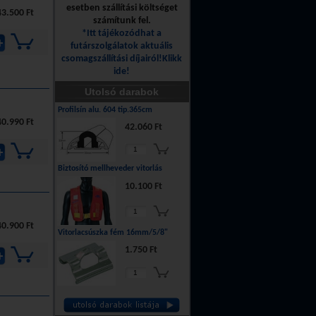
esetben szállítási költséget
43.500 Ft
számítunk fel.
*Itt tájékozódhat a
futárszolgálatok aktuális
csomagszállítási díjairól!Klikk
ide!
Utolsó darabok
Profilsín alu. 604 tip.365cm
40.990 Ft
42.060 Ft
Biztosító mellheveder vitorlás
10.100 Ft
40.900 Ft
Vitorlacsúszka fém 16mm/5/8"
1.750 Ft