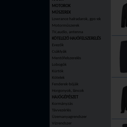
MOTOROK
MŰSZEREK
Lowrance halradarok, gps-ek
Motorműszerek
TV,audio, antenna
KÖTELEZŐ HAJÓFELSZERELÉS
Evezők
Csáklyák
Mentőfelszerelés
Lobogók
Kürtök
Kötelek
Fenderek-bóják
Horgonyok, láncok
HAJÓGÉPÉSZET
Kormányzás
Távvezérlés
Üzemanyagrendszer
Vízrendszer