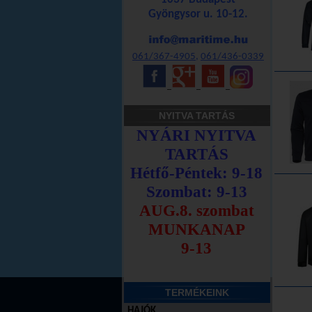
Gyöngysor u. 10-12.
061/367-4905
,
061/436-0339
_
_
_
NYITVA TARTÁS
TERMÉKEINK
HAJÓK