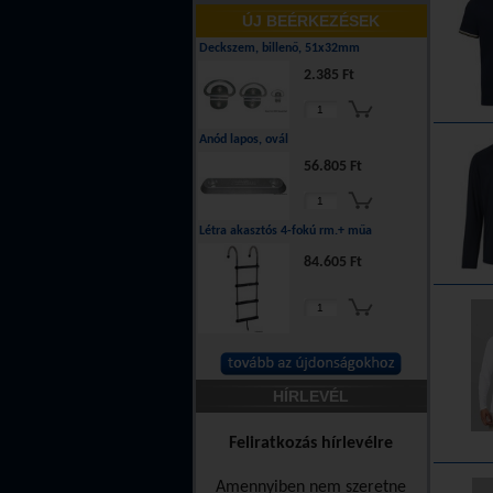
ÚJ BEÉRKEZÉSEK
Deckszem, billenő, 51x32mm
2.385 Ft
Anód lapos, ovál
56.805 Ft
Létra akasztós 4-fokú rm.+ műa
84.605 Ft
HÍRLEVÉL
Feliratkozás hírlevélre
Amennyiben nem szeretne