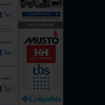
24.990 Ft
Nézze meg Videó csatornánkat!
HAJÓS MÁRKÁK
rdeklődjön!
22.990 Ft
21.990 Ft