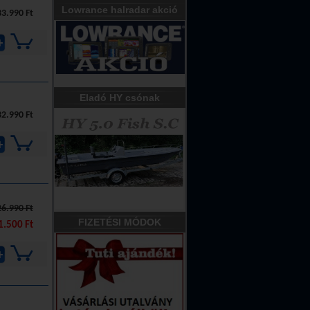
Lowrance halradar akció
33.990 Ft
Eladó HY csónak
32.990 Ft
26.990 Ft
FIZETÉSI MÓDOK
1.500 Ft