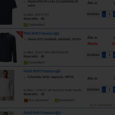
Musto EVO Pro Lite 2.0,sötétkék,UV
Áfás ár
szűrő
B.cikksz.: 84173 597
Kiszerelés: db
Üzletünkben!
Póló férfi S hosszú ujjú
Áfás ár
Musto EVO Sunblock, sötétkék, UV50+
Akciós
2
B.cikksz.: 81155 598; MEMTS040TN
Kiszerelés: db
Üzletünkben!
Felső férfi S hosszu ujjú
Columbia, fehér, kapucnis, UPF50
Áfás ár
B.cikksz.: 1536171 100 Terminal Tackle Hoodie
Kiszerelés: db
Nincs készleten!
Rendelhető!
Az ár módosulhat, é
Felső férfi S hosszu ujjú