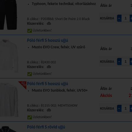
Typhoon, fekete technikai, vitorlázáshoz
Áfás ár
B.cikksz.: P203866; Short De Point 2.0 Black
Kiszerelés: db
Üzletünkben!
Póló férfi S hosszú ujjú
Musto EVO Crew, fehér, UV szűrő
Áfás ár
B.cikksz.: 82430 002
Kiszerelés: db
Üzletünkben!
Póló férfi S hosszú ujjú
Áfás ár
Musto EVO Sunblock, fehér, UV50+
Akciós
2
B.cikksz.: 81155 002; MEMTS040W
Kiszerelés: db
Üzletünkben!
Póló férfi S rövid ujjú