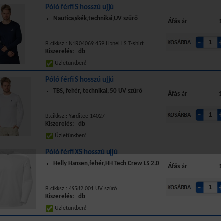
Póló férfi S hosszú ujjú
Nautica,skék,technikai,UV szűrő
Áfás ár
B.cikksz.: N1R04069 459 Lionel LS T-shirt
Kiszerelés: db
Üzletünkben!
Póló férfi S hosszú ujjú
TBS, fehér, technikai, 50 UV szűrő
Áfás ár
B.cikksz.: Yarditee 14027
Kiszerelés: db
Üzletünkben!
Póló férfi XS hosszú ujjú
Helly Hansen,fehér,HH Tech Crew LS 2.0
Áfás ár
B.cikksz.: 49582 001 UV szűrő
Kiszerelés: db
Üzletünkben!