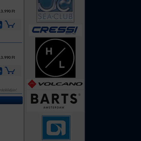
13.990 Ft
13.990 Ft
rdeklődjön!