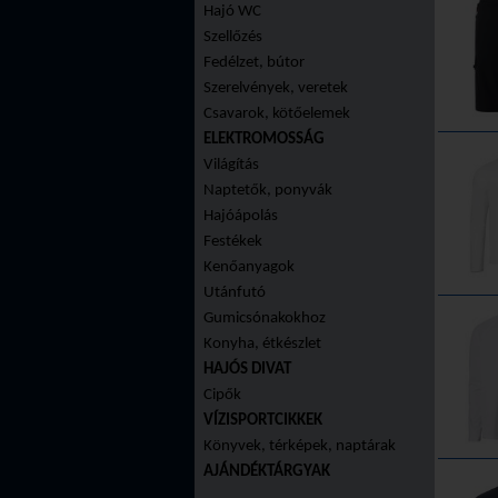
Hajó WC
Szellőzés
Fedélzet, bútor
Szerelvények, veretek
Csavarok, kötőelemek
ELEKTROMOSSÁG
Világítás
Naptetők, ponyvák
Hajóápolás
Festékek
Kenőanyagok
Utánfutó
Gumicsónakokhoz
Konyha, étkészlet
HAJÓS DIVAT
Cipők
VÍZISPORTCIKKEK
Könyvek, térképek, naptárak
AJÁNDÉKTÁRGYAK