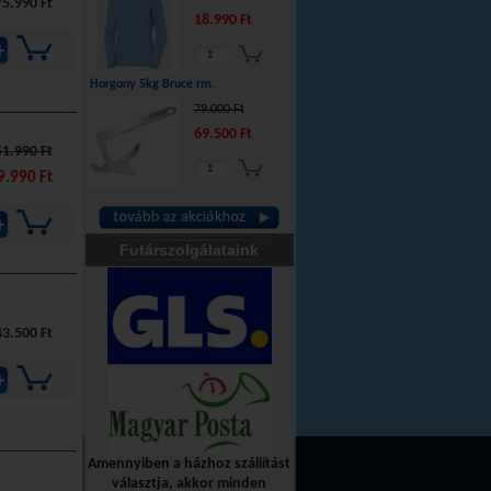
75.990 Ft
18.990 Ft
Horgony 5kg Bruce rm.
79.000 Ft
69.500 Ft
51.990 Ft
9.990 Ft
Futárszolgálataink
43.500 Ft
Amennyiben a házhoz szállítást
választja, akkor minden