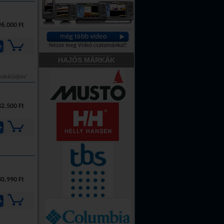
6.000 Ft
Nézze meg Videó csatornánkat!
HAJÓS MÁRKÁK
rdeklődjön!
2.500 Ft
0.990 Ft