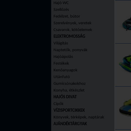
Hajó WC
Szellőzés
Fedélzet, bútor
Szerelvények, veretek
Csavarok, kötőelemek
ELEKTROMOSSÁG
Világítás
Naptetők, ponyvák
Hajóápolás
Festékek
Kenőanyagok
Utánfutó
Gumicsónakokhoz
Konyha, étkészlet
HAJÓS DIVAT
Cipők
VÍZISPORTCIKKEK
Könyvek, térképek, naptárak
AJÁNDÉKTÁRGYAK