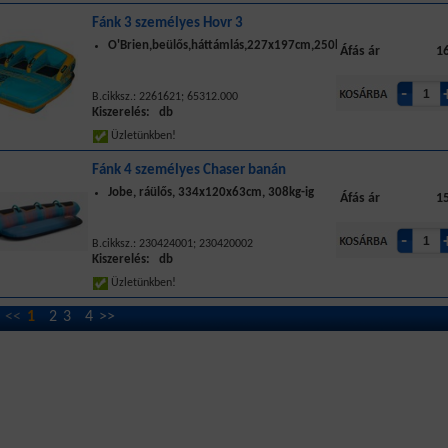
Fánk 3 személyes Hovr 3
O'Brien,beülős,háttámlás,227x197cm,250kg
Áfás ár
16
B.cikksz.: 2261621; 65312.000
Kiszerelés: db
Üzletünkben!
Fánk 4 személyes Chaser banán
Jobe, ráülős, 334x120x63cm, 308kg-ig
Áfás ár
15
B.cikksz.: 230424001; 230420002
Kiszerelés: db
Üzletünkben!
<<
1
2
3
4
>>