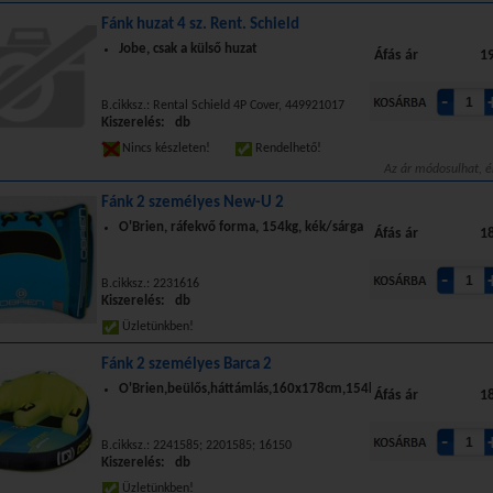
Fánk huzat 4 sz. Rent. Schield
Jobe, csak a külső huzat
Áfás ár
19
B.cikksz.: Rental Schield 4P Cover, 449921017
Kiszerelés: db
Nincs készleten!
Rendelhető!
Az ár módosulhat, é
Fánk 2 személyes New-U 2
O'Brien, ráfekvő forma, 154kg, kék/sárga
Áfás ár
18
B.cikksz.: 2231616
Kiszerelés: db
Üzletünkben!
Fánk 2 személyes Barca 2
O'Brien,beülős,háttámlás,160x178cm,154kg
Áfás ár
18
B.cikksz.: 2241585; 2201585; 16150
Kiszerelés: db
Üzletünkben!