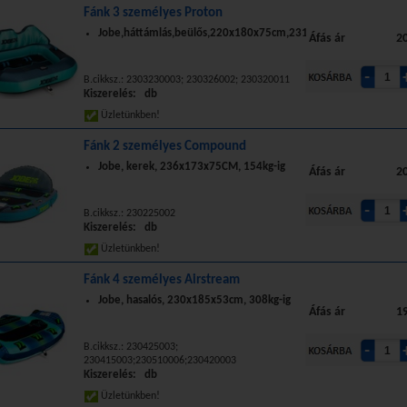
Fánk 3 személyes Proton
Jobe,háttámlás,beülős,220x180x75cm,231kg
Áfás ár
20
B.cikksz.: 2303230003; 230326002; 230320011
Kiszerelés: db
Üzletünkben!
Fánk 2 személyes Compound
Jobe, kerek, 236x173x75CM, 154kg-ig
Áfás ár
20
B.cikksz.: 230225002
Kiszerelés: db
Üzletünkben!
Fánk 4 személyes Airstream
Jobe, hasalós, 230x185x53cm, 308kg-ig
Áfás ár
19
B.cikksz.: 230425003;
230415003;230510006;230420003
Kiszerelés: db
Üzletünkben!