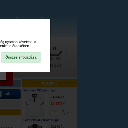
ység nyomon követése, a
lenítése érdekében.
0
Összes elfogadása
lállás a szerződéstől
AKCIÓK
Póló férfi 3XL rövid ujjú
24.990 Ft
19.990 Ft
Póló férfi 4XL hosszú ujjú
20.990 Ft