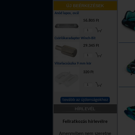
ÚJ BEÉRKEZÉSEK
Anód lapos, ovál
56.805 Ft
Csörlőkaradapter Winch-Bit
29.345 Ft
Vitorlacsúszka 9 mm kör
320 Ft
HÍRLEVÉL
Feliratkozás hírlevélre
Amennyiben nem szeretne