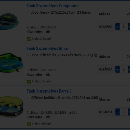
Fánk 3 személyes Compound
Jobe, kerek, 275x215x75cm, 231kg-ig
Áfás ár
24
B.cikksz.: 230325002
Kiszerelés: db
Üzletünkben!
Fánk 3 személyes Binar
Jobe, háttámlás, 254x198x70cm, 231kg-ig
Áfás ár
21
B.cikksz.: 230323001
Kiszerelés: db
Üzletünkben!
Fánk 3 személyes Barca 3
O'Brien,beülős,háttámlás,157x289cm,230kg
Áfás ár
21
B.cikksz.: 2241586; 2201586; 16151
Kiszerelés: db
Üzletünkben!