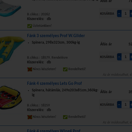
Áfás ár
71
B.cikksz.: 20262
Kiszerelés: db
Üzletünkben!
Fánk 3 személyes Prof W.Glider
Spinera, 298x323cm, 300kg-ig
Áfás ár
52
B.cikksz.: 18579, Rendelésre
Kiszerelés: db
Nincs készleten!
Rendelhető!
Az ár módosulhat, é
Fánk 4 személyes Lets Go Prof
Spinera, hátámlás, 249x203x81cm,360kg-
Áfás ár
35
ig
B.cikksz.: 18259
Kiszerelés: db
Nincs készleten!
Rendelhető!
Az ár módosulhat, é
Fánk 4 személyes Wing4 Prof