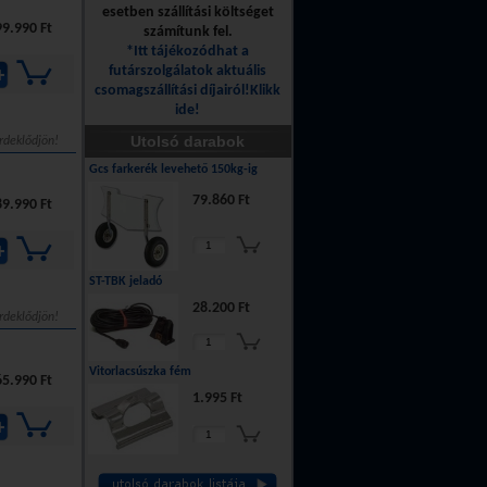
esetben szállítási költséget
9.990 Ft
számítunk fel.
*Itt tájékozódhat a
futárszolgálatok aktuális
csomagszállítási díjairól!Klikk
ide!
Utolsó darabok
rdeklődjön!
Gcs farkerék levehető 150kg-ig
79.860 Ft
9.990 Ft
ST-TBK jeladó
28.200 Ft
rdeklődjön!
Vitorlacsúszka fém
5.990 Ft
1.995 Ft