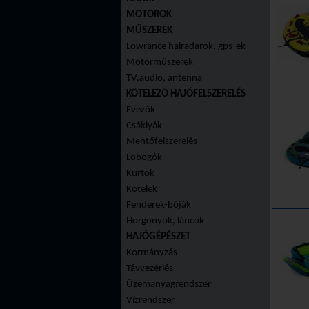
MOTOROK
MŰSZEREK
Lowrance halradarok, gps-ek
Motorműszerek
TV,audio, antenna
KÖTELEZŐ HAJÓFELSZERELÉS
Evezők
Csáklyák
Mentőfelszerelés
Lobogók
Kürtök
Kötelek
Fenderek-bóják
Horgonyok, láncok
HAJÓGÉPÉSZET
Kormányzás
Távvezérlés
Üzemanyagrendszer
Vízrendszer