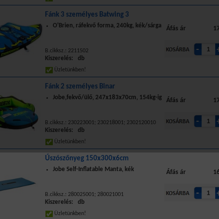
Fánk 3 személyes Batwing 3
O'Brien, ráfekvő forma, 240kg, kék/sárga
Áfás ár
17
B.cikksz.: 2211502
Kiszerelés: db
Üzletünkben!
Fánk 2 személyes Binar
Jobe,fekvő/ülő, 247x183x70cm, 154kg-ig
Áfás ár
17
B.cikksz.: 230223001; 230218001; 2302120010
Kiszerelés: db
Üzletünkben!
Úszószőnyeg 150x300x6cm
Jobe Self-Inflatable Manta, kék
Áfás ár
16
B.cikksz.: 280025001; 280021001
Kiszerelés: db
Üzletünkben!