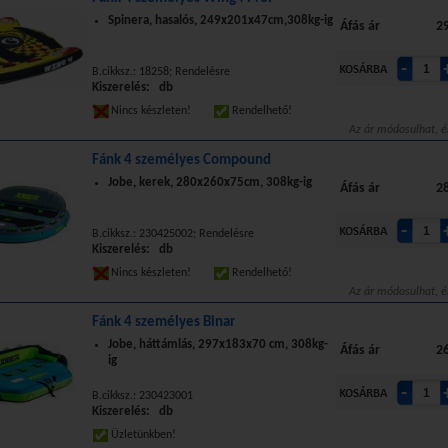
Spinera, hasalós, 249x201x47cm,308kg-ig
Áfás ár
29
B.cikksz.: 18258; Rendelésre
Kiszerelés: db
Nincs készleten!
Rendelhető!
Az ár módosulhat, é
Fánk 4 személyes Compound
Jobe, kerek, 280x260x75cm, 308kg-ig
Áfás ár
28
B.cikksz.: 230425002; Rendelésre
Kiszerelés: db
Nincs készleten!
Rendelhető!
Az ár módosulhat, é
Fánk 4 személyes Binar
Jobe, háttámlás, 297x183x70 cm, 308kg-
Áfás ár
26
ig
B.cikksz.: 230423001
Kiszerelés: db
Üzletünkben!