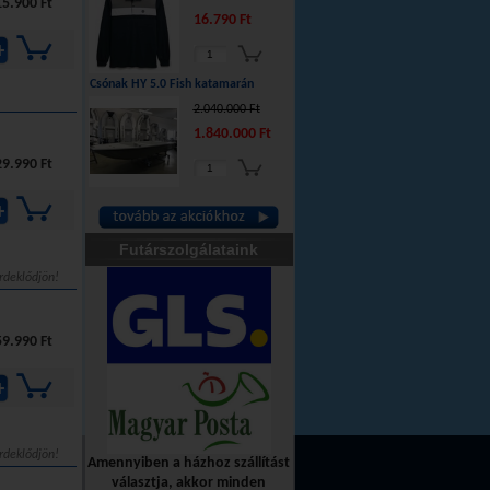
5.900 Ft
16.790 Ft
Csónak HY 5.0 Fish katamarán
2.040.000 Ft
1.840.000 Ft
9.990 Ft
Futárszolgálataink
rdeklődjön!
9.990 Ft
rdeklődjön!
Amennyiben a házhoz szállítást
választja, akkor minden