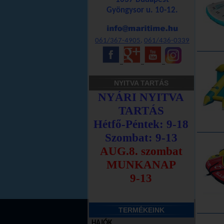
Gyöngysor u. 10-12.
061/367-4905
,
061/436-0339
_
_
_
NYITVA TARTÁS
TERMÉKEINK
HAJÓK