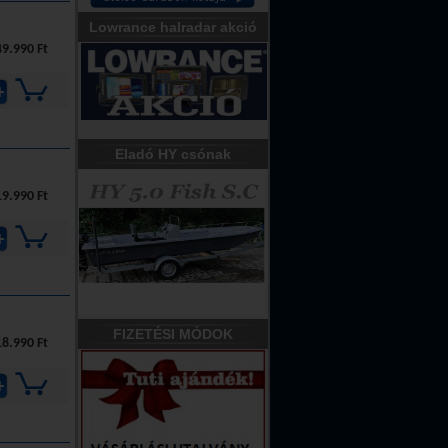
Lowrance halradar akció
9.990 Ft
Eladó HY csónak
9.990 Ft
FIZETÉSI MÓDOK
8.990 Ft