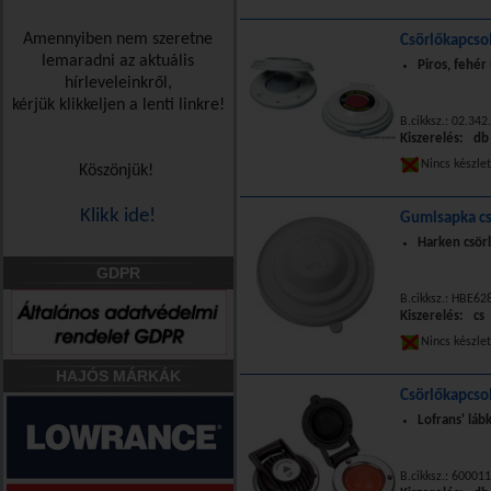
Amennyiben nem szeretne
Csörlőkapcsol
lemaradni az aktuális
Piros, fehér
hírleveleinkről,
kérjük klikkeljen a lenti linkre!
B.cikksz.: 02.342
Kiszerelés: db
Nincs készle
Köszönjük!
Klikk ide!
Gumisapka cs
Harken csör
GDPR
B.cikksz.: HBE62
Kiszerelés: cs
Nincs készle
HAJÓS MÁRKÁK
Csörlőkapcso
Lofrans' láb
B.cikksz.: 60001