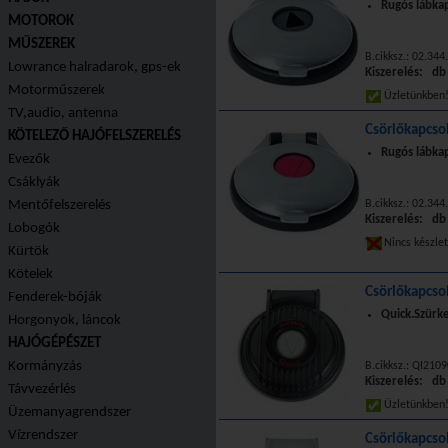
Rugós lábka
MOTOROK
MŰSZEREK
B.cikksz.: 02.344
Lowrance halradarok, gps-ek
Kiszerelés: db
Motorműszerek
Üzletünkbe
TV,audio, antenna
Csörlőkapcsol
KÖTELEZŐ HAJÓFELSZERELÉS
Rugós lábka
Evezők
Csáklyák
Mentőfelszerelés
B.cikksz.: 02.344
Kiszerelés: db
Lobogók
Nincs készle
Kürtök
Kötelek
Csörlőkapcso
Fenderek-bóják
Quick.Szürke
Horgonyok, láncok
HAJÓGÉPÉSZET
Kormányzás
B.cikksz.: QI210
Kiszerelés: db
Távvezérlés
Üzletünkbe
Üzemanyagrendszer
Vízrendszer
Csörlőkapcso