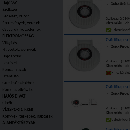
Hajó WC
Quick.Szürke
Szellőzés
Fedélzet, bútor
B.cikksz.: QI21
Szerelvények, veretek
Kiszerelés: db
Csavarok, kötőelemek
Üzletünkbe
ELEKTROMOSSÁG
Csörlőkapcsol
Világítás
Quick.Piros,
Naptetők, ponyvák
Hajóápolás
B.cikksz.: QI21
Festékek
Kiszerelés: db
Kenőanyagok
Nincs készle
Utánfutó
Gumicsónakokhoz
Csörlőkapcsol
Konyha, étkészlet
Quick.Piros,
HAJÓS DIVAT
Cipők
B.cikksz.: QI21
VÍZISPORTCIKKEK
Kiszerelés: db
Könyvek, térképek, naptárak
Üzletünkbe
AJÁNDÉKTÁRGYAK
Csörlőkapcsol