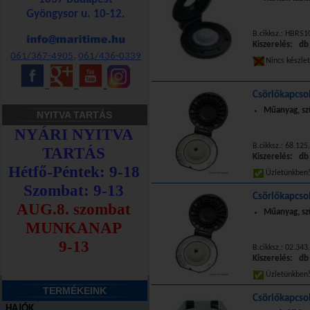
Gyöngysor u. 10-12.
B.cikksz.: HBRS1
Kiszerelés: db
061/367-4905
,
061/436-0339
Nincs készle
_
_
_
Csörlőkapcso
Műanyag, sz
NYITVA TARTÁS
B.cikksz.: 68.125
Kiszerelés: db
Üzletünkbe
Csörlőkapcso
Műanyag, sz
B.cikksz.: 02.343
Kiszerelés: db
Üzletünkbe
TERMÉKEINK
Csörlőkapcso
HAJÓK