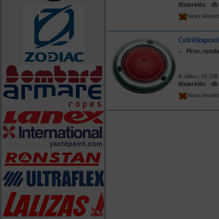
Kiszerelés: db
Nincs készle
Csörlőkapcso
Piros, rozs
B.cikksz.: 02.33
Kiszerelés: db
Nincs készle