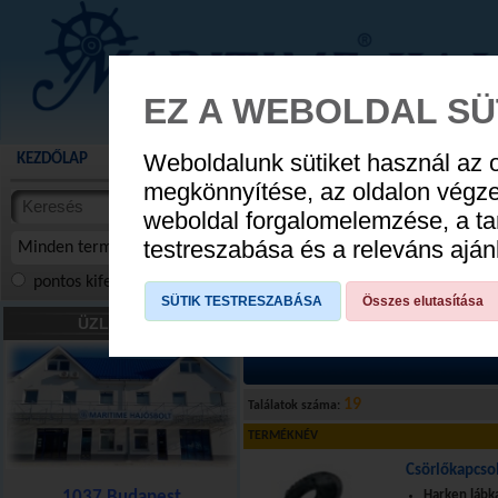
EZ A WEBOLDAL SÜ
Weboldalunk sütiket használ az 
KEZDŐLAP
AKCIÓS TERMÉKEK
WEBÁRUHÁZ
HÍREK
KATALÓG
AUGUSZTUS 8
megkönnyítése, az oldalon végz
termékekben
weboldal forgalomelemzése, a ta
NYIT
cikkekben
testreszabása és a releváns ajá
Minden termék
pontos kifejezés
összes szóra
szóra, szótöredék
SÜTIK TESTRESZABÁSA
Összes elutasítása
ELEKTROMOSSÁG
»
Csörlőkapcsoló
ÜZLETÜNK
19
Találatok száma:
TERMÉKNÉV
Csörlőkapcso
1037 Budapest
Harken lábk