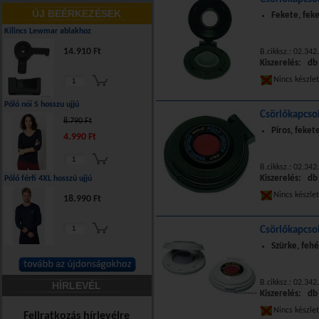
ÚJ BEÉRKEZÉSEK
Fekete, feke
Kilincs Lewmar ablakhoz
14.910 Ft
B.cikksz.: 02.342
Kiszerelés: db
Nincs készle
Póló női S hosszu ujjú
Csörlőkapcsol
8.790 Ft
Piros, feket
4.990 Ft
B.cikksz.: 02.342
Kiszerelés: db
Póló férfi 4XL hosszú ujjú
Nincs készle
18.990 Ft
Csörlőkapcsol
Szürke, fehé
B.cikksz.: 02.342
HÍRLEVÉL
Kiszerelés: db
Nincs készle
Feliratkozás hírlevélre