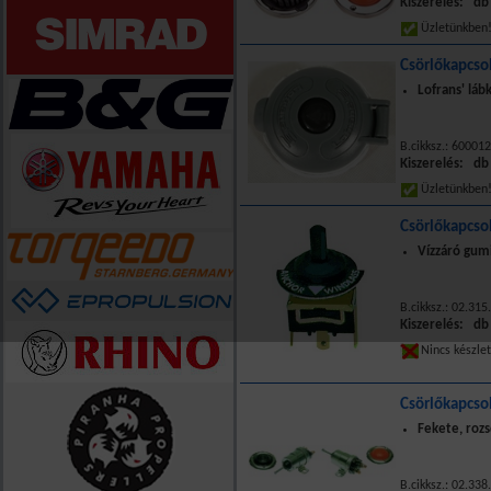
Kiszerelés: db
Üzletünkbe
Csörlőkapcso
Lofrans' láb
B.cikksz.: 60001
Kiszerelés: db
Üzletünkbe
Csörlőkapcsol
Vízzáró gum
B.cikksz.: 02.315
Kiszerelés: db
Nincs készle
Csörlőkapcso
Fekete, roz
B.cikksz.: 02.33