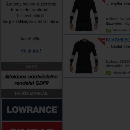
Amennyiben nem szeretne
Jetpilot, fe
lemaradni az aktuális
hírleveleinkről,
B.cikksz.: JA205
kérjük klikkeljen a lenti linkre!
Kiszerelés: db
Üzletünkbe
Köszönjük!
Póló Férfi 2X
Jetpilot, fe
Klikk ide!
B.cikksz.: 2209
GDPR
Kiszerelés: db
Üzletünkbe
HAJÓS MÁRKÁK