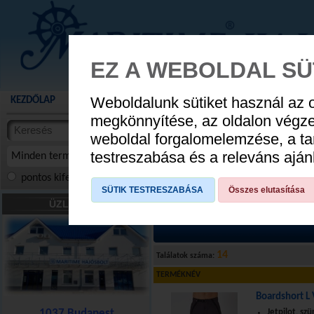
EZ A WEBOLDAL SÜ
Weboldalunk sütiket használ az 
KEZDŐLAP
AKCIÓS TERMÉKEK
WEBÁRUHÁZ
HÍREK
KATALÓG
AUGUSZTUS 8
megkönnyítése, az oldalon végz
termékekben
weboldal forgalomelemzése, a ta
NYIT
cikkekben
testreszabása és a releváns ajá
Minden termék
pontos kifejezés
összes szóra
szóra, szótöredék
SÜTIK TESTRESZABÁSA
Összes elutasítása
VÍZISPORTCIKKEK
»
Jetpilot kollekció
»
ÜZLETÜNK
14
Találatok száma:
TERMÉKNÉV
Boardshort L
1037 Budapest
Jetpilot, szü