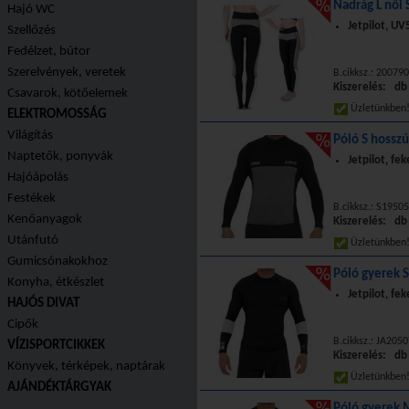
Nadrág L női 
Hajó WC
Jetpilot, U
Szellőzés
Fedélzet, bútor
Szerelvények, veretek
B.cikksz.: 20079
Kiszerelés: db
Csavarok, kötőelemek
Üzletünkbe
ELEKTROMOSSÁG
Világítás
Póló S hosszú
Naptetők, ponyvák
Jetpilot, fe
Hajóápolás
Festékek
B.cikksz.: S1950
Kenőanyagok
Kiszerelés: db
Utánfutó
Üzletünkbe
Gumicsónakokhoz
Póló gyerek S
Konyha, étkészlet
Jetpilot, fe
HAJÓS DIVAT
Cipők
B.cikksz.: JA205
VÍZISPORTCIKKEK
Kiszerelés: db
Könyvek, térképek, naptárak
Üzletünkbe
AJÁNDÉKTÁRGYAK
Póló gyerek 