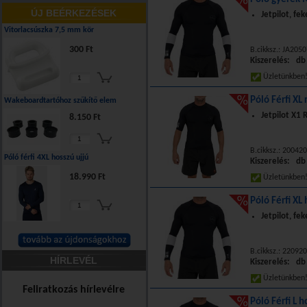
ÚJ BEÉRKEZÉSEK
Jetpilot, fe
Vitorlacsúszka 7,5 mm kör
300 Ft
B.cikksz.: JA205
Kiszerelés: db
Üzletünkbe
Póló Férfi XL 
Wakeboardtartóhoz szűkítő elem
Jetpilot X1 
8.150 Ft
B.cikksz.: 20042
Póló férfi 4XL hosszú ujjú
Kiszerelés: db
18.990 Ft
Üzletünkbe
Póló Férfi XL 
Jetpilot, fe
B.cikksz.: 2209
HÍRLEVÉL
Kiszerelés: db
Üzletünkbe
Feliratkozás hírlevélre
Póló Férfi L h