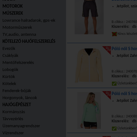
MOTOROK
Jetpilot, szü
MŰSZEREK
Lowrance halradarok, gps-ek
B.cikksz.: 24076
Kiszerelés: db
Motorműszerek
Nincs készle
TV,audio, antenna
KÖTELEZŐ HAJÓFELSZERELÉS
Evezők
Póló női S ho
Csáklyák
Jetpilot Zah
Mentőfelszerelés
Lobogók
B.cikksz.: 24007
Kiszerelés: db
Kürtök
Kötelek
Üzletünkbe
Fenderek-bóják
Póló női S ho
Horgonyok, láncok
Jetpilot Zah
HAJÓGÉPÉSZET
Kormányzás
B.cikksz.: 24008
Távvezérlés
Kiszerelés: db
Üzemanyagrendszer
Üzletünkbe
Vízrendszer