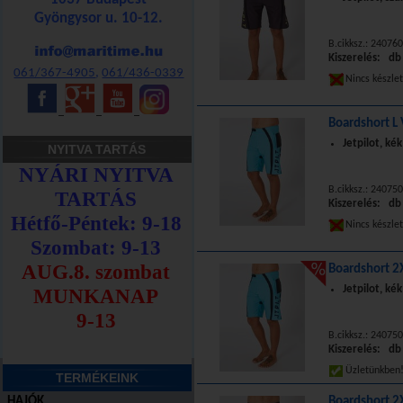
Gyöngysor u. 10-12.
B.cikksz.: 24076
Kiszerelés: db
061/367-4905
,
061/436-0339
Nincs készle
_
_
_
Boardshort L
Jetpilot, kék
NYITVA TARTÁS
B.cikksz.: 24075
Kiszerelés: db
Nincs készle
Boardshort 2
Jetpilot, kék
B.cikksz.: 24075
Kiszerelés: db
Üzletünkbe
TERMÉKEINK
HAJÓK
Boardshort 2