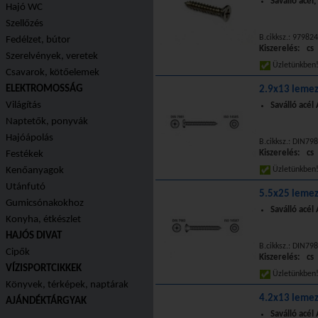
Saválló acé
Hajó WC
Szellőzés
B.cikksz.: 97982
Fedélzet, bútor
Kiszerelés: cs
Szerelvények, veretek
Üzletünkbe
Csavarok, kötőelemek
ELEKTROMOSSÁG
2.9x13 lemez
Világítás
Saválló acé
Naptetők, ponyvák
Hajóápolás
B.cikksz.: DIN7
Kiszerelés: cs
Festékek
Kenőanyagok
Üzletünkbe
Utánfutó
5.5x25 lemez
Gumicsónakokhoz
Saválló acél
Konyha, étkészlet
HAJÓS DIVAT
B.cikksz.: DIN7
Cipők
Kiszerelés: cs
VÍZISPORTCIKKEK
Üzletünkbe
Könyvek, térképek, naptárak
4.2x13 lemezc
AJÁNDÉKTÁRGYAK
Saválló acé