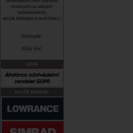
Amennyiben nem szeretne
lemaradni az aktuális
hírleveleinkről,
kérjük klikkeljen a lenti linkre!
Köszönjük!
Klikk ide!
GDPR
HAJÓS MÁRKÁK