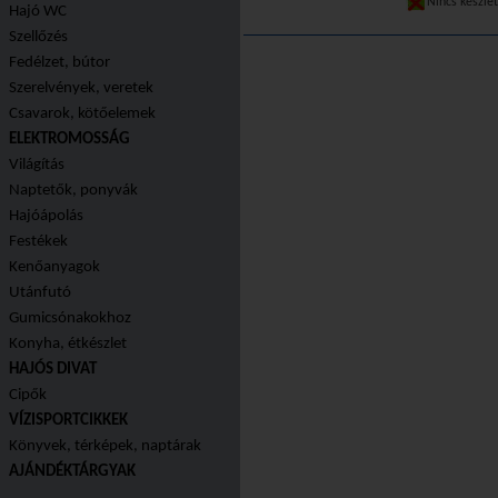
Nincs készle
Hajó WC
Szellőzés
Fedélzet, bútor
Szerelvények, veretek
Csavarok, kötőelemek
ELEKTROMOSSÁG
Világítás
Naptetők, ponyvák
Hajóápolás
Festékek
Kenőanyagok
Utánfutó
Gumicsónakokhoz
Konyha, étkészlet
HAJÓS DIVAT
Cipők
VÍZISPORTCIKKEK
Könyvek, térképek, naptárak
AJÁNDÉKTÁRGYAK