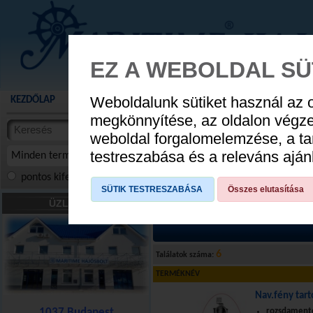
EZ A WEBOLDAL SÜ
Weboldalunk sütiket használ az 
KEZDŐLAP
AKCIÓS TERMÉKEK
WEBÁRUHÁZ
HÍREK
KATALÓG
AUGUSZTUS 8
megkönnyítése, az oldalon végz
termékekben
weboldal forgalomelemzése, a ta
NYIT
cikkekben
testreszabása és a releváns ajá
Minden termék
pontos kifejezés
összes szóra
szóra, szótöredék
SÜTIK TESTRESZABÁSA
Összes elutasítása
MŰSZEREK
»
Lowrance hajózási műsze
ÜZLETÜNK
6
Találatok száma:
TERMÉKNÉV
Nav.fény tar
1037 Budapest
rozsdament