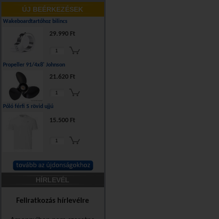
ÚJ BEÉRKEZÉSEK
Wakeboardtartóhoz bilincs
29.990 Ft
Propeller 91/4x8' Johnson
21.620 Ft
Póló férfi S rövid ujjú
15.500 Ft
HÍRLEVÉL
Feliratkozás hírlevélre