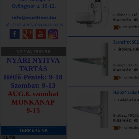
Gyöngysor u. 10-12.
B.cikksz.: SC118
Kiszerelés: db
061/367-4905
,
061/436-0339
Nincs készle
_
_
_
Scanstrut SC
árbócra, Ha
NYITVA TARTÁS
B.cikksz.: 000-1
Kiszerelés: db
Nincs készle
Halo24 radar
radartartó 
B.cikksz.: M9272
Kiszerelés: db
Nincs készle
TERMÉKEINK
HAJÓK