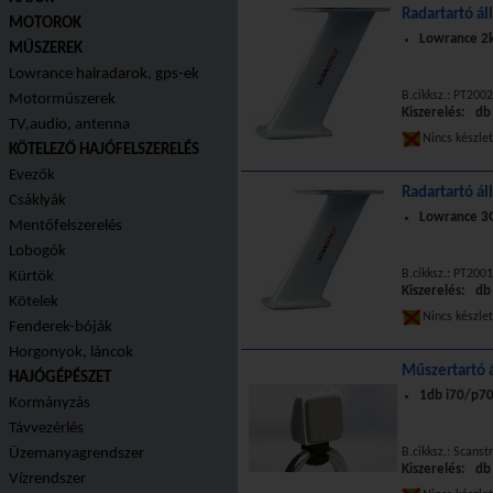
Radartartó ál
MOTOROK
Lowrance 2
MŰSZEREK
Lowrance halradarok, gps-ek
B.cikksz.: PT2002
Motorműszerek
Kiszerelés: db
TV,audio, antenna
Nincs készle
KÖTELEZŐ HAJÓFELSZERELÉS
Evezők
Radartartó ál
Csáklyák
Lowrance 3G
Mentőfelszerelés
Lobogók
B.cikksz.: PT2001
Kürtök
Kiszerelés: db
Kötelek
Nincs készle
Fenderek-bóják
Horgonyok, láncok
Műszertartó á
HAJÓGÉPÉSZET
1db i70/p70
Kormányzás
Távvezérlés
Üzemanyagrendszer
B.cikksz.: Scans
Kiszerelés: db
Vízrendszer