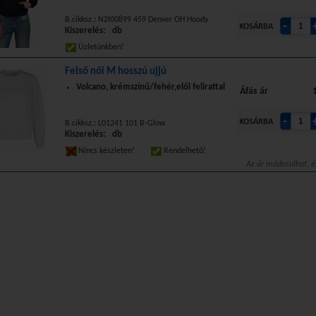
B.cikksz.: N2I00899 459 Denver OH Hoody
Kiszerelés: db
Üzletünkben!
Felső női M hosszú ujjú
Volcano, krémszínű/fehér,elől felirattal
Áfás ár
B.cikksz.: L01241 101 B-Glow
Kiszerelés: db
Nincs készleten!
Rendelhető!
Az ár módosulhat, é