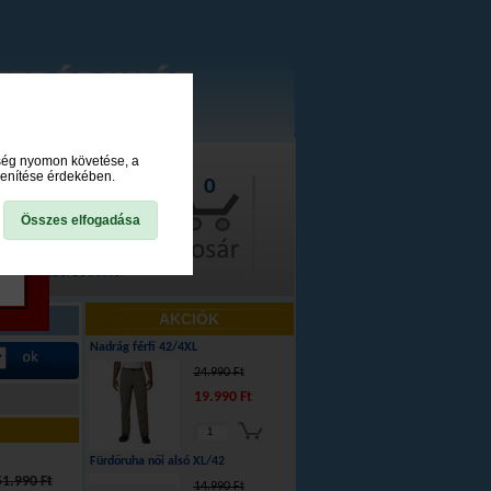
ység nyomon követése, a
lenítése érdekében.
0
Összes elfogadása
lállás a szerződéstől
AKCIÓK
Nadrág férfi 42/4XL
24.990 Ft
19.990 Ft
Fürdőruha női alsó XL/42
51.990 Ft
14.990 Ft