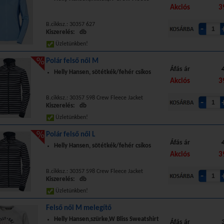
Akciós
3
B.cikksz.: 30357 627
Kiszerelés: db
Üzletünkben!
Polár felső női M
Áfás ár
Helly Hansen, sötétkék/fehér csíkos
Akciós
3
B.cikksz.: 30357 598 Crew Fleece Jacket
Kiszerelés: db
Üzletünkben!
Polár felső női L
Áfás ár
Helly Hansen, sötétkék/fehér csíkos
Akciós
3
B.cikksz.: 30357 598 Crew Fleece Jacket
Kiszerelés: db
Üzletünkben!
Felső női M melegítő
Helly Hansen,szürke,W Bliss Sweatshirt
Áfás ár