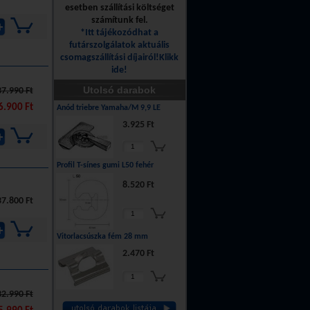
esetben szállítási költséget
számítunk fel.
*Itt tájékozódhat a
futárszolgálatok aktuális
csomagszállítási díjairól!Klikk
ide!
Utolsó darabok
37.990 Ft
6.900 Ft
Anód triebre Yamaha/M 9,9 LE
3.925 Ft
Profil T-sínes gumi L50 fehér
8.520 Ft
37.800 Ft
Vitorlacsúszka fém 28 mm
2.470 Ft
32.990 Ft