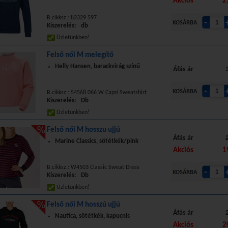
Akciós
2
B.cikksz.: 82329 597
Kiszerelés: db
Üzletünkben!
Felső női M melegítő
Helly Hansen, barackvirág színű
Áfás ár
B.cikksz.: 54568 066 W Capri Sweatshirt
Kiszerelés: Db
Üzletünkben!
Felső női M hosszu ujjú
Áfás ár
Marine Classics, sötétkék/pink
Akciós
1
B.cikksz.: W4503 Classic Sweat Dress
Kiszerelés: Db
Üzletünkben!
Felső női M hosszú ujjú
Áfás ár
Nautica, sötétkék, kapucnis
Akciós
2