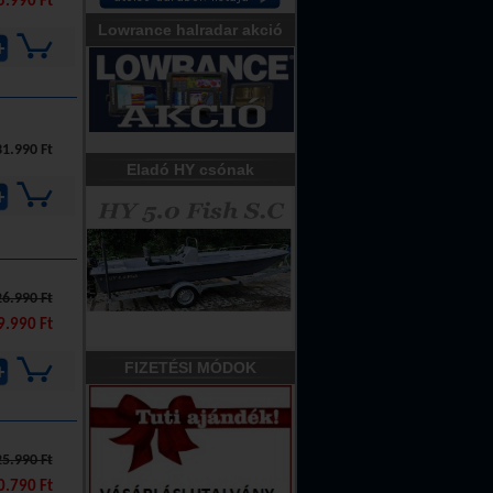
5.990 Ft
Lowrance halradar akció
31.990 Ft
Eladó HY csónak
26.990 Ft
9.990 Ft
FIZETÉSI MÓDOK
25.990 Ft
0.790 Ft