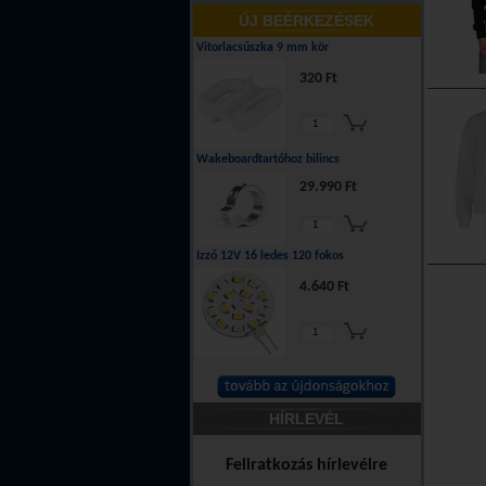
ÚJ BEÉRKEZÉSEK
Vitorlacsúszka 9 mm kör
320 Ft
Wakeboardtartóhoz bilincs
29.990 Ft
Izzó 12V 16 ledes 120 fokos
4.640 Ft
HÍRLEVÉL
Feliratkozás hírlevélre