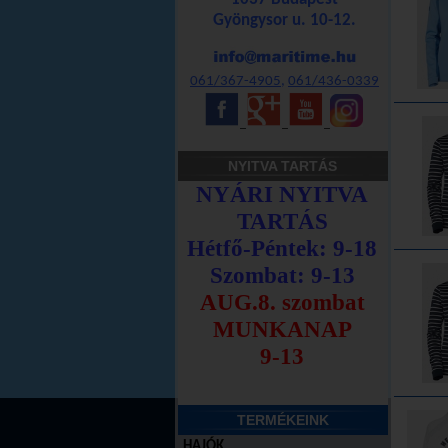
Gyöngysor u. 10-12.
061/367-4905
,
061/436-0339
_
_
_
NYITVA TARTÁS
TERMÉKEINK
HAJÓK