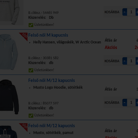
B.cikksz.: 54465 949
Kiszerelés: Db
Üzletünkben!
Felső női M kapucnis
Áfás ár
Helly Hansen, világoskék, W Arctic Ocean
Akciós
2
B.cikksz.: 30381 582
Kiszerelés: db
Üzletünkben!
Felső női M/12 kapucnis
Musto Logo Hoodie, sötétkék
Áfás ár
B.cikksz.: 85077 597
Kiszerelés: db
Üzletünkben!
Felső női M/12 kapucnis
Áfás ár
Musto, sötétkék, pamut