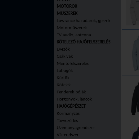
MOTOROK
MŰSZEREK
Lowrance halradarok, gps-ek
Motorműszerek
TV,audio, antenna
KÖTELEZŐ HAJÓFELSZERELÉS
Evezők
Csáklyák
Mentőfelszerelés
Lobogók
Kürtök
Kötelek
Fenderek-bóják
Horgonyok, láncok
HAJÓGÉPÉSZET
Kormányzás
Távvezérlés
Üzemanyagrendszer
Vízrendszer