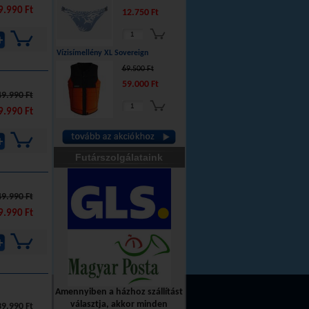
9.990 Ft
12.750 Ft
Vízisímellény XL Sovereign
69.500 Ft
59.000 Ft
49.990 Ft
9.990 Ft
Futárszolgálataink
49.990 Ft
9.990 Ft
Amennyiben a házhoz szállítást
választja, akkor minden
39.990 Ft