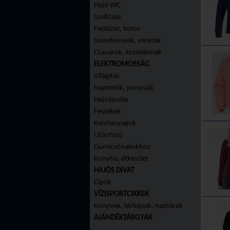
Hajó WC
Szellőzés
Fedélzet, bútor
Szerelvények, veretek
Csavarok, kötőelemek
ELEKTROMOSSÁG
Világítás
Naptetők, ponyvák
Hajóápolás
Festékek
Kenőanyagok
Utánfutó
Gumicsónakokhoz
Konyha, étkészlet
HAJÓS DIVAT
Cipők
VÍZISPORTCIKKEK
Könyvek, térképek, naptárak
AJÁNDÉKTÁRGYAK