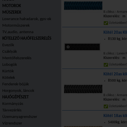
MOTOROK
B.cikksz.: Armar
MŰSZEREK
Kiszerelés: m
Lowrance halradarok, gps-ek
Üzletünkbe
Motorműszerek
TV,audio, antenna
Kötél 20as Ki
KÖTELEZŐ HAJÓFELSZERELÉS
8130 kg, kör
Evezők
Csáklyák
B.cikksz.: Lanex 
Mentőfelszerelés
Kiszerelés: m
Lobogók
Üzletünkbe
Kürtök
Kötél 20as ki
Kötelek
8500 kg, kö
Fenderek-bóják
Horgonyok, láncok
B.cikksz.: Armar
HAJÓGÉPÉSZET
Kiszerelés: m
Kormányzás
Üzletünkbe
Távvezérlés
Kötél 18as ki
Üzemanyagrendszer
5400kg, kör
Vízrendszer