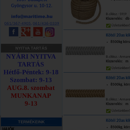
Gyöngysor u. 10-12.
B.cikksz.: 5919
Kiszerelés: db
061/367-4905
,
061/436-0339
Üzletünkbe
Kötél 20as ki
_
_
_
8500kg körs
NYITVA TARTÁS
B.cikksz.: Armar
Kiszerelés: m
Üzletünkbe
Kötél 20as ki
8500kg, kör
B.cikksz.: Armar
Kiszerelés: m
Üzletünkbe
Kötél 20as ki
TERMÉKEINK
8500kg, kör
HAJÓK