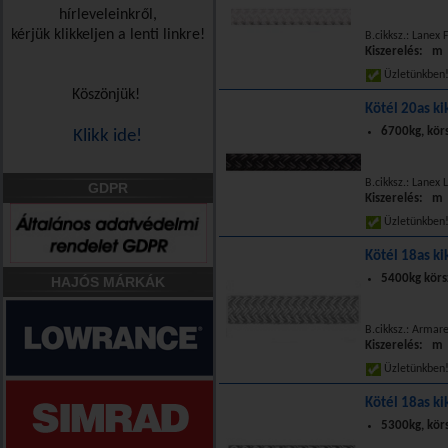
hírleveleinkről,
kérjük klikkeljen a lenti linkre!
B.cikksz.: Lanex 
Kiszerelés: m
Üzletünkbe
Köszönjük!
Kötél 20as ki
6700kg, kör
Klikk ide!
B.cikksz.: Lanex
GDPR
Kiszerelés: m
Üzletünkbe
Kötél 18as ki
5400kg körs
HAJÓS MÁRKÁK
B.cikksz.: Armar
Kiszerelés: m
Üzletünkbe
Kötél 18as ki
5300kg, kör