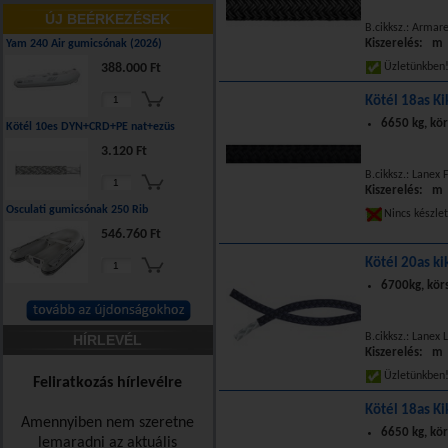
ÚJ BEÉRKEZÉSEK
B.cikksz.: Armar
Kiszerelés: m
Yam 240 Air gumicsónak (2026)
388.000 Ft
Üzletünkbe
Kötél 18as Ki
6650 kg, kör
Kötél 10es DYN+CRD+PE nat+ezüs
3.120 Ft
B.cikksz.: Lanex 
Kiszerelés: m
Osculati gumicsónak 250 Rib
Nincs készle
546.760 Ft
Kötél 20as ki
6700kg, kör
B.cikksz.: Lanex
HÍRLEVÉL
Kiszerelés: m
Üzletünkbe
Feliratkozás hírlevélre
Kötél 18as Ki
Amennyiben nem szeretne
6650 kg, kör
lemaradni az aktuális