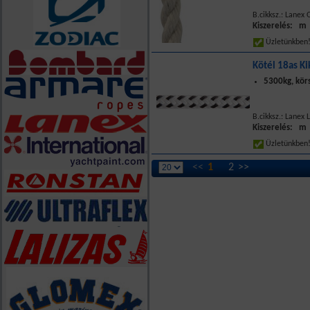
B.cikksz.: Lanex
Kiszerelés: m
Üzletünkbe
Kötél 18as Ki
5300kg, kör
B.cikksz.: Lanex
Kiszerelés: m
Üzletünkbe
<<
1
2
>>