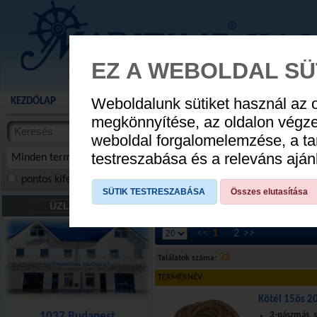
EZ A WEBOLDAL SÜ
Weboldalunk sütiket használ az 
KEZDŐLAP
AKCIÓS TERMÉKEK
WEBÁRUHÁZ
HÍREK
KATALÓG
AUGUSZTUS 8
megkönnyítése, az oldalon végz
termékekben
weboldal forgalomelemzése, a ta
NYIT
cikkekben
testreszabása és a releváns ajá
Minden termék
pontos kifejezés
összes szóra
szóra, szótöredék
SÜTIK TESTRESZABÁSA
Összes elutasítása
Kötelek
»
Horgonykötél, kikötőkötél
»
1
ÜZLETÜNK
<<
1
2
>>
32
Találatok száma:
TERMÉKNÉV
Kötél 15ös 2
1037 Budapest
3-pászmás, 