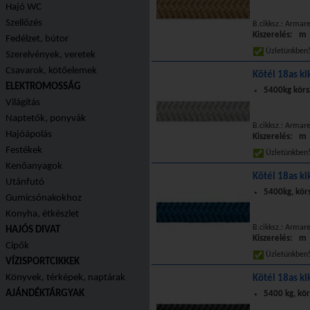
Hajó WC
Szellőzés
B.cikksz.: Armar
Kiszerelés: m
Fedélzet, bútor
Üzletünkbe
Szerelvények, veretek
Csavarok, kötőelemek
Kötél 18as ki
ELEKTROMOSSÁG
5400kg körs
Világítás
Naptetők, ponyvák
B.cikksz.: Armar
Hajóápolás
Kiszerelés: m
Festékek
Üzletünkbe
Kenőanyagok
Kötél 18as ki
Utánfutó
5400kg, kör
Gumicsónakokhoz
Konyha, étkészlet
B.cikksz.: Armar
HAJÓS DIVAT
Kiszerelés: m
Cipők
Üzletünkbe
VÍZISPORTCIKKEK
Könyvek, térképek, naptárak
Kötél 18as ki
AJÁNDÉKTÁRGYAK
5400 kg, kö