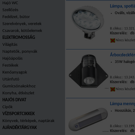
Hajó WC
Lámpa, spotl
Szellőzés
Ovális, vízá
Fedélzet, bútor
Szerelvények, veretek
B.cikksz.: 13.321
Csavarok, kötőelemek
Kiszerelés: db
ELEKTROMOSSÁG
Nincs készle
Világítás
Naptetők, ponyvák
Árbocdeckfén
Hajóápolás
35W halogé
Festékek
Kenőanyagok
B.cikksz.: 13.243
Utánfutó
Kiszerelés: db
Gumicsónakokhoz
Nincs készle
Konyha, étkészlet
HAJÓS DIVAT
Lámpa mennye
Cipők
Hosszúkás, 2
VÍZISPORTCIKKEK
Könyvek, térképek, naptárak
B.cikksz.: 13.199
AJÁNDÉKTÁRGYAK
Kiszerelés: db