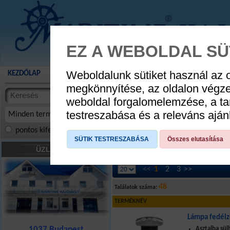
EZ A WEBOLDAL SÜ
Weboldalunk sütiket használ az 
KEZDŐLAP
AKCIÓS TERMÉKEK
WEBÁRUHÁZ
HÍREK
KATALÓG
megkönnyítése, az oldalon végz
termékekben
weboldal forgalomelemzése, a ta
cikkekben
testreszabása és a releváns ajá
Minden termék
pontos kifejezés
összes szóra
szóra, szótöredék
SÜTIK TESTRESZABÁSA
Összes elutasítása
Világítás
»
Fedélzet világítás
ÜZLETÜNK
<<
1
2
3
>>
48
Találatok száma:
TERMÉKNÉV
Lámpa fedélze
1037 Budapest
Asztalba sül