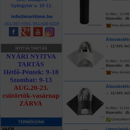
Gyöngysor u. 10-12.
B.cikksz.: 13.448
Kiszerelés: db
061/367-4905
,
061/436-0339
Nincs készle
_
_
_
Árbocdeckfén
12/24V, 4x
NYITVA TARTÁS
B.cikksz.: 13.243
Kiszerelés: db
Nincs készle
Árbocdeckfén
12/24V, 4x
B.cikksz.: 13.243
Kiszerelés: db
Üzletünkbe
TERMÉKEINK
HAJÓK
Lámpa belső 