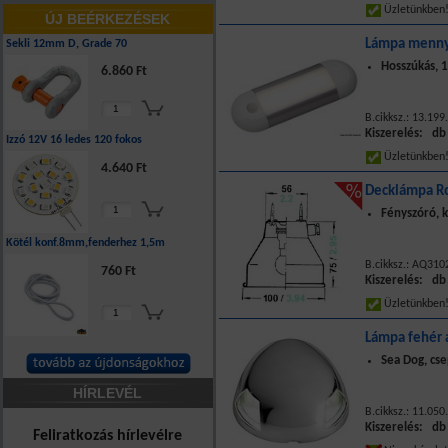
Üzletünkbe
ÚJ BEÉRKEZÉSEK
Lámpa mennye
Sekli 12mm D, Grade 70
Hosszúkás, 
6.860 Ft
B.cikksz.: 13.199
Kiszerelés: db
Izzó 12V 16 ledes 120 fokos
Üzletünkbe
4.640 Ft
Decklámpa R
Fényszóró, 
Kötél konf.8mm,fenderhez 1,5m
B.cikksz.: AQ31
760 Ft
Kiszerelés: db
Üzletünkbe
Lámpa fehér 
Sea Dog, cse
HÍRLEVÉL
B.cikksz.: 11.050
Kiszerelés: db
Feliratkozás hírlevélre