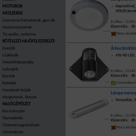
MOTOROK
Kapcsolóval,
HDLED,kere
MŰSZEREK
Lowrance halradarok, gps-ek
B.cikksz.: 13.833
Kiszerelés: db
Motorműszerek
Nincs készle
TV,audio, antenna
KÖTELEZŐ HAJÓFELSZERELÉS
Evezők
Árbocdeckfén
Csáklyák
4W HD LED,
Mentőfelszerelés
Lobogók
B.cikksz.: 13.243
Kiszerelés: db
Kürtök
Kötelek
Üzletünkbe
Fenderek-bóják
Lámpa mennye
Horgonyok, láncok
Hosszúkás, 3
HAJÓGÉPÉSZET
Kormányzás
B.cikksz.: 13.199
Távvezérlés
Kiszerelés: db
Üzemanyagrendszer
Nincs készle
Vízrendszer