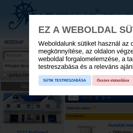
EZ A WEBOLDAL SÜ
Weboldalunk sütiket használ az 
KEZDŐLAP
AKCIÓS TERMÉKEK
WEBÁRUHÁZ
HÍREK
KATALÓG
AUGUSZTUS 8
megkönnyítése, az oldalon végz
termékekben
weboldal forgalomelemzése, a ta
NYIT
cikkekben
testreszabása és a releváns ajá
Minden termék
pontos kifejezés
összes szóra
szóra, szótöredék
SÜTIK TESTRESZABÁSA
Összes elutasítása
Fedélzet, bútor
»
Asztal, asztalláb
ÜZLETÜNK
<<
1
2
3
>>
59
Találatok száma:
TERMÉKNÉV
Asztalláb tel
1037 Budapest
Elektromos,