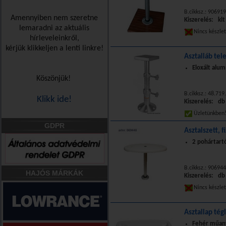
B.cikksz.: 90691
Amennyiben nem szeretne
Kiszerelés: klt
lemaradni az aktuális
Nincs készle
hírleveleinkről,
kérjük klikkeljen a lenti linkre!
Asztalláb tel
Eloxált alum
Köszönjük!
B.cikksz.: 48.719
Klikk ide!
Kiszerelés: db
Üzletünkbe
GDPR
Asztalszett, f
2 pohártart
B.cikksz.: 90694
HAJÓS MÁRKÁK
Kiszerelés: db
Nincs készle
Asztallap té
Fehér műany