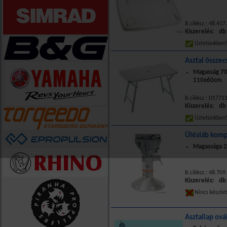
B.cikksz.: 48.417
Kiszerelés: db
Üzletünkbe
Asztal összec
Magasság 70
110x60cm
B.cikksz.: D1771
Kiszerelés: db
Üzletünkbe
Ülésláb komp
Magassága 
B.cikksz.: 48.709
Kiszerelés: db
Nincs készle
Asztallap ová