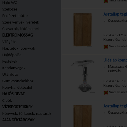
Nincs készle
Hajó WC
Szellőzés
Asztallap tég
Fedélzet, bútor
Összecsukha
Szerelvények, veretek
Csavarok, kötőelemek
ELEKTROMOSSÁG
B.cikksz.: 71.202
Kiszerelés: db
Világítás
Nincs készle
Naptetők, ponyvák
Hajóápolás
Ülésláb komp
Festékek
Magassága 
Kenőanyagok
csúszkás
Utánfutó
Gumicsónakokhoz
B.cikksz.: 48.703
Kiszerelés: db
Konyha, étkészlet
Nincs készle
HAJÓS DIVAT
Cipők
Asztallap tég
VÍZISPORTCIKKEK
Összecsukha
Könyvek, térképek, naptárak
AJÁNDÉKTÁRGYAK