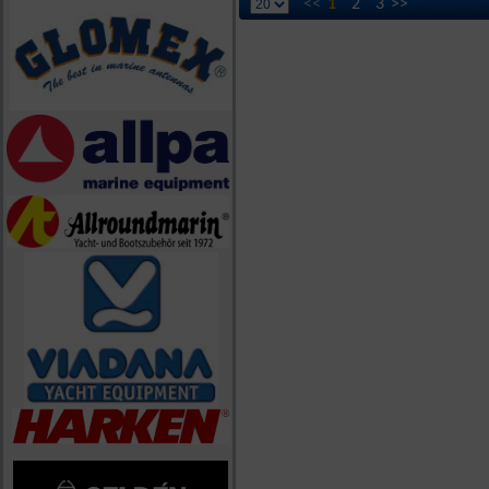
<<
1
2
3
>>