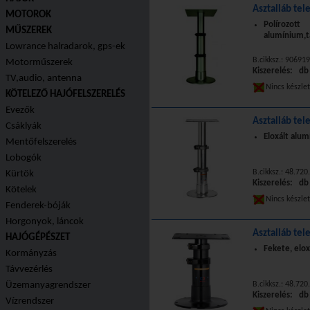
Asztalláb tel
MOTOROK
Polírozott
MŰSZEREK
alumínium,t
Lowrance halradarok, gps-ek
B.cikksz.: 90691
Motorműszerek
Kiszerelés: db
TV,audio, antenna
Nincs készle
KÖTELEZŐ HAJÓFELSZERELÉS
Evezők
Asztalláb tel
Csáklyák
Eloxált alu
Mentőfelszerelés
Lobogók
B.cikksz.: 48.720
Kürtök
Kiszerelés: db
Kötelek
Nincs készle
Fenderek-bóják
Horgonyok, láncok
Asztalláb tel
HAJÓGÉPÉSZET
Fekete, elox
Kormányzás
Távvezérlés
Üzemanyagrendszer
B.cikksz.: 48.720
Kiszerelés: db
Vízrendszer