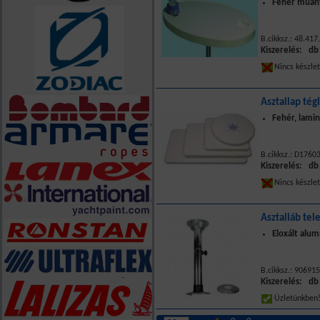
Fehér műany
B.cikksz.: 48.417
Kiszerelés: db
Nincs készle
Asztallap té
Fehér, lamin
B.cikksz.: D1760
Kiszerelés: db
Nincs készle
Asztalláb tel
Eloxált alum
B.cikksz.: 90691
Kiszerelés: db
Üzletünkbe