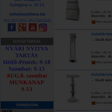
Gyöngysor u. 10-12.
B.cikksz.: 48.743
Kiszerelés: db
061/367-4905
,
061/436-0339
Nincs készle
_
_
_
Asztalláb tel
Eloxált alum
NYITVA TARTÁS
B.cikksz.: 48.730
Kiszerelés: db
Nincs készle
Asztalláb tel
Eloxált alum
B.cikksz.: 48.720
Kiszerelés: db
Nincs készle
TERMÉKEINK
HAJÓK