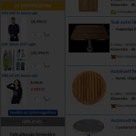
B.cikksz.: 71.202
Kiszerelés: db
ÚJ BEÉRKEZÉSEK
Üzletünkbe
Póló férfi XL hosszú ujjú
18.990 Ft
Teak asztal lá
magassága 6
SUP 320cm 10'6" Light
B.cikksz.: 369093
Kiszerelés: db
145.990 Ft
Nincs készle
Asztalszett fi
Póló női 2XL hosszu ujjú
Kerek, világ
8.790 Ft
4.990 Ft
B.cikksz.: 369095
Kiszerelés: db
Nincs készle
Asztalszett fi
HÍRLEVÉL
2 pohártartó
Feliratkozás hírlevélre