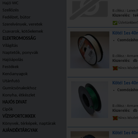
Hajó WC
Szellőzés
B.cikksz.: Lanex
Kiszerelés: te
Fedélzet, bútor
Üzletünkbe
Szerelvények, veretek
Csavarok, kötőelemek
Kötél 1es 40
ELEKTROMOSSÁG
Csomózáshoz
Világítás
Naptetők, ponyvák
B.cikksz.: Armar
Hajóápolás
Kiszerelés: db
Festékek
Nincs készle
Kenőanyagok
Utánfutó
Kötél 1es 40
Gumicsónakokhoz
Csomózáshoz
Konyha, étkészlet
HAJÓS DIVAT
B.cikksz.: Armar
Cipők
Kiszerelés: db
VÍZISPORTCIKKEK
Nincs készle
Könyvek, térképek, naptárak
AJÁNDÉKTÁRGYAK
Kötél 1es 40