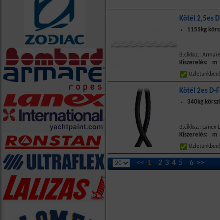
Kötél 2,5es 
1155kg körs
B.cikksz.: Armar
Kiszerelés: m
Üzletünkbe
Kötél 2es D-F
340kg körsz
B.cikksz.: Lanex
Kiszerelés: m
Üzletünkbe
<<
1
2
3
4
5
6
>>