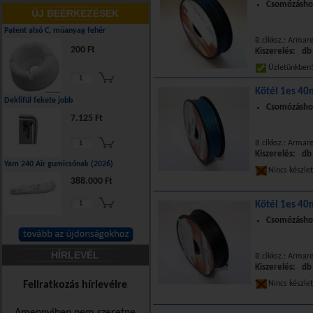
Csomózáshoz
ÚJ BEÉRKEZÉSEK
Patent alsó C, műanyag fehér
B.cikksz.: Armar
200 Ft
Kiszerelés: db
Üzletünkbe
Kötél 1es 40
Deklifül fekete jobb
Csomózáshoz
7.125 Ft
B.cikksz.: Armar
Kiszerelés: db
Yam 240 Air gumicsónak (2026)
Nincs készle
388.000 Ft
Kötél 1es 40
Csomózáshoz
HÍRLEVÉL
B.cikksz.: Armar
Kiszerelés: db
Feliratkozás hírlevélre
Nincs készle