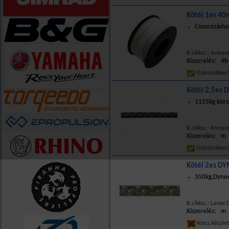
Kötél 1es 40m
Csomózáshoz
B.cikksz.: Armar
Kiszerelés: db
Üzletünkbe
Kötél 2,5es 
1155kg körs
B.cikksz.: Armar
Kiszerelés: m
Üzletünkbe
Kötél 2es DYN
350kg,Dyn
B.cikksz.: Lanex 
Kiszerelés: m
Nincs készle