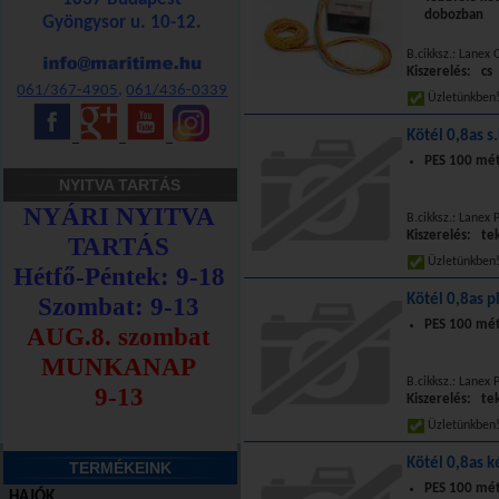
dobozban
Gyöngysor u. 10-12.
B.cikksz.: Lanex 
Kiszerelés: cs
061/367-4905
,
061/436-0339
Üzletünkbe
Kötél 0,8as s
_
_
_
PES 100 mét
NYITVA TARTÁS
B.cikksz.: Lanex
Kiszerelés: te
Üzletünkbe
Kötél 0,8as p
PES 100 mét
B.cikksz.: Lanex
Kiszerelés: te
Üzletünkbe
Kötél 0,8as k
TERMÉKEINK
PES 100 mét
HAJÓK