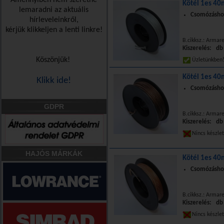
Amennyiben nem szeretne
Kötél 1es 40m
lemaradni az aktuális
Csomózáshoz
hírleveleinkről,
kérjük klikkeljen a lenti linkre!
B.cikksz.: Armar
Kiszerelés: db
Köszönjük!
Üzletünkbe
Kötél 1es 40
Klikk ide!
Csomózáshoz
GDPR
B.cikksz.: Armar
Kiszerelés: db
Nincs készle
HAJÓS MÁRKÁK
Kötél 1es 40
Csomózáshoz
B.cikksz.: Armar
Kiszerelés: db
Nincs készle