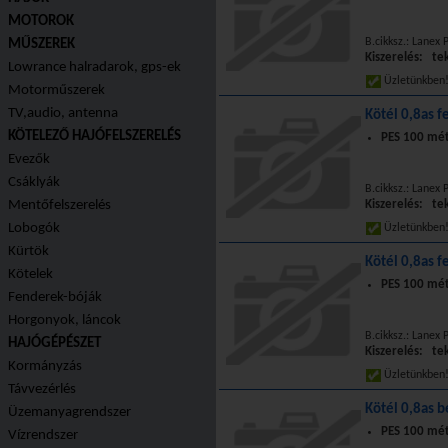
MOTOROK
B.cikksz.: Lanex
MŰSZEREK
Kiszerelés: te
Lowrance halradarok, gps-ek
Üzletünkbe
Motorműszerek
TV,audio, antenna
Kötél 0,8as f
KÖTELEZŐ HAJÓFELSZERELÉS
PES 100 mét
Evezők
Csáklyák
B.cikksz.: Lanex
Mentőfelszerelés
Kiszerelés: te
Lobogók
Üzletünkbe
Kürtök
Kötél 0,8as f
Kötelek
PES 100 mét
Fenderek-bóják
Horgonyok, láncok
B.cikksz.: Lanex
HAJÓGÉPÉSZET
Kiszerelés: te
Kormányzás
Üzletünkbe
Távvezérlés
Kötél 0,8as b
Üzemanyagrendszer
PES 100 mét
Vízrendszer