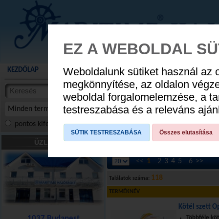
EZ A WEBOLDAL SÜ
Weboldalunk sütiket használ az 
KEZDŐLAP
AKCIÓS TERMÉKEK
WEBÁRUHÁZ
HÍREK
KATALÓG
AUGUSZTUS 8
megkönnyítése, az oldalon végz
termékekben
weboldal forgalomelemzése, a ta
NYIT
cikkekben
testreszabása és a releváns ajá
Minden termék
pontos kifejezés
összes szóra
szóra, szótöredék
SÜTIK TESTRESZABÁSA
Összes elutasítása
Kötelek
»
Általálos kötél
»
0,5-3 mm
ÜZLETÜNK
<<
1
2
3
4
5
6
>>
118
Találatok száma:
TERMÉKNÉV
Kötél szett O
1037 Budapest
Többféle köt