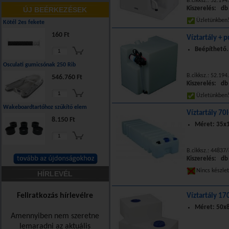
B.cikksz.: 52.194
Kiszerelés: db
ÚJ BEÉRKEZÉSEK
Üzletünkbe
Kötél 2es fekete
160 Ft
Víztartály + 
Beépíthető
Osculati gumicsónak 250 Rib
B.cikksz.: 52.194
546.760 Ft
Kiszerelés: db
Üzletünkbe
Wakeboardtartóhoz szűkítő elem
Víztartály 70
8.150 Ft
Méret: 35x1
B.cikksz.: 44837
Kiszerelés: db
Nincs készle
HÍRLEVÉL
Feliratkozás hírlevélre
Víztartály 17
Méret: 50x8
Amennyiben nem szeretne
lemaradni az aktuális