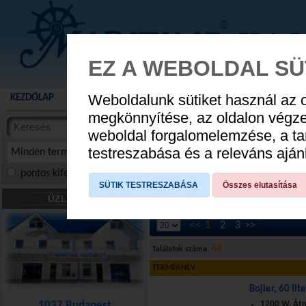
EZ A WEBOLDAL SÜ
Weboldalunk sütiket használ az 
KEZDŐLAP
AKCIÓS TERMÉKEK
WEBÁRUHÁZ
HÍREK
KATALÓG
AUGUSZTUS 8
megkönnyítése, az oldalon végz
termékekben
weboldal forgalomelemzése, a ta
NYIT
cikkekben
testreszabása és a releváns ajá
Minden termék
pontos kifejezés
összes szóra
szóra, szótöredék
SÜTIK TESTRESZABÁSA
Összes elutasítása
Vízrendszer
»
Víztartály
ÜZLETÜNK
<<
1
2
3
>>
44
Találatok száma:
TERMÉKNÉV
Bojler, 60 li
1037 Budapest
1200 W. Át