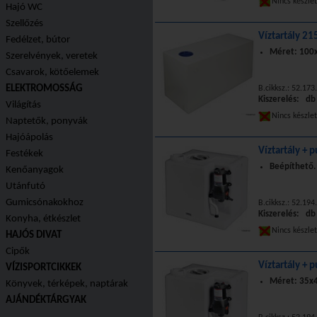
Nincs készle
Hajó WC
Szellőzés
Víztartály 21
Fedélzet, bútor
Méret: 100x
Szerelvények, veretek
Csavarok, kötőelemek
ELEKTROMOSSÁG
B.cikksz.: 52.173
Kiszerelés: db
Világítás
Nincs készle
Naptetők, ponyvák
Hajóápolás
Víztartály + 
Festékek
Beépíthető
Kenőanyagok
Utánfutó
Gumicsónakokhoz
B.cikksz.: 52.194
Kiszerelés: db
Konyha, étkészlet
Nincs készle
HAJÓS DIVAT
Cipők
Víztartály + 
VÍZISPORTCIKKEK
Méret: 35x4
Könyvek, térképek, naptárak
AJÁNDÉKTÁRGYAK