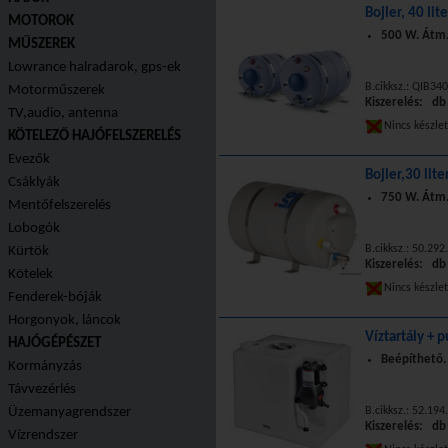
Bojler, 40 li
MOTOROK
500 W. Átm
MŰSZEREK
Lowrance halradarok, gps-ek
B.cikksz.: QIB34
Motorműszerek
Kiszerelés: db
TV,audio, antenna
Nincs készle
KÖTELEZŐ HAJÓFELSZERELÉS
Evezők
Bojler,30 li
Csáklyák
750 W. Átm
Mentőfelszerelés
Lobogók
B.cikksz.: 50.292
Kürtök
Kiszerelés: db
Kötelek
Nincs készle
Fenderek-bóják
Horgonyok, láncok
Víztartály + 
HAJÓGÉPÉSZET
Beépíthető
Kormányzás
Távvezérlés
Üzemanyagrendszer
B.cikksz.: 52.194
Kiszerelés: db
Vízrendszer