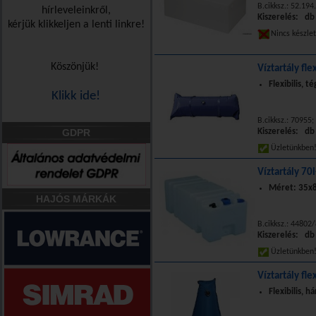
B.cikksz.: 52.194
hírleveleinkről,
Kiszerelés: db
kérjük klikkeljen a lenti linkre!
Nincs készle
Köszönjük!
Víztartály fle
Flexibilis, 
Klikk ide!
B.cikksz.: 70955;
GDPR
Kiszerelés: db
Üzletünkbe
Víztartály 70
Méret: 35x8
HAJÓS MÁRKÁK
B.cikksz.: 44802
Kiszerelés: db
Üzletünkbe
Víztartály fle
Flexibilis, 