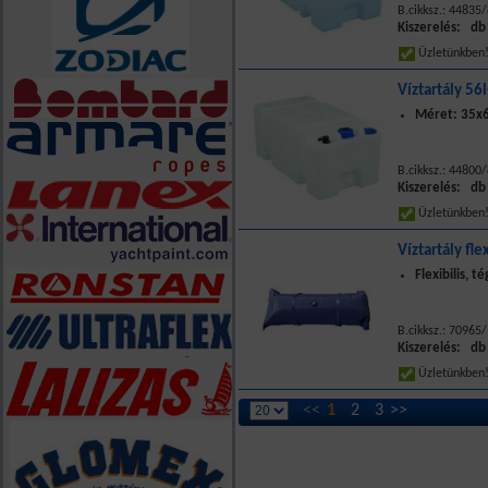
B.cikksz.: 44835
Kiszerelés: db
Üzletünkbe
Víztartály 56
Méret: 35x6
B.cikksz.: 44800
Kiszerelés: db
Üzletünkbe
Víztartály fle
Flexibilis, 
B.cikksz.: 70965
Kiszerelés: db
Üzletünkbe
<<
1
2
3
>>