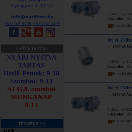
Gyöngysor u. 10-12.
B.cikksz.: QIB36
Kiszerelés: db
061/367-4905
,
061/436-0339
Nincs készle
_
_
_
Bojler, 25 li
1200 W. Át
NYITVA TARTÁS
B.cikksz.: QIBX2
Kiszerelés: db
Nincs készle
Bojler, 20 li
1200 W. Át
B.cikksz.: QIB32
Kiszerelés: db
Nincs készle
TERMÉKEINK
HAJÓK