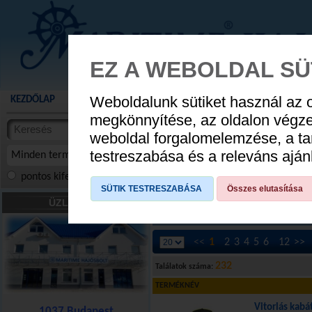
EZ A WEBOLDAL SÜ
Weboldalunk sütiket használ az 
KEZDŐLAP
AKCIÓS TERMÉKEK
WEBÁRUHÁZ
HÍREK
KATALÓG
AUGUSZTUS 8
megkönnyítése, az oldalon végz
termékekben
weboldal forgalomelemzése, a ta
NYIT
cikkekben
testreszabása és a releváns ajá
Minden termék
pontos kifejezés
összes szóra
szóra, szótöredék
SÜTIK TESTRESZABÁSA
Összes elutasítása
HAJÓS DIVAT
»
Női ruházat
»
Vitorlás 
ÜZLETÜNK
[Alsóruházat]
[Vitorlás kabát]
[Vitorlás 
<<
1
2
3
4
5
6
12
>>
232
Találatok száma:
TERMÉKNÉV
Vitorlás kabá
1037 Budapest