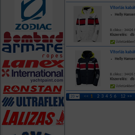
Vitorlás kabá
Helly Hansen
B.cikksz.: 34426
Kiszerelés: db
Üzletünkbe
Vitorlás kabá
Helly Hansen
B.cikksz.: 34426
Kiszerelés: db
Üzletünkbe
<<
1
2
3
4
5
6
12
>>