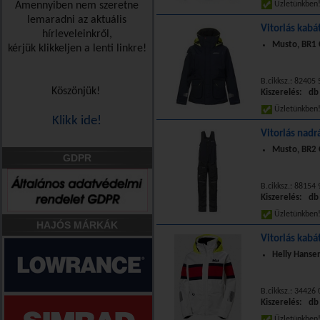
Amennyiben nem szeretne
Üzletünkbe
lemaradni az aktuális
Vitorlás kabá
hírleveleinkről,
Musto, BR1 C
kérjük klikkeljen a lenti linkre!
B.cikksz.: 82405
Köszönjük!
Kiszerelés: db
Üzletünkbe
Klikk ide!
Vitorlás nad
Musto, BR2 O
GDPR
B.cikksz.: 88154 
Kiszerelés: db
Üzletünkbe
HAJÓS MÁRKÁK
Vitorlás kabá
Helly Hansen
B.cikksz.: 34426
Kiszerelés: db
Üzletünkbe