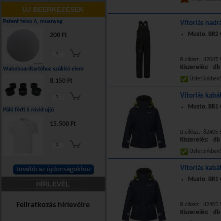
ÚJ BEÉRKEZÉSEK
Patent felső A, műanyag
Vitorlás nadr
Musto, BR2 
200 Ft
B.cikksz.: 82087
Kiszerelés: db
Wakeboardtartóhoz szűkítő elem
Üzletünkbe
8.150 Ft
Vitorlás kabá
Musto, BR1 C
Póló férfi S rövid ujjú
15.500 Ft
B.cikksz.: 82405
Kiszerelés: db
Üzletünkbe
Vitorlás kabá
Musto, BR1 C
HÍRLEVÉL
Feliratkozás hírlevélre
B.cikksz.: 82405
Kiszerelés: db