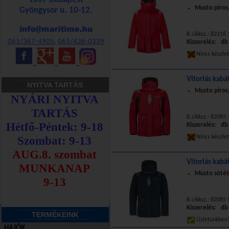
Musto piros,
Gyöngysor u. 10-12.
B.cikksz.: 8231
061/367-4905
,
061/436-0339
Kiszerelés: db
Nincs készle
_
_
_
Vitorlás kabá
NYITVA TARTÁS
Musto piros,
B.cikksz.: 8208
Kiszerelés: db
Nincs készle
Vitorlás kabá
Musto sötét
B.cikksz.: 8208
Kiszerelés: db
TERMÉKEINK
Üzletünkbe
HAJÓK