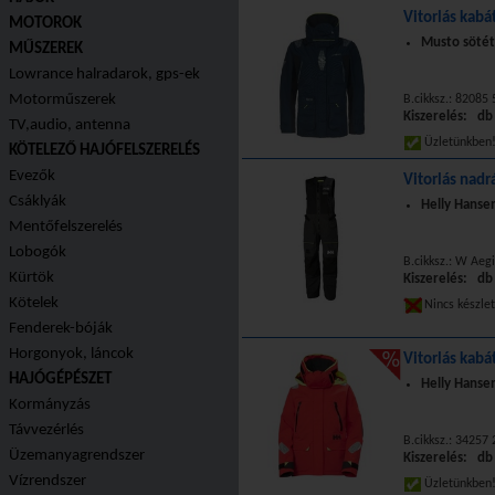
Vitorlás kabá
MOTOROK
Musto sötét
MŰSZEREK
Lowrance halradarok, gps-ek
Motorműszerek
B.cikksz.: 8208
Kiszerelés: db
TV,audio, antenna
Üzletünkbe
KÖTELEZŐ HAJÓFELSZERELÉS
Evezők
Vitorlás nadr
Csáklyák
Helly Hansen
Mentőfelszerelés
Lobogók
B.cikksz.: W Aeg
Kürtök
Kiszerelés: db
Kötelek
Nincs készle
Fenderek-bóják
Horgonyok, láncok
Vitorlás kabát
HAJÓGÉPÉSZET
Helly Hansen
Kormányzás
Távvezérlés
B.cikksz.: 34257
Üzemanyagrendszer
Kiszerelés: db
Vízrendszer
Üzletünkbe