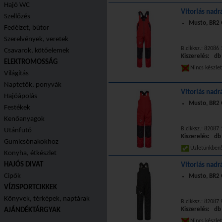
Hajó WC
Vitorlás nadrá
Szellőzés
Musto, BR2 
Fedélzet, bútor
Szerelvények, veretek
B.cikksz.: 82086 
Csavarok, kötőelemek
Kiszerelés: db
ELEKTROMOSSÁG
Nincs készle
Világítás
Naptetők, ponyvák
Vitorlás nadr
Hajóápolás
Musto, BR2 O
Festékek
Kenőanyagok
B.cikksz.: 82087
Utánfutó
Kiszerelés: db
Gumicsónakokhoz
Üzletünkbe
Konyha, étkészlet
HAJÓS DIVAT
Vitorlás nadr
Cipők
Musto, BR2 
VÍZISPORTCIKKEK
Könyvek, térképek, naptárak
B.cikksz.: 82087
Kiszerelés: db
AJÁNDÉKTÁRGYAK
Nincs készle