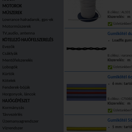
MOTOROK
B.cikksz.: AL101
MŰSZEREK
Kiszerelés: m
Lowrance halradarok, gps-ek
Üzletünkbe
Motorműszerek
TV,audio, antenna
Gumikötél du
KÖTELEZŐ HAJÓFELSZERELÉS
Loadfix gu
Evezők
Csáklyák
B.cikksz.: naran
Mentőfelszerelés
Kiszerelés: m
Lobogók
Üzletünkbe
Kürtök
Gumikötél 6o
Kötelek
6 mm: tartó
Fenderek-bóják
Horgonyok, láncok
B.cikksz.: C7506
HAJÓGÉPÉSZET
Kiszerelés: m
Kormányzás
Üzletünkbe
Távvezérlés
Gumikötél 5ö
Üzemanyagrendszer
5 mm: tartó
Vízrendszer