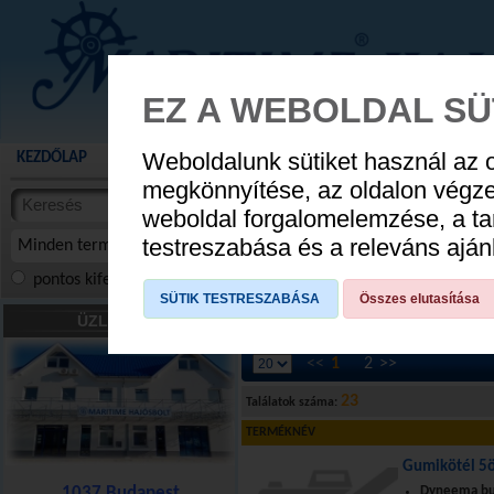
EZ A WEBOLDAL SÜ
Weboldalunk sütiket használ az 
KEZDŐLAP
AKCIÓS TERMÉKEK
WEBÁRUHÁZ
HÍREK
KATALÓG
AUGUSZTUS 8
megkönnyítése, az oldalon végz
termékekben
weboldal forgalomelemzése, a ta
NYIT
cikkekben
testreszabása és a releváns ajá
Minden termék
pontos kifejezés
összes szóra
szóra, szótöredék
SÜTIK TESTRESZABÁSA
Összes elutasítása
Kötelek
»
Gumikötél
»
Gumikötelek
ÜZLETÜNK
<<
1
2
>>
23
Találatok száma:
TERMÉKNÉV
Gumikötél 5ö
1037 Budapest
Dyneema bur