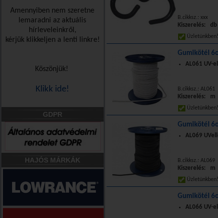
Amennyiben nem szeretne
B.cikksz.: xxx
lemaradni az aktuális
Kiszerelés: db
hírleveleinkről,
Üzletünkbe
kérjük klikkeljen a lenti linkre!
Gumikötél 6o
AL061 UV-el
Köszönjük!
Klikk ide!
B.cikksz.: AL061
Kiszerelés: m
Üzletünkbe
GDPR
Gumikötél 6o
AL069 UVell
HAJÓS MÁRKÁK
B.cikksz.: AL069
Kiszerelés: m
Üzletünkbe
Gumikötél 6o
AL066 UV-el