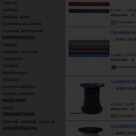
Hajó WC
Szellőzés
B.cikksz.: C7505
Kiszerelés: m
Fedélzet, bútor
Üzletünkbe
Szerelvények, veretek
Csavarok, kötőelemek
Gumikötél 6o
ELEKTROMOSSÁG
6 mm: tartó
Világítás
Naptetők, ponyvák
B.cikksz.: C7706
Hajóápolás
Kiszerelés: m
Festékek
Nincs készle
Kenőanyagok
Utánfutó
Gumikötél 8a
Gumicsónakokhoz
AL089 UV-el
Konyha, étkészlet
HAJÓS DIVAT
B.cikksz.: AL089
Cipők
Kiszerelés: m
VÍZISPORTCIKKEK
Üzletünkbe
Könyvek, térképek, naptárak
Gumikötél 8a
AJÁNDÉKTÁRGYAK
AL081 UV-el