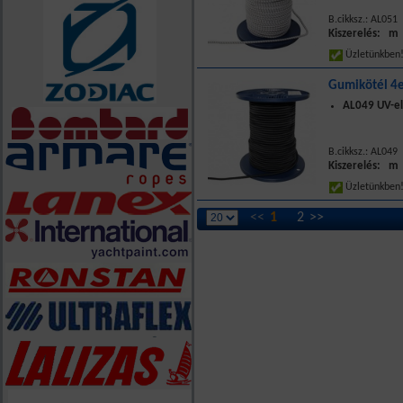
B.cikksz.: AL051
Kiszerelés: m
Üzletünkbe
Gumikötél 4e
AL049 UV-el
B.cikksz.: AL049
Kiszerelés: m
Üzletünkbe
<<
1
2
>>