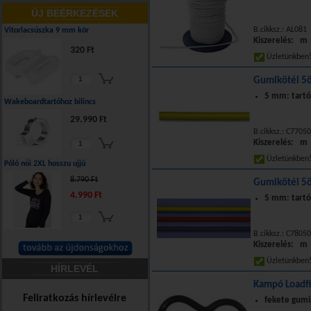
ÚJ BEÉRKEZÉSEK
B.cikksz.: AL081
Vitorlacsúszka 9 mm kör
Kiszerelés: m
320 Ft
Üzletünkbe
Gumikötél 5ö
5 mm: tartó
Wakeboardtartóhoz bilincs
29.990 Ft
B.cikksz.: C7705
Kiszerelés: m
Üzletünkbe
Póló női 2XL hosszu ujjú
8.790 Ft
Gumikötél 5ö
4.990 Ft
5 mm: tartó
B.cikksz.: C7805
Kiszerelés: m
Üzletünkbe
HÍRLEVÉL
Kampó Loadf
Feliratkozás hírlevélre
fekete gum