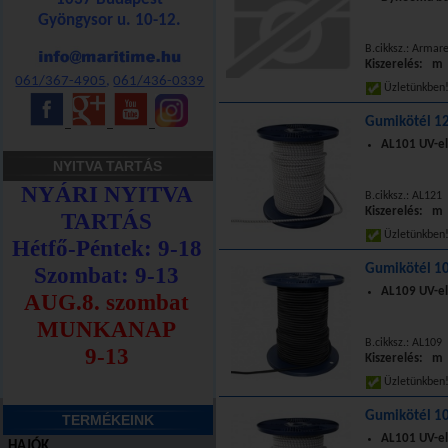
Gyöngysor u. 10-12.
B.cikksz.: Armar
Kiszerelés: m
061/367-4905
,
061/436-0339
Üzletünkbe
Gumikötél 12
_
_
_
AL101 UV-el
NYITVA TARTÁS
B.cikksz.: AL121
Kiszerelés: m
Üzletünkbe
Gumikötél 10
AL109 UV-el
B.cikksz.: AL109
Kiszerelés: m
Üzletünkbe
Gumikötél 10
TERMÉKEINK
AL101 UV-el
HAJÓK