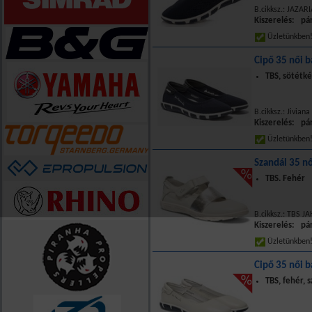
B.cikksz.: JAZAR
Kiszerelés: pá
Üzletünkbe
Cipő 35 női b
TBS, sötétkék
B.cikksz.: Jivian
Kiszerelés: pá
Üzletünkbe
Szandál 35 nő
TBS. Fehér
B.cikksz.: TBS J
Kiszerelés: pá
Üzletünkbe
Cipő 35 női b
TBS, fehér, 