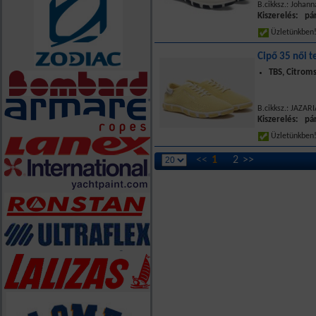
B.cikksz.: Johan
Kiszerelés: pá
Üzletünkbe
Cipő 35 női te
TBS, Citrom
B.cikksz.: JAZAR
Kiszerelés: pá
Üzletünkbe
<<
1
2
>>