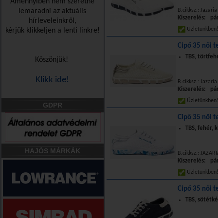
Amennyiben nem szeretne
lemaradni az aktuális
B.cikksz.: Jazari
Kiszerelés: pá
hírleveleinkről,
Üzletünkbe
kérjük klikkeljen a lenti linkre!
Cipő 35 női te
TBS, törtfeh
Köszönjük!
Klikk ide!
B.cikksz.: Jazari
Kiszerelés: pá
Üzletünkbe
GDPR
Cipő 35 női te
TBS, fehér, 
HAJÓS MÁRKÁK
B.cikksz.: JAZAR
Kiszerelés: pá
Üzletünkbe
Cipő 35 női te
TBS, sötétk