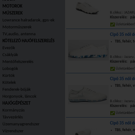
MOTOROK
B.cikksz.: JAZAR
MŰSZEREK
Kiszerelés: pá
Lowrance halradarok, gps-ek
Üzletünkbe
Motorműszerek
TV,audio, antenna
Cipő 35 női d
KÖTELEZŐ HAJÓFELSZERELÉS
TBS, fehér, 
Evezők
Csáklyák
B.cikksz.: Jazaru
Mentőfelszerelés
Kiszerelés: pá
Lobogók
Üzletünkbe
Kürtök
Cipő 35 női d
Kötelek
TBS, fehér, v
Fenderek-bóják
Horgonyok, láncok
B.cikksz.: Jazaru
HAJÓGÉPÉSZET
Kiszerelés: pá
Kormányzás
Üzletünkbe
Távvezérlés
Cipő 35 női d
Üzemanyagrendszer
TBS, fehér, 
Vízrendszer