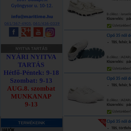
Gyöngysor u. 10-12.
B.cikksz.: Janael
Kiszerelés: pá
061/367-4905
,
061/436-0339
Üzletünkbe
Cipő 35 női d
_
_
_
TBS, fehér, k
NYITVA TARTÁS
B.cikksz.: JAZAR
Kiszerelés: pá
Üzletünkbe
Cipő 35 női d
TBS, fehér, 
B.cikksz.: JAZAR
Kiszerelés: pá
Üzletünkbe
Cipő 35 női d
TERMÉKEINK
TBS, törtfeh
HAJÓK