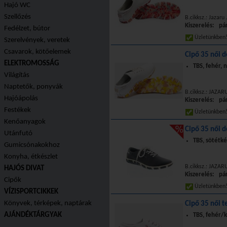
Hajó WC
Szellőzés
B.cikksz.: Jazaru 
Kiszerelés: pá
Fedélzet, bútor
Üzletünkbe
Szerelvények, veretek
Csavarok, kötőelemek
Cipő 35 női d
ELEKTROMOSSÁG
TBS, fehér, 
Világítás
Naptetők, ponyvák
B.cikksz.: JAZAR
Hajóápolás
Kiszerelés: pá
Festékek
Üzletünkbe
Kenőanyagok
Cipő 35 női d
Utánfutó
TBS, sötétk
Gumicsónakokhoz
Konyha, étkészlet
B.cikksz.: JAZAR
HAJÓS DIVAT
Kiszerelés: pá
Cipők
Üzletünkbe
VÍZISPORTCIKKEK
Könyvek, térképek, naptárak
Cipő 35 női te
AJÁNDÉKTÁRGYAK
TBS, fehér/k