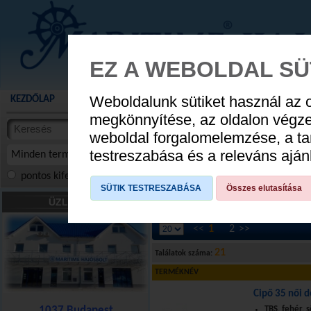
EZ A WEBOLDAL SÜ
Weboldalunk sütiket használ az 
KEZDŐLAP
AKCIÓS TERMÉKEK
WEBÁRUHÁZ
HÍREK
KATALÓG
AUGUSZTUS 8
megkönnyítése, az oldalon végz
termékekben
weboldal forgalomelemzése, a ta
NYIT
cikkekben
testreszabása és a releváns ajá
Minden termék
pontos kifejezés
összes szóra
szóra, szótöredék
SÜTIK TESTRESZABÁSA
Összes elutasítása
Cipők
»
Hajós cipők
»
Női cipők
»
35-ös
ÜZLETÜNK
<<
1
2
>>
21
Találatok száma:
TERMÉKNÉV
Cipő 35 női d
1037 Budapest
TBS, fehér, 