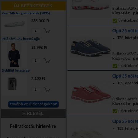
ÚJ BEÉRKEZÉSEK
B.cikksz.: JAZARI
Kiszerelés: pá
Yam 240 Air gumicsónak (2026)
388.000 Ft
Üzletünkbe
Cipő 35 női te
TBS, középk
Póló férfi 3XL hosszú ujjú
18.990 Ft
B.cikksz.: JAZAR
Kiszerelés: pá
Üzletünkbe
Deklifül fekete bal
Cipő 35 női te
7.100 Ft
TBS, eper sz
B.cikksz.: Jazari
Kiszerelés: pá
Üzletünkbe
HÍRLEVÉL
Cipő 35 női te
Feliratkozás hírlevélre
TBS, fehér, 