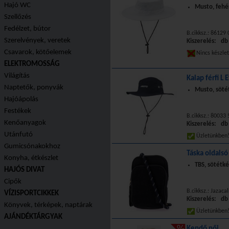
Hajó WC
Musto, fehér
Szellőzés
Fedélzet, bútor
B.cikksz.: 86129
Szerelvények, veretek
Kiszerelés: db
Csavarok, kötőelemek
Nincs készle
ELEKTROMOSSÁG
Világítás
Kalap férfi L
Naptetők, ponyvák
Musto, sötét
Hajóápolás
Festékek
B.cikksz.: 80033
Kenőanyagok
Kiszerelés: db
Utánfutó
Üzletünkbe
Gumicsónakokhoz
Táska oldalsó
Konyha, étkészlet
TBS, sötétk
HAJÓS DIVAT
Cipők
B.cikksz.: Jazaca
VÍZISPORTCIKKEK
Kiszerelés: db
Könyvek, térképek, naptárak
Üzletünkbe
AJÁNDÉKTÁRGYAK
Kendő női