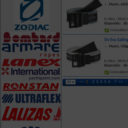
Musto, söté
B.cikksz.: 86045
Kiszerelés: db
Üzletünkbe
Öv Evo Sailin
Musto, Vilá
B.cikksz.: 86045
Kiszerelés: db
Üzletünkbe
<<
1
2
3
4
5
6
7
>>