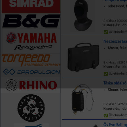
Neoprén kapu
Jobe Hood, 
B.cikksz.: 30002
Kiszerelés: db
Üzletünkbe
Neszeszer Es
Musto, feke
B.cikksz.: 82296
Kiszerelés: db
Üzletünkbe
Táska oldalsó
Chums, feke
B.cikksz.: 54266
Kiszerelés: db
Üzletünkbe
Öv Evo Sailin