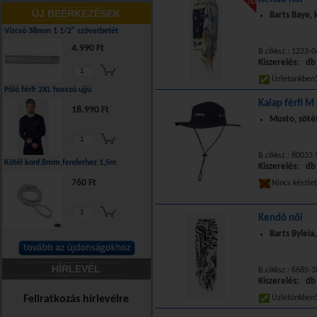
ÚJ BEÉRKEZÉSEK
Barts Baye,
Vízcső 38mm 1 1/2" szövetbetét
4.990 Ft
B.cikksz.: 1223-0
Kiszerelés: db
Üzletünkbe
Póló férfi 2XL hosszú ujjú
Kalap férfi M
18.990 Ft
Musto, sötét
B.cikksz.: 80033
Kötél konf.8mm,fenderhez 1,5m
Kiszerelés: db
760 Ft
Nincs készle
Kendő női
Barts Byleia
HÍRLEVÉL
B.cikksz.: 6685-3
Kiszerelés: db
Feliratkozás hírlevélre
Üzletünkbe