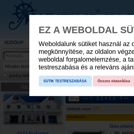
EZ A WEBOLDAL SÜ
Weboldalunk sütiket használ az 
KEZDŐLAP
AKCIÓS TERMÉKEK
WEBÁRUHÁZ
HÍREK
KATALÓG
AUGUSZTUS 8
megkönnyítése, az oldalon végz
termékekben
weboldal forgalomelemzése, a ta
NYIT
cikkekben
testreszabása és a releváns ajá
Minden termék
pontos kifejezés
összes szóra
szóra, szótöredék
SÜTIK TESTRESZABÁSA
Összes elutasítása
HAJÓS DIVAT
»
Divat kiegészítők
ÜZLETÜNK
<<
1
2
3
4
5
6
7
>>
122
Találatok száma:
TERMÉKNÉV
Táska oldalsó
1037 Budapest
TBS, sötétk