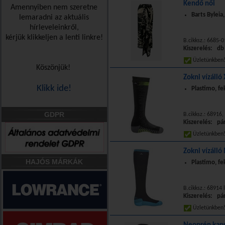
Kendő női
Amennyiben nem szeretne
Barts Byleia
lemaradni az aktuális
hírleveleinkről,
kérjük klikkeljen a lenti linkre!
B.cikksz.: 6685-0
Kiszerelés: db
Üzletünkbe
Köszönjük!
Zokni vízálló
Klikk ide!
Plastimo, fe
GDPR
B.cikksz.: 68916,
Kiszerelés: pá
Üzletünkbe
Zokni vízálló
HAJÓS MÁRKÁK
Plastimo, fe
B.cikksz.: 68914
Kiszerelés: pá
Üzletünkbe