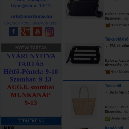
Gyöngysor u. 10-12.
B.cikksz.: Jazap
Kiszerelés: db
061/367-4905
,
061/436-0339
Nincs készle
_
_
_
Táska oldalsó
TBS, sötétké
NYITVA TARTÁS
B.cikksz.: Jazap
Kiszerelés: db
Nincs készle
Táska női
Barts Mahli 
B.cikksz.: 5193-1
Kiszerelés: db
Üzletünkbe
TERMÉKEINK
HAJÓK
Kendő női