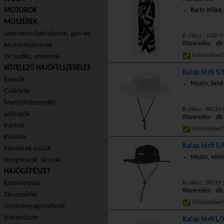
MOTOROK
Barts Wilek,
MŰSZEREK
Lowrance halradarok, gps-ek
B.cikksz.: 5220-0
Kiszerelés: db
Motorműszerek
Üzletünkbe
TV,audio, antenna
KÖTELEZŐ HAJÓFELSZERELÉS
Kalap férfi S
Evezők
Musto, fehér
Csáklyák
Mentőfelszerelés
B.cikksz.: 86129
Lobogók
Kiszerelés: db
Kürtök
Üzletünkbe
Kötelek
Kalap férfi S
Fenderek-bóják
Musto, sötét
Horgonyok, láncok
HAJÓGÉPÉSZET
Kormányzás
B.cikksz.: 86129
Kiszerelés: db
Távvezérlés
Üzletünkbe
Üzemanyagrendszer
Vízrendszer
Kalap férfi L/