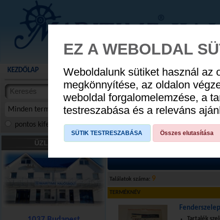
EZ A WEBOLDAL SÜ
Weboldalunk sütiket használ az 
KEZDŐLAP
AKCIÓS TERMÉKEK
WEBÁRUHÁZ
HÍREK
KATALÓG
AUGUSZTUS 8
megkönnyítése, az oldalon végz
termékekben
weboldal forgalomelemzése, a ta
NYIT
cikkekben
testreszabása és a releváns ajá
Minden termék
pontos kifejezés
összes szóra
szóra, szótöredék
SÜTIK TESTRESZABÁSA
Összes elutasítása
Fenderek-bóják
»
Fenderpumpa, szele
ÜZLETÜNK
9
Találatok száma:
TERMÉKNÉV
Fenderszele
1037 Budapest
Tartalék sze