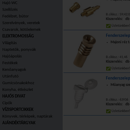
Hajó WC
Szellőzés
B.cikksz.: 59;42
Fedélzet, bútor
Kiszerelés: db
Szerelvények, veretek
Üzletünkbe
Csavarok, kötőelemek
Fenderszele
ELEKTROMOSSÁG
Majoni réz t
Világítás
Naptetők, ponyvák
Hajóápolás
B.cikksz.: 41,46
Kiszerelés: db
Festékek
Üzletünkbe
Kenőanyagok
Utánfutó
Fenderszelep
Gumicsónakokhoz
Műanyag sze
Konyha, étkészlet
HAJÓS DIVAT
B.cikksz.: 63936
Cipők
Kiszerelés: db
VÍZISPORTCIKKEK
Üzletünkbe
Könyvek, térképek, naptárak
AJÁNDÉKTÁRGYAK