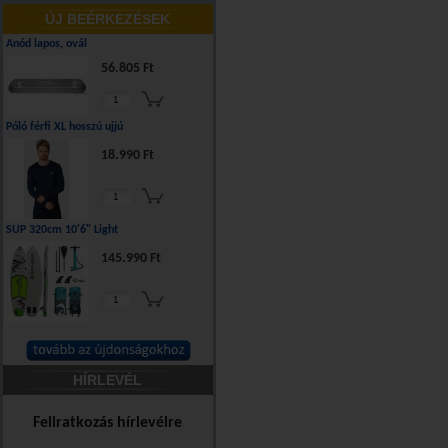
ÚJ BEÉRKEZÉSEK
Anód lapos, ovál
56.805 Ft
Póló férfi XL hosszú ujjú
18.990 Ft
SUP 320cm 10'6" Light
145.990 Ft
HÍRLEVÉL
Feliratkozás hírlevélre