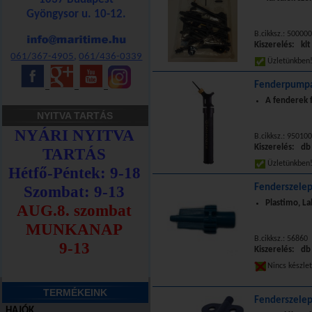
Gyöngysor u. 10-12.
B.cikksz.: 50000
Kiszerelés: klt
061/367-4905
,
061/436-0339
Üzletünkbe
Fenderpumpa
_
_
_
A fenderek f
NYITVA TARTÁS
B.cikksz.: 95010
Kiszerelés: db
Üzletünkbe
Fenderszelep
Plastimo, Lal
B.cikksz.: 56860
Kiszerelés: db
Nincs készle
TERMÉKEINK
Fenderszele
HAJÓK