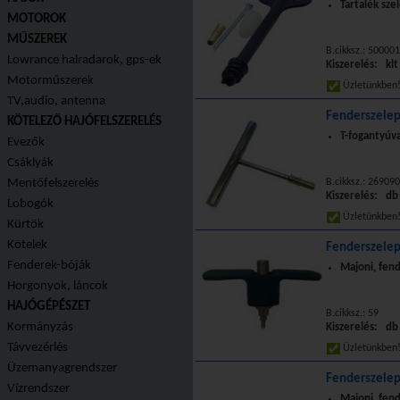
Tartalék sze
MOTOROK
MŰSZEREK
B.cikksz.: 50000
Lowrance halradarok, gps-ek
Kiszerelés: klt
Motorműszerek
Üzletünkbe
TV,audio, antenna
Fenderszelep
KÖTELEZŐ HAJÓFELSZERELÉS
T-fogantyúva
Evezők
Csáklyák
Mentőfelszerelés
B.cikksz.: 269090
Kiszerelés: db
Lobogók
Üzletünkbe
Kürtök
Kötelek
Fenderszelep
Fenderek-bóják
Majoni, fend
Horgonyok, láncok
HAJÓGÉPÉSZET
B.cikksz.: 59
Kormányzás
Kiszerelés: db
Távvezérlés
Üzletünkbe
Üzemanyagrendszer
Fenderszelep
Vízrendszer
Majoni, fend