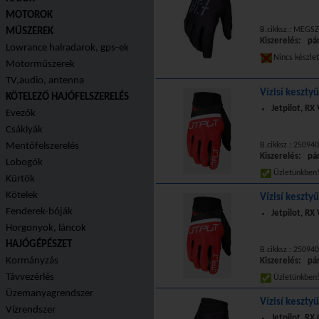
MOTOROK
B.cikksz.: MEGS
MŰSZEREK
Kiszerelés: pá
Lowrance halradarok, gps-ek
Nincs készle
Motorműszerek
TV,audio, antenna
Vízisí kesztyű
KÖTELEZŐ HAJÓFELSZERELÉS
Jetpilot, RX 
Evezők
Csáklyák
Mentőfelszerelés
B.cikksz.: 25094
Kiszerelés: pá
Lobogók
Üzletünkbe
Kürtök
Kötelek
Vízisí keszty
Fenderek-bóják
Jetpilot, RX 
Horgonyok, láncok
HAJÓGÉPÉSZET
B.cikksz.: 25094
Kormányzás
Kiszerelés: pá
Távvezérlés
Üzletünkbe
Üzemanyagrendszer
Vízisí keszty
Vízrendszer
Jetpilot, RX