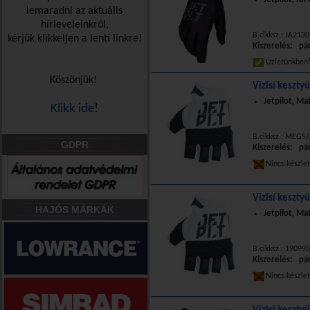
lemaradni az aktuális
hírleveleinkről,
B.cikksz.: JA213
kérjük klikkeljen a lenti linkre!
Kiszerelés: pá
Üzletünkbe
Köszönjük!
Vízisí keszty
Jetpilot, Ma
Klikk ide!
B.cikksz.: MEGS
GDPR
Kiszerelés: pá
Nincs készle
Vízisí kesztyű
HAJÓS MÁRKÁK
Jetpilot, Ma
B.cikksz.: 19099
Kiszerelés: pá
Nincs készle