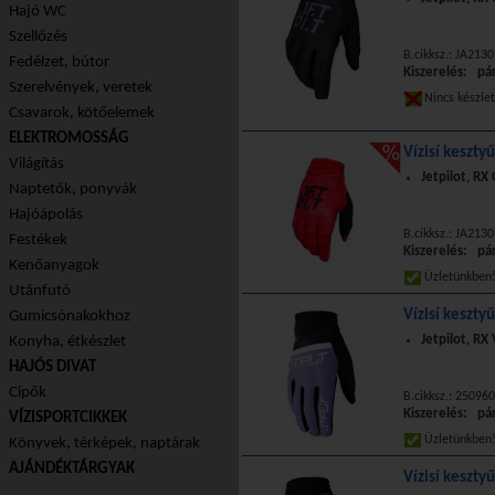
Hajó WC
Szellőzés
B.cikksz.: JA213
Fedélzet, bútor
Kiszerelés: pá
Szerelvények, veretek
Nincs készle
Csavarok, kötőelemek
ELEKTROMOSSÁG
Vízisí keszty
Világítás
Jetpilot, RX
Naptetők, ponyvák
Hajóápolás
B.cikksz.: JA213
Festékek
Kiszerelés: pá
Kenőanyagok
Üzletünkbe
Utánfutó
Vízisí kesztyű
Gumicsónakokhoz
Jetpilot, RX 
Konyha, étkészlet
HAJÓS DIVAT
Cipők
B.cikksz.: 25096
Kiszerelés: pá
VÍZISPORTCIKKEK
Üzletünkbe
Könyvek, térképek, naptárak
AJÁNDÉKTÁRGYAK
Vízisí kesztyű