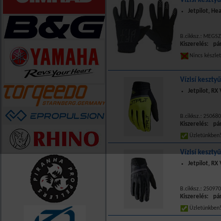
Vízisí keszty
Jetpilot, He
B.cikksz.: MEGS
Kiszerelés: pá
Nincs készle
Vízisí keszty
Jetpilot, RX 
B.cikksz.: 25068
Kiszerelés: pá
Üzletünkbe
Vízisí keszty
Jetpilot, RX 
B.cikksz.: 25097
Kiszerelés: pá
Üzletünkbe