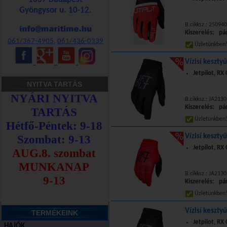
Gyöngysor u. 10-12.
B.cikksz.: 25094
Kiszerelés: pá
061/367-4905
,
061/436-0339
Üzletünkbe
Vízisí keszty
_
_
_
Jetpilot, RX
NYITVA TARTÁS
B.cikksz.: JA213
Kiszerelés: pá
Üzletünkbe
Vízisí keszty
Jetpilot, RX
B.cikksz.: JA213
Kiszerelés: pá
Üzletünkbe
Vízisí kesztyű
TERMÉKEINK
Jetpilot, RX
HAJÓK