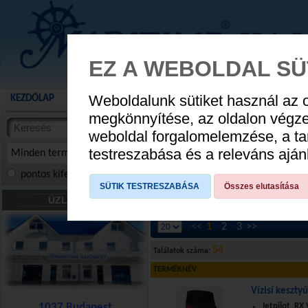
EZ A WEBOLDAL SÜ
Weboldalunk sütiket használ az 
KEZDŐLAP
AKCIÓS TERMÉKEK
WEBÁRUHÁZ
HÍREK
KATALÓG
AUGUSZTUS 8
megkönnyítése, az oldalon végz
termékekben
weboldal forgalomelemzése, a ta
NYIT
cikkekben
testreszabása és a releváns ajá
Minden termék
pontos kifejezés
összes szóra
szóra, szótöredék
SÜTIK TESTRESZABÁSA
Összes elutasítása
HAJÓS DIVAT
»
Kesztyű
»
vízisíkesztyű, 
ÜZLETÜNK
<<
1
2
3
>>
54
Találatok száma:
TERMÉKNÉV
Vízisí keszty
1037 Budapest
Jetpilot, RX 