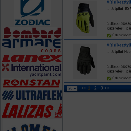
Vízisí keszty
Jetpilot, RX 
B.cikksz.: 25068
Kiszerelés: pá
Üzletünkbe
Vízisí keszty
Jetpilot Hea
B.cikksz.: 26073
Kiszerelés: pá
Üzletünkbe
<<
1
2
3
>>