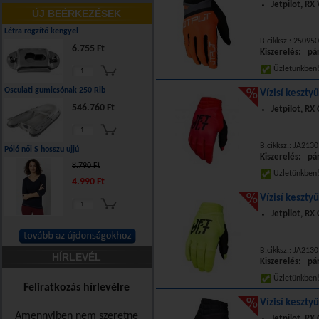
Jetpilot, RX
ÚJ BEÉRKEZÉSEK
Létra rögzítő kengyel
B.cikksz.: 25095
6.755 Ft
Kiszerelés: pá
Üzletünkbe
Osculati gumicsónak 250 Rib
Vízisí keszty
546.760 Ft
Jetpilot, RX
B.cikksz.: JA213
Póló női S hosszu ujjú
Kiszerelés: pá
8.790 Ft
Üzletünkbe
4.990 Ft
Vízisí keszty
Jetpilot, RX
B.cikksz.: JA213
HÍRLEVÉL
Kiszerelés: pá
Üzletünkbe
Feliratkozás hírlevélre
Vízisí keszty
Amennyiben nem szeretne
Jetpilot, RX