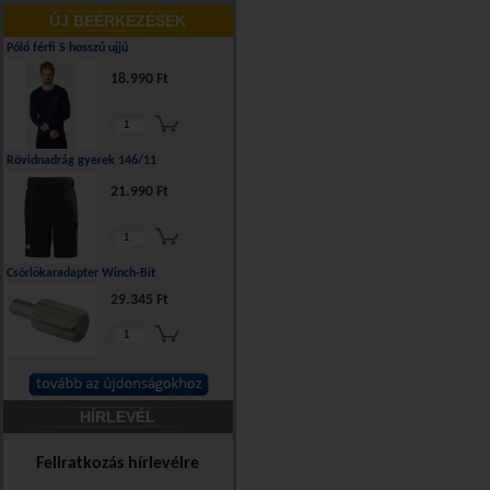
ÚJ BEÉRKEZÉSEK
Póló férfi S hosszú ujjú
18.990 Ft
Rövidnadrág gyerek 146/11
21.990 Ft
Csörlőkaradapter Winch-Bit
29.345 Ft
HÍRLEVÉL
Feliratkozás hírlevélre