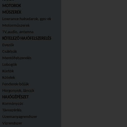
MOTOROK
MŰSZEREK
Lowrance halradarok, gps-ek
Motorműszerek
TV,audio, antenna
KÖTELEZŐ HAJÓFELSZERELÉS
Evezők
Csáklyák
Mentőfelszerelés
Lobogók
Kürtök
Kötelek
Fenderek-bóják
Horgonyok, láncok
HAJÓGÉPÉSZET
Kormányzás
Távvezérlés
Üzemanyagrendszer
Vízrendszer