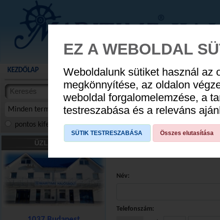
EZ A WEBOLDAL SÜ
Weboldalunk sütiket használ az 
KEZDŐLAP
AKCIÓS TERMÉKEK
WEBÁRUHÁZ
HÍREK
KATALÓG
AUGUSZTUS 8
megkönnyítése, az oldalon végz
termékekben
weboldal forgalomelemzése, a ta
NYIT
cikkekben
testreszabása és a releváns ajá
Minden termék
pontos kifejezés
összes szóra
szóra, szótöredék
SÜTIK TESTRESZABÁSA
Összes elutasítása
ÜZLETÜNK
El
Név:
Telefonszám:
1037 Budapest