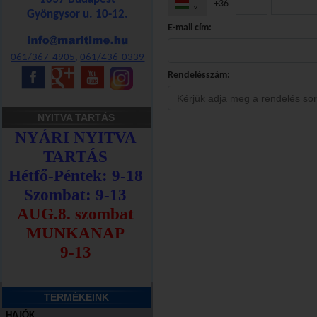
+36
^
Gyöngysor u. 10-12.
E-mail cím:
061/367-4905
,
061/436-0339
Rendelésszám:
_
_
_
NYITVA TARTÁS
TERMÉKEINK
HAJÓK