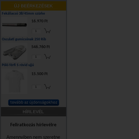
ÚJ BEÉRKEZÉSEK
Fekáliacső 38/45mm szürke
16.970 Ft
Osculati gumicsónak 250 Rib
546.760 Ft
Póló férfi S rövid ujjú
15.500 Ft
HÍRLEVÉL
Feliratkozás hírlevélre
Amennyiben nem szeretne