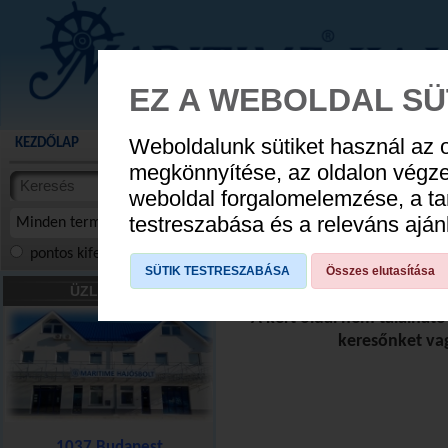
EZ A WEBOLDAL SÜ
Weboldalunk sütiket használ az 
KEZDŐLAP
AKCIÓS TERMÉKEK
WEBÁRUHÁZ
HÍREK
KATALÓG
AUGUSZTUS 8
megkönnyítése, az oldalon végz
termékekben
weboldal forgalomelemzése, a ta
NYIT
cikkekben
testreszabása és a releváns ajá
Minden termék
pontos kifejezés
összes szóra
szóra, szótöredék
SÜTIK TESTRESZABÁSA
Összes elutasítása
ÜZLETÜNK
A kért oldal nem találhat
keresőnket va
1037 Budapest