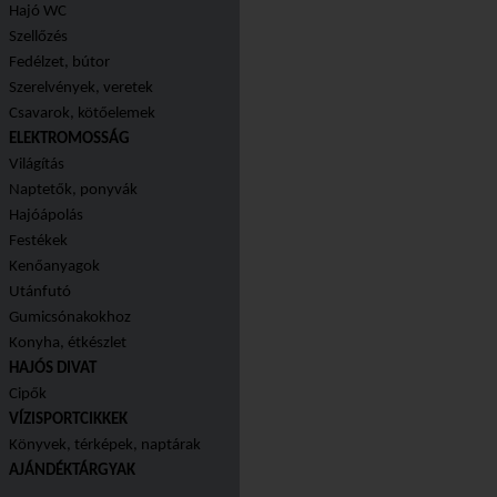
Hajó WC
Szellőzés
Fedélzet, bútor
Szerelvények, veretek
Csavarok, kötőelemek
ELEKTROMOSSÁG
Világítás
Naptetők, ponyvák
Hajóápolás
Festékek
Kenőanyagok
Utánfutó
Gumicsónakokhoz
Konyha, étkészlet
HAJÓS DIVAT
Cipők
VÍZISPORTCIKKEK
Könyvek, térképek, naptárak
AJÁNDÉKTÁRGYAK