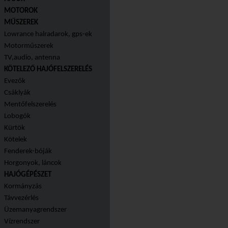
MOTOROK
MŰSZEREK
Lowrance halradarok, gps-ek
Motorműszerek
TV,audio, antenna
KÖTELEZŐ HAJÓFELSZERELÉS
Evezők
Csáklyák
Mentőfelszerelés
Lobogók
Kürtök
Kötelek
Fenderek-bóják
Horgonyok, láncok
HAJÓGÉPÉSZET
Kormányzás
Távvezérlés
Üzemanyagrendszer
Vízrendszer