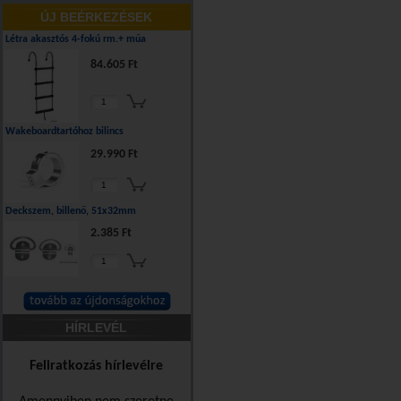
ÚJ BEÉRKEZÉSEK
Létra akasztós 4-fokú rm.+ műa
84.605 Ft
Wakeboardtartóhoz bilincs
29.990 Ft
Deckszem, billenő, 51x32mm
2.385 Ft
HÍRLEVÉL
Feliratkozás hírlevélre