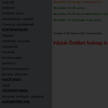
December 21. arany vasárnap 9-13
Hajó WC
December 24-28. zárva
Szellőzés
Fedélzet, bútor
December 29-30-án rövidített nyitva tart
Szerelvények, veretek
December 31-től január 4-ig: zárva
Csavarok, kötőelemek
ELEKTROMOSSÁG
Január 5-től nyitva téli rend szerint.
Világítás
Naptetők, ponyvák
Várjuk Önöket holnap is
Hajóápolás
Festékek
Kenőanyagok
Utánfutó
Gumicsónakokhoz
Konyha, étkészlet
HAJÓS DIVAT
Cipők
VÍZISPORTCIKKEK
Könyvek, térképek, naptárak
AJÁNDÉKTÁRGYAK