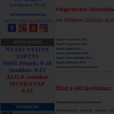
Gyöngysor u. 10-12.
Megérkeztek üzletünkb
Ide klikkelve láthatja az
061/367-4905
,
061/436-0339
_
_
_
Naptár Faszination 2015
NYITVA TARTÁS
Naptár Franco Pace 2015
Naptár Segeln 2015
Naptár Leuchttürme 2015
Naptár Carlo Borlenghi 2015
Naptár Lighthouse 2015
Naptár Leuchttürme Europa 2015
Ötlet a téli tároláshoz
Páramentesítő klt Ceresit Aero
TERMÉKEINK
Páramentesítő rendszer, magába szív
HAJÓK