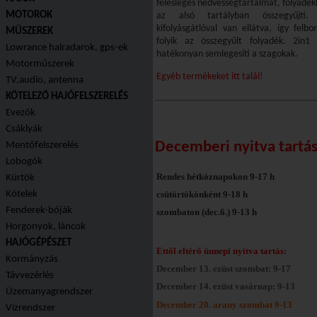
felesleges nedvességtartalmát, folyadékk
MOTOROK
az alsó tartályban összegyűjti.
kifolyásgátlóval van ellátva, így felb
MŰSZEREK
folyik az összegyűlt folyadék. 2in1 
Lowrance halradarok, gps-ek
hatékonyan semlegesíti a szagokak.
Motorműszerek
Egyéb termékeket itt talál!
TV,audio, antenna
KÖTELEZŐ HAJÓFELSZERELÉS
Evezők
Csáklyák
Decemberi nyitva tartá
Mentőfelszerelés
Lobogók
Rendes hétköznapokon
9-17 h
Kürtök
csütörtökönként 9-18 h
Kötelek
Fenderek-bóják
szombaton
(dec.6.) 9-13 h
Horgonyok, láncok
HAJÓGÉPÉSZET
Ettől eltérő ünnepi nyitva tartás:
Kormányzás
December 13. ezüst szombat: 9-17
Távvezérlés
December 14. ezüst vasárnap: 9-13
Üzemanyagrendszer
December 20. arany szombat 9-13
Vízrendszer