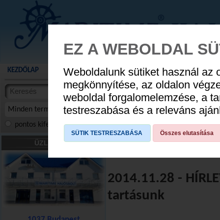
EZ A WEBOLDAL SÜ
Weboldalunk sütiket használ az 
KEZDŐLAP
AKCIÓS TERMÉKEK
WEBÁRUHÁZ
HÍREK
KATALÓG
AUGUSZTUS 8
megkönnyítése, az oldalon végz
termékekben
weboldal forgalomelemzése, a ta
NYIT
cikkekben
testreszabása és a releváns ajá
Minden termék
pontos kifejezés
összes szóra
szóra, szótöredék
SÜTIK TESTRESZABÁSA
Összes elutasítása
ÜZLETÜNK
14/11 - Megérkeztek 
2014.11.28 - HÍRLE
tartásunk
1037 Budapest