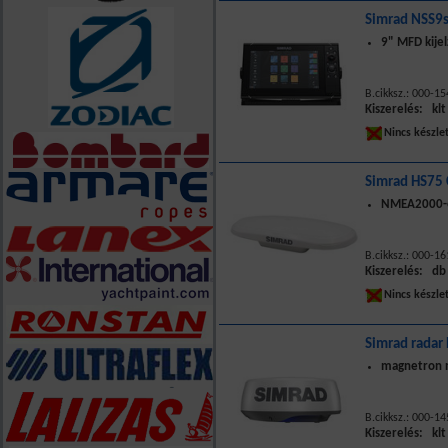
Simrad NSS9s
9" MFD kijel
B.cikksz.: 000-1
Kiszerelés: klt
Nincs készle
Simrad HS75
NMEA2000-es
B.cikksz.: 000-1
Kiszerelés: db
Nincs készle
Simrad radar
magnetron n
B.cikksz.: 000-1
Kiszerelés: klt