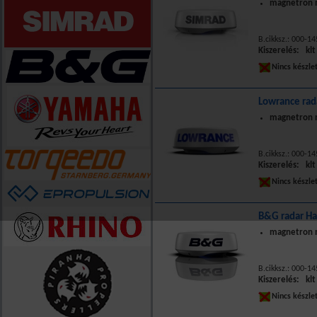
magnetron n
B.cikksz.: 000-1
Kiszerelés: klt
Nincs készle
Lowrance rad
magnetron n
B.cikksz.: 000-1
Kiszerelés: klt
Nincs készle
B&G radar H
magnetron n
B.cikksz.: 000-1
Kiszerelés: klt
Nincs készle