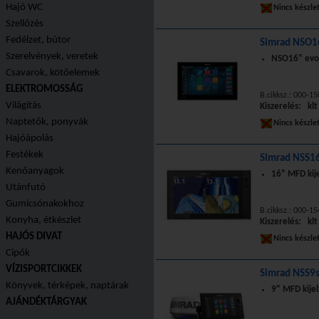
Hajó WC
Nincs készle
Szellőzés
Fedélzet, bútor
Simrad NSO16
Szerelvények, veretek
NSO16" evo3
Csavarok, kötőelemek
ELEKTROMOSSÁG
B.cikksz.: 000-1
Világítás
Kiszerelés: klt
Naptetők, ponyvák
Nincs készle
Hajóápolás
Festékek
Simrad NSS16
Kenőanyagok
16" MFD kij
Utánfutó
Gumicsónakokhoz
B.cikksz.: 000-1
Konyha, étkészlet
Kiszerelés: klt
HAJÓS DIVAT
Nincs készle
Cipők
VÍZISPORTCIKKEK
Simrad NSS9s
Könyvek, térképek, naptárak
9" MFD kijel
AJÁNDÉKTÁRGYAK