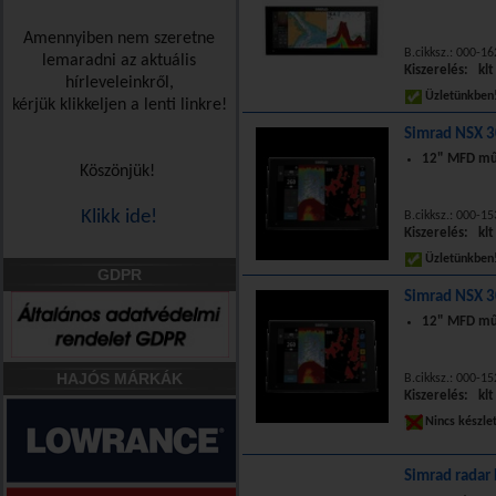
Amennyiben nem szeretne
B.cikksz.: 000-1
lemaradni az aktuális
Kiszerelés: klt
hírleveleinkről,
Üzletünkbe
kérjük klikkeljen a lenti linkre!
Simrad NSX 3
12" MFD mű
Köszönjük!
Klikk ide!
B.cikksz.: 000-1
Kiszerelés: klt
Üzletünkbe
GDPR
Simrad NSX 3
12" MFD mű
HAJÓS MÁRKÁK
B.cikksz.: 000-1
Kiszerelés: klt
Nincs készle
Simrad radar