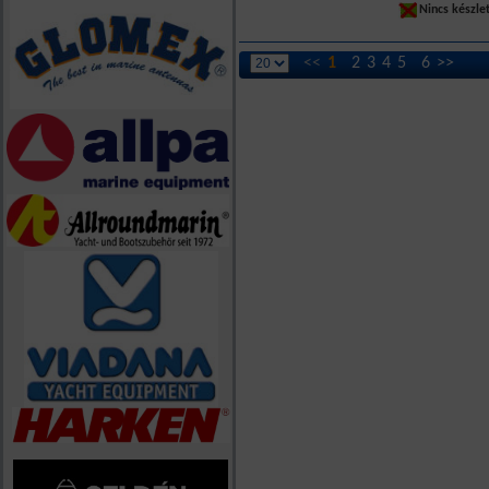
Nincs készle
<<
1
2
3
4
5
6
>>