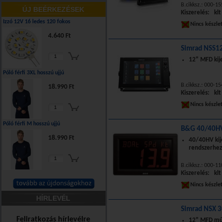
B.cikksz.: 000-1
ÚJ BEÉRKEZÉSEK
Kiszerelés: klt
Izzó 12V 16 ledes 120 fokos
Nincs készle
4.640 Ft
Simrad NSS12
12" MFD kij
Póló férfi 3XL hosszú ujjú
B.cikksz.: 000-1
18.990 Ft
Kiszerelés: klt
Nincs készle
Póló férfi M hosszú ujjú
B&G 40/40HV
18.990 Ft
40/40HV kij
rendszerhez
B.cikksz.: 000-1
Kiszerelés: klt
Nincs készle
HÍRLEVÉL
Simrad NSX 3
Feliratkozás hírlevélre
12" MFD mű