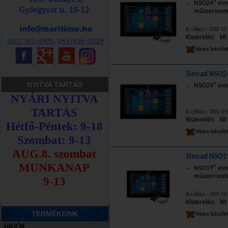
NSO24" evo3
Gyöngysor u. 10-12.
műszercsom
B.cikksz.: 000-1
Kiszerelés: klt
061/367-4905
,
061/436-0339
Nincs készle
_
_
_
Simrad NSO24
NYITVA TARTÁS
NSO24" evo3
B.cikksz.: 000-1
Kiszerelés: klt
Nincs készle
Simrad NSO1
NSO19" evo3
műszercsom
B.cikksz.: 000-1
Kiszerelés: klt
TERMÉKEINK
Nincs készle
HAJÓK