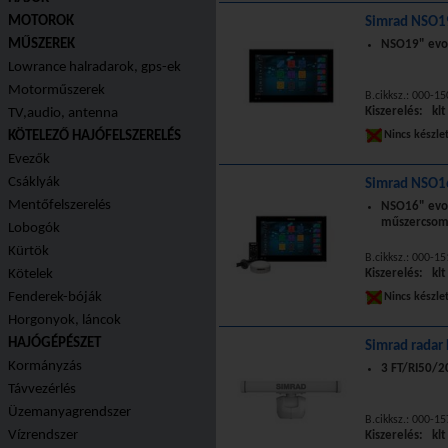
MOTOROK
Simrad NSO19
MŰSZEREK
NSO19" evo3
Lowrance halradarok, gps-ek
Motorműszerek
B.cikksz.: 000-1
Kiszerelés: klt
TV,audio, antenna
KÖTELEZŐ HAJÓFELSZERELÉS
Nincs készle
Evezők
Csáklyák
Simrad NSO1
Mentőfelszerelés
NSO16" evo3
műszercsom
Lobogók
Kürtök
B.cikksz.: 000-1
Kötelek
Kiszerelés: klt
Fenderek-bóják
Nincs készle
Horgonyok, láncok
HAJÓGÉPÉSZET
Simrad radar
Kormányzás
3 FT/RI50/2
Távvezérlés
Üzemanyagrendszer
B.cikksz.: 000-1
Vízrendszer
Kiszerelés: klt