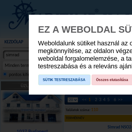
EZ A WEBOLDAL SÜ
Weboldalunk sütiket használ az 
KEZDŐLAP
AKCIÓS TERMÉKEK
WEBÁRUHÁZ
HÍREK
KATALÓG
AUGUSZTUS 8
megkönnyítése, az oldalon végz
termékekben
weboldal forgalomelemzése, a ta
NYIT
cikkekben
testreszabása és a releváns ajá
Minden termék
pontos kifejezés
összes szóra
szóra, szótöredék
SÜTIK TESTRESZABÁSA
Összes elutasítása
ÜZLETÜNK
Ön e
<<
1
2
3
4
5
6
>>
110
Találatok száma:
TERMÉKNÉV
Simrad NSO2
1037 Budapest