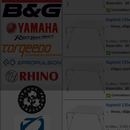
Kiszerelés: klt
Üzletünkbe
Naptető 150
Venus, világ
B.cikksz.: 50481 
Kiszerelés: klt
Üzletünkbe
Naptető 190
Világos szür
B.cikksz.: 50463 
Kiszerelés: klt
Üzletünkbe
Naptető 130
Venus, világ
B.cikksz.: 57321 