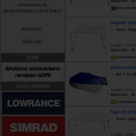
Kiszerelés: klt
hírleveleinkről,
Nincs készle
kérjük klikkeljen a lenti linkre!
Naptető 150
Köszönjük!
Venus, Világ
Klikk ide!
B.cikksz.: 75249 
Kiszerelés: klt
GDPR
Üzletünkbe
Ponyva csón
Size 7. UV-á
HAJÓS MÁRKÁK
B.cikksz.: 57352
Kiszerelés: db
Üzletünkbe
Naptető 210
Venus, világ
B.cikksz.: 50484