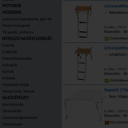
MOTOROK
Létra+plattf
MŰSZEREK
Teleszkópo
Lowrance halradarok, gps-ek
Motorműszerek
B.cikksz.: 99515
Kiszerelés: db
TV,audio, antenna
KÖTELEZŐ HAJÓFELSZERELÉS
Üzletünkbe
Evezők
Létra+plattfo
Csáklyák
Lehajtható
Mentőfelszerelés
Lobogók
B.cikksz.: 99514
Kürtök
Kiszerelés: db
Kötelek
Üzletünkbe
Fenderek-bóják
Naptető 170
Horgonyok, láncok
Zeus. Világo
HAJÓGÉPÉSZET
Kormányzás
Távvezérlés
B.cikksz.: 50501 
Kiszerelés: klt
Üzemanyagrendszer
Nincs készle
Vízrendszer