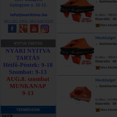
Konténerben
Gyöngysor u. 10-12.
B.cikksz.: 78830 L
Kiszerelés: klt
061/367-4905
,
061/436-0339
Nincs készle
_
_
_
Mentősziget 
NYITVA TARTÁS
Konténerben
B.cikksz.: 78840 L
Kiszerelés: klt
Nincs készle
Mentősziget 1
Konténerben
B.cikksz.: 501480 
Kiszerelés: klt
TERMÉKEINK
Nincs készle
HAJÓK