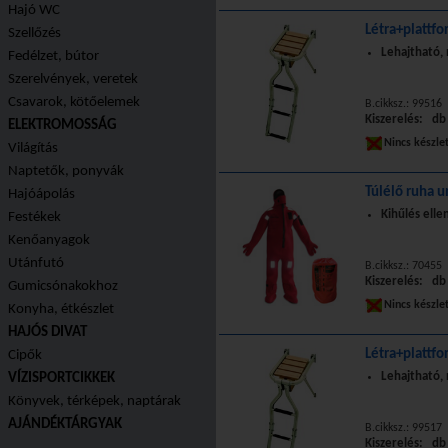
Hajó WC
Létra+plattfo
Szellőzés
Lehajtható,
Fedélzet, bútor
Szerelvények, veretek
Csavarok, kötőelemek
B.cikksz.: 99516
Kiszerelés: db
ELEKTROMOSSÁG
Nincs készle
Világítás
Naptetők, ponyvák
Túlélő ruha u
Hajóápolás
Kihűlés elle
Festékek
Kenőanyagok
Utánfutó
B.cikksz.: 70455
Kiszerelés: db
Gumicsónakokhoz
Nincs készle
Konyha, étkészlet
HAJÓS DIVAT
Létra+plattfo
Cipők
Lehajtható,
VÍZISPORTCIKKEK
Könyvek, térképek, naptárak
AJÁNDÉKTÁRGYAK
B.cikksz.: 99517
Kiszerelés: db