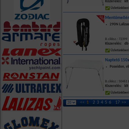
Kiszerelés: klt
Üzletünkbe
Mentőmellén
290N Laliza
B.cikksz.: 72399
Kiszerelés: db
Üzletünkbe
Naptető 150
Poseidon, vi
B.cikksz.: 50461 
Kiszerelés: klt
Üzletünkbe
<<
1
2
3
4
5
6
17
>>