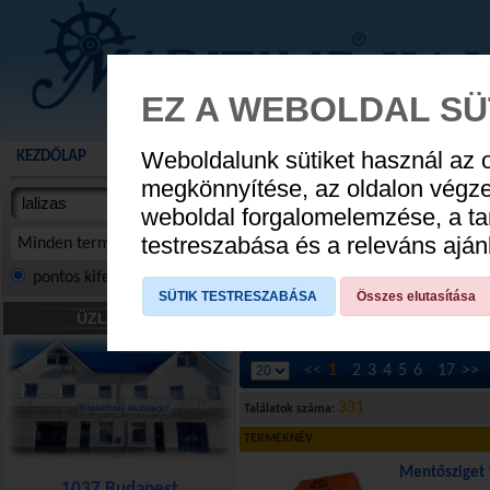
EZ A WEBOLDAL SÜ
Weboldalunk sütiket használ az 
KEZDŐLAP
AKCIÓS TERMÉKEK
WEBÁRUHÁZ
HÍREK
KATALÓG
AUGUSZTUS 8
megkönnyítése, az oldalon végz
termékekben
weboldal forgalomelemzése, a ta
NYIT
cikkekben
testreszabása és a releváns ajá
Minden termék
pontos kifejezés
összes szóra
szóra, szótöredék
SÜTIK TESTRESZABÁSA
Összes elutasítása
ÜZLETÜNK
Ön e
<<
1
2
3
4
5
6
17
>>
331
Találatok száma:
TERMÉKNÉV
Mentősziget 
1037 Budapest