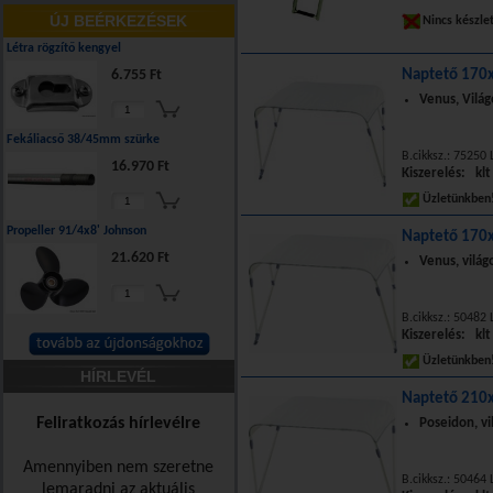
ÚJ BEÉRKEZÉSEK
Nincs készle
Létra rögzítő kengyel
6.755 Ft
Naptető 170
Venus, Világ
Fekáliacső 38/45mm szürke
B.cikksz.: 75250 
16.970 Ft
Kiszerelés: klt
Üzletünkbe
Propeller 91/4x8' Johnson
Naptető 170
21.620 Ft
Venus, világ
B.cikksz.: 50482 
Kiszerelés: klt
Üzletünkbe
HÍRLEVÉL
Naptető 210
Feliratkozás hírlevélre
Poseidon, vi
Amennyiben nem szeretne
B.cikksz.: 50464 
lemaradni az aktuális