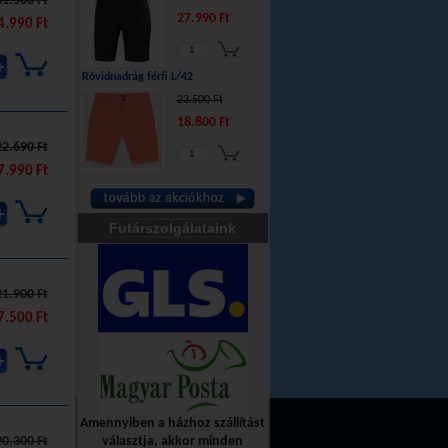
31.500 Ft
27.990 Ft
4.990 Ft
Rövidnadrág férfi L/42
23.500 Ft
18.800 Ft
22.690 Ft
7.990 Ft
Futárszolgálataink
21.900 Ft
7.500 Ft
Amennyiben a házhoz szállítást
20.300 Ft
választja, akkor minden