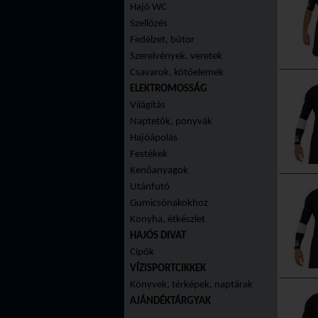
Hajó WC
Szellőzés
Fedélzet, bútor
Szerelvények, veretek
Csavarok, kötőelemek
ELEKTROMOSSÁG
Világítás
Naptetők, ponyvák
Hajóápolás
Festékek
Kenőanyagok
Utánfutó
Gumicsónakokhoz
Konyha, étkészlet
HAJÓS DIVAT
Cipők
VÍZISPORTCIKKEK
Könyvek, térképek, naptárak
AJÁNDÉKTÁRGYAK