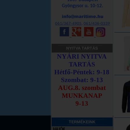
Gyöngysor u. 10-12.
061/367-4905
,
061/436-0339
_
_
_
NYITVA TARTÁS
TERMÉKEINK
HAJÓK