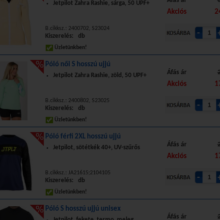
Áfás ár
Jetpilot Zahra Rashie, sárga, 50 UPF+
Akciós
2
B.cikksz.: 2400702, S23024
Kiszerelés: db
Üzletünkben!
Póló női S hosszú ujjú
Áfás ár
Jetpilot Zahra Rashie, zöld, 50 UPF+
Akciós
1
B.cikksz.: 2400802, S23025
Kiszerelés: db
Üzletünkben!
Póló férfi 2XL hosszú ujjú
Áfás ár
Jetpilot, sötétkék 40+, UV-szűrős
Akciós
1
B.cikksz.: JA21615;2104105
Kiszerelés: db
Üzletünkben!
Póló S hosszú ujjú unisex
Áfás ár
Jetpilot, fekete, termo, meleg