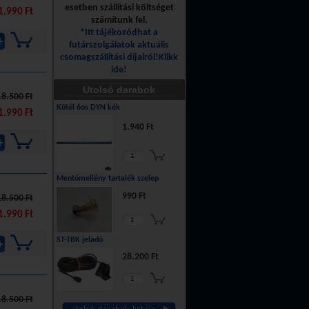
esetben szállítási költséget
1.990 Ft
számítunk fel.
*Itt tájékozódhat a
futárszolgálatok aktuális
csomagszállítási díjairól!Klikk
ide!
Utolsó darabok
18.500 Ft
Kötél 6os DYN kék
1.990 Ft
1.940 Ft
Mentőmellény tartalék szelep
990 Ft
18.500 Ft
1.990 Ft
ST-TBK jeladó
28.200 Ft
18.500 Ft