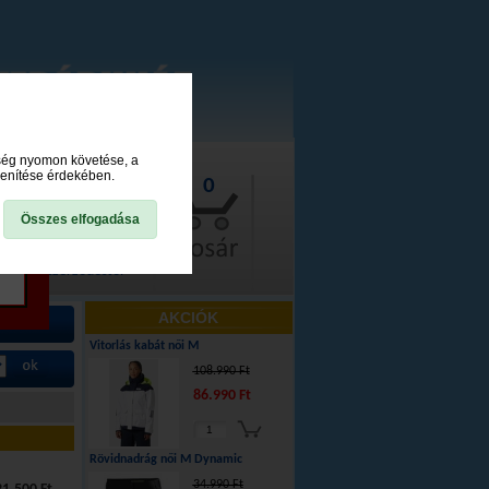
ység nyomon követése, a
lenítése érdekében.
0
Összes elfogadása
lállás a szerződéstől
AKCIÓK
Vitorlás kabát női M
108.990 Ft
86.990 Ft
Rövidnadrág női M Dynamic
34.990 Ft