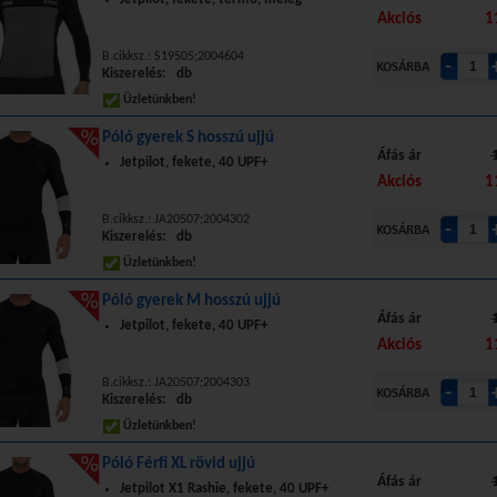
Akciós
1
B.cikksz.: S19505;2004604
Kiszerelés: db
Üzletünkben!
Póló gyerek S hosszú ujjú
Áfás ár
Jetpilot, fekete, 40 UPF+
Akciós
1
B.cikksz.: JA20507;2004302
Kiszerelés: db
Üzletünkben!
Póló gyerek M hosszú ujjú
Áfás ár
Jetpilot, fekete, 40 UPF+
Akciós
1
B.cikksz.: JA20507;2004303
Kiszerelés: db
Üzletünkben!
Póló Férfi XL rövid ujjú
Áfás ár
Jetpilot X1 Rashie, fekete, 40 UPF+