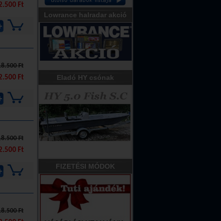
2.500 Ft
Lowrance halradar akció
18.500 Ft
Eladó HY csónak
2.500 Ft
18.500 Ft
2.500 Ft
FIZETÉSI MÓDOK
18.500 Ft