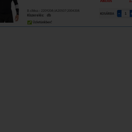
Akciós
1
B.cikksz.: 2209206;JA20507;2004306
Kiszerelés: db
Üzletünkben!