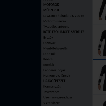
MOTOROK
MŰSZEREK
Lowrance halradarok, gps-ek
Motorműszerek
TV,audio, antenna
KÖTELEZŐ HAJÓFELSZERELÉS
Evezők
Csáklyák
Mentőfelszerelés
Lobogók
Kürtök
Kötelek
Fenderek-bóják
Horgonyok, láncok
HAJÓGÉPÉSZET
Kormányzás
Távvezérlés
Üzemanyagrendszer
Vízrendszer