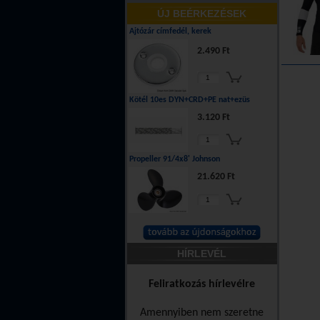
ÚJ BEÉRKEZÉSEK
Ajtózár címfedél, kerek
2.490 Ft
Kötél 10es DYN+CRD+PE nat+ezüs
3.120 Ft
Propeller 91/4x8' Johnson
21.620 Ft
HÍRLEVÉL
Feliratkozás hírlevélre
Amennyiben nem szeretne