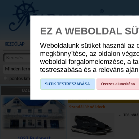
EZ A WEBOLDAL SÜ
Weboldalunk sütiket használ az 
KEZDŐLAP
AKCIÓS TERMÉKEK
WEBÁRUHÁZ
HÍREK
KATALÓG
AUGUSZTUS 8
megkönnyítése, az oldalon végz
termékekben
weboldal forgalomelemzése, a ta
NYIT
cikkekben
testreszabása és a releváns ajá
Minden termék
pontos kifejezés
összes szóra
szóra, szótöredék
SÜTIK TESTRESZABÁSA
Összes elutasítása
Cipők
»
Szandálok
»
Női szandál
»
39-
ÜZLETÜNK
TERMÉKNÉV
Szandál 39 női deck
TBS, söté
1037 Budapest