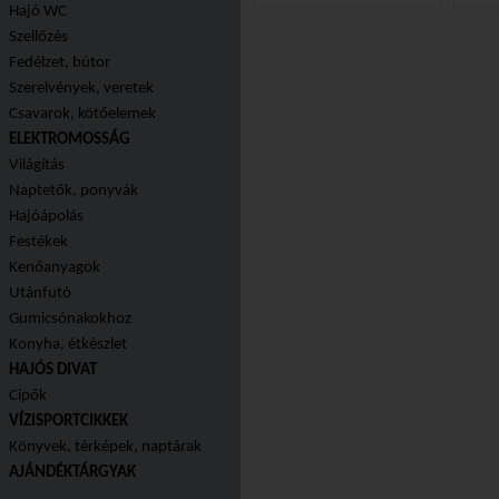
Hajó WC
29.990 Ft
Szellőzés
Fedélzet, bútor
Szerelvények, veretek
Csavarok, kötőelemek
ELEKTROMOSSÁG
Világítás
Naptetők, ponyvák
Hajóápolás
Festékek
Kenőanyagok
Utánfutó
Gumicsónakokhoz
Konyha, étkészlet
HAJÓS DIVAT
Cipők
VÍZISPORTCIKKEK
Könyvek, térképek, naptárak
AJÁNDÉKTÁRGYAK