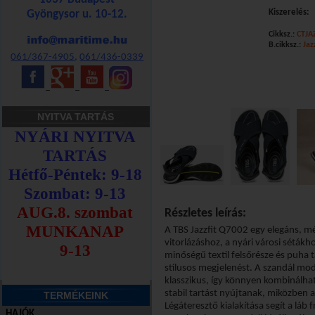
Kiszerelés:
Gyöngysor u. 10-12.
Cikksz.:
CTJA
B.cikksz.:
Jaz
Kosárba!
061/367-4905
,
061/436-0339
_
_
_
NYITVA TARTÁS
Részletes leírás:
A TBS Jazzfit Q7002 egy elegáns, mé
vitorlázáshoz, a nyári városi sétákh
minőségű textil felsőrésze és puha t
stílusos megjelenést. A szandál mod
klasszikus, így könnyen kombinálha
stabil tartást nyújtanak, miközben
TERMÉKEINK
Légáteresztő kialakítása segít a lá
HAJÓK