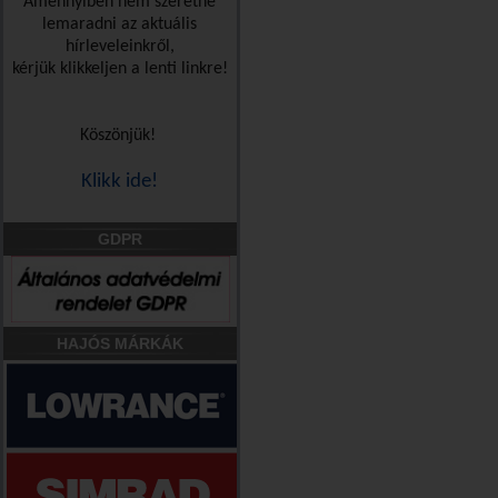
Amennyiben nem szeretne
lemaradni az aktuális
hírleveleinkről,
kérjük klikkeljen a lenti linkre!
Köszönjük!
Klikk ide!
GDPR
HAJÓS MÁRKÁK