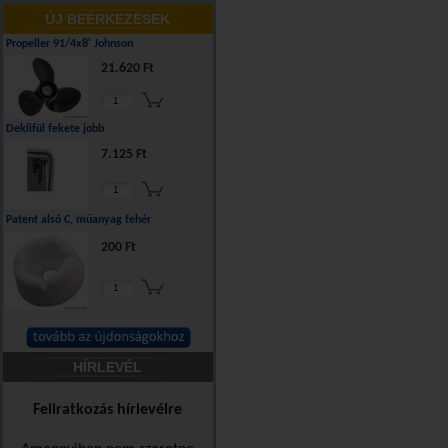
ÚJ BEÉRKEZÉSEK
Propeller 91/4x8' Johnson
21.620 Ft
Deklifül fekete jobb
7.125 Ft
Patent alsó C, műanyag fehér
200 Ft
HÍRLEVÉL
Feliratkozás hírlevélre