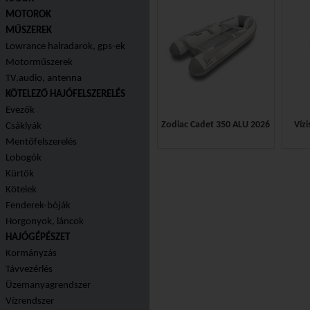
MOTOROK
MŰSZEREK
Lowrance halradarok, gps-ek
Motorműszerek
TV,audio, antenna
KÖTELEZŐ HAJÓFELSZERELÉS
Evezők
Zodiac Cadet 350 ALU 2026
Vízi
Csáklyák
Mentőfelszerelés
Lobogók
925.100 Ft
880.000 Ft
Kürtök
Kötelek
Fenderek-bóják
Horgonyok, láncok
HAJÓGÉPÉSZET
Kormányzás
Távvezérlés
Üzemanyagrendszer
Vízrendszer