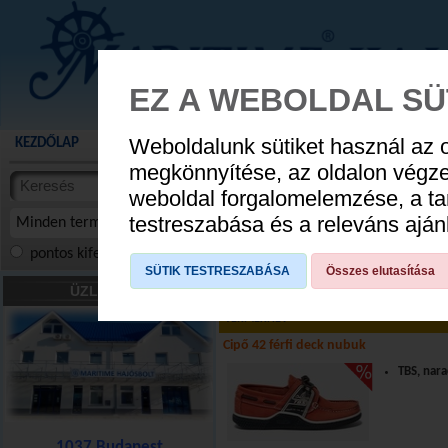
EZ A WEBOLDAL SÜ
Weboldalunk sütiket használ az 
KEZDŐLAP
AKCIÓS TERMÉKEK
WEBÁRUHÁZ
HÍREK
KATALÓG
AUGUSZTUS 8
megkönnyítése, az oldalon végz
termékekben
weboldal forgalomelemzése, a ta
NYIT
cikkekben
testreszabása és a releváns ajá
Minden termék
pontos kifejezés
összes szóra
szóra, szótöredék
SÜTIK TESTRESZABÁSA
Összes elutasítása
Cipők
»
Hajós cipők
»
Férfi cipők
»
42
ÜZLETÜNK
TERMÉKNÉV
Cipő 42 férfi deck nubuk
TBS, nara
1037 Budapest