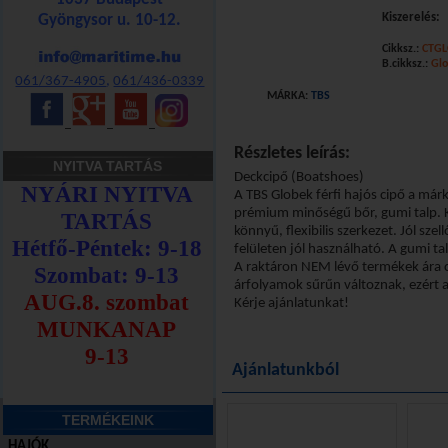
Kiszerelés:
Gyöngysor u. 10-12.
Cikksz.:
CTGL
Kosárba!
B.cikksz.:
Gl
061/367-4905
,
061/436-0339
MÁRKA:
TBS
_
_
_
Részletes leírás:
NYITVA TARTÁS
Deckcipő (Boatshoes)
A TBS Globek férfi hajós cipő a márk
prémium minőségű bőr, gumi talp. Ké
könnyű, flexibilis szerkezet. Jól sze
felületen jól használható. A gumi ta
A raktáron NEM lévő termékek ára 
árfolyamok sűrűn változnak, ezért ak
Kérje ajánlatunkat!
Ajánlatunkból
TERMÉKEINK
HAJÓK