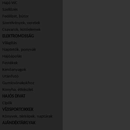
Hajó WC
Szellőzés
Fedélzet, bútor
Szerelvények, veretek
Csavarok, kötőelemek
ELEKTROMOSSÁG
Világítás
Naptetők, ponyvák
Hajóápolás
Festékek
Kenőanyagok
Utánfutó
Gumicsónakokhoz
Konyha, étkészlet
HAJÓS DIVAT
Cipők
VÍZISPORTCIKKEK
Könyvek, térképek, naptárak
AJÁNDÉKTÁRGYAK