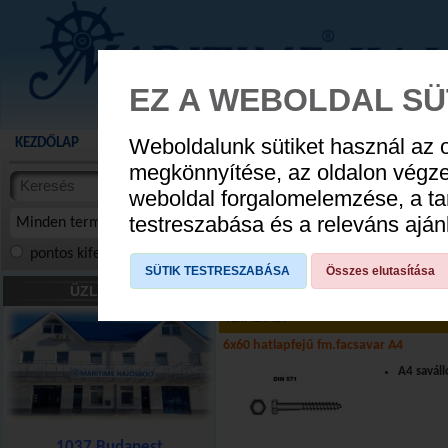
EZ A WEBOLDAL SÜ
Weboldalunk sütiket használ az 
KEZDŐLAP
AKCIÓS TERMÉKEK
WEBÁRUHÁZ
HÍREK
KATALÓG
AUGUSZTUS 8
megkönnyítése, az oldalon végz
termékekben
weboldal forgalomelemzése, a ta
NYIT
cikkekben
testreszabása és a releváns ajá
Minden termék
pontos kifejezés
összes szóra
szóra, szótöredék
SÜTIK TESTRESZABÁSA
Összes elutasítása
Csavarok, kötőelemek
»
Facsavarok
»
ÜZLETÜNK
TERMÉKNÉV
6x60 hatlapfejű fm.facsavar A4
A4 saváll
1037 Budapest