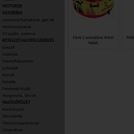
MOTOROK
MŰSZEREK
Lowrance halradarok, gps-ek
Motorműszerek
TV,audio, antenna
Fánk 1 személyes WILD
Póló
KÖTELEZŐ HAJÓFELSZERELÉS
WAVE
Evezők
45.990 Ft
Csáklyák
Mentőfelszerelés
Lobogók
Kürtök
Kötelek
Fenderek-bóják
Horgonyok, láncok
HAJÓGÉPÉSZET
Kormányzás
Távvezérlés
Üzemanyagrendszer
Vízrendszer