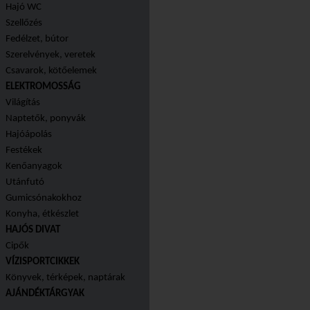
Hajó WC
Szellőzés
Fedélzet, bútor
Szerelvények, veretek
Csavarok, kötőelemek
ELEKTROMOSSÁG
Világítás
Naptetők, ponyvák
Hajóápolás
Festékek
Kenőanyagok
Utánfutó
Gumicsónakokhoz
Konyha, étkészlet
HAJÓS DIVAT
Cipők
VÍZISPORTCIKKEK
Könyvek, térképek, naptárak
AJÁNDÉKTÁRGYAK