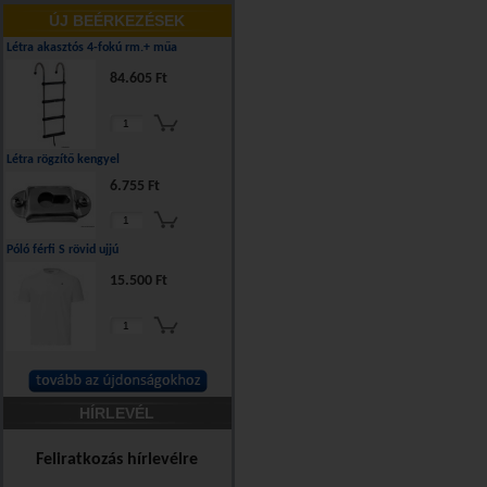
ÚJ BEÉRKEZÉSEK
Létra akasztós 4-fokú rm.+ műa
84.605 Ft
Létra rögzítő kengyel
6.755 Ft
Póló férfi S rövid ujjú
15.500 Ft
HÍRLEVÉL
Feliratkozás hírlevélre