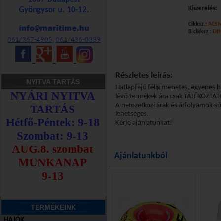
Kiszerelés:
Gyöngysor u. 10-12.
Cikksz.:
ACS
Kosárba!
B.cikksz.:
DIN
061/367-4905
,
061/436-0339
_
_
_
Részletes leírás:
NYITVA TARTÁS
Hatlapfejű félig menetes, egyenes 
lévő termékek ára csak TÁJÉKOZTAT
A nemzetközi árak és árfolyamok sűrű
lehetséges.
Kérje ajánlatunkat!
Ajánlatunkból
TERMÉKEINK
HAJÓK