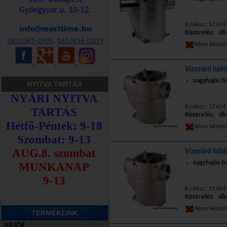
Gyöngysor u. 10-12.
B.cikksz.: 17.653
Kiszerelés: db
061/367-4905
,
061/436-0339
Nincs készle
_
_
_
Vízszűrő hűtő
nagyhajós h
NYITVA TARTÁS
B.cikksz.: 17.654
Kiszerelés: db
Nincs készle
Vízszűrő hűt
nagyhajós h
B.cikksz.: 17.654
Kiszerelés: db
Nincs készle
TERMÉKEINK
HAJÓK