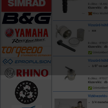
B.cikksz.: 16.442
Kiszerelés: db
Nincs készle
Vízszűrő hűt
xxx
B.cikksz.: IP7017
Kiszerelés: db
Üzletünkbe
Vízszűrő hűt
3/8"-os csat
B.cikksz.: IP7017
Kiszerelés: db
Üzletünkbe
Vízkivezetés
3/4 menete