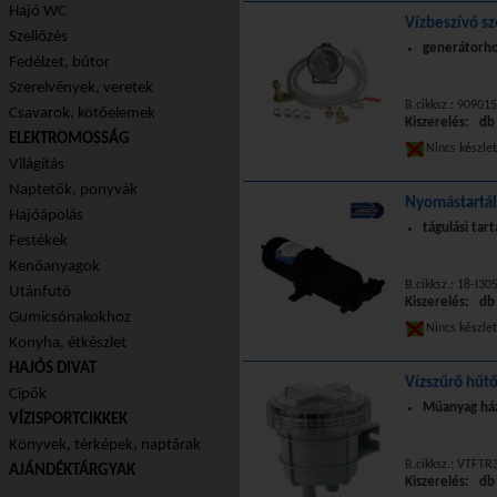
Hajó WC
Vízbeszívó sz
Szellőzés
generátorh
Fedélzet, bútor
Szerelvények, veretek
B.cikksz.: 90901
Csavarok, kötőelemek
Kiszerelés: db
ELEKTROMOSSÁG
Nincs készle
Világítás
Naptetők, ponyvák
Nyomástartály
Hajóápolás
tágulási tart
Festékek
Kenőanyagok
B.cikksz.: 18-I3
Utánfutó
Kiszerelés: db
Gumicsónakokhoz
Nincs készle
Konyha, étkészlet
HAJÓS DIVAT
Vízszűrő hűtő
Cipők
Műanyag há
VÍZISPORTCIKKEK
Könyvek, térképek, naptárak
B.cikksz.: VTFT
AJÁNDÉKTÁRGYAK
Kiszerelés: db