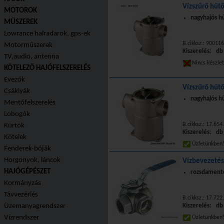
Vízszűrő hűt
MOTOROK
nagyhajós h
MŰSZEREK
Lowrance halradarok, gps-ek
B.cikksz.: 90011
Motorműszerek
Kiszerelés: db
TV,audio, antenna
Nincs készle
KÖTELEZŐ HAJÓFELSZERELÉS
Evezők
Vízszűrő hűt
Csáklyák
nagyhajós h
Mentőfelszerelés
Lobogók
B.cikksz.: 17.654
Kürtök
Kiszerelés: db
Kötelek
Üzletünkbe
Fenderek-bóják
Horgonyok, láncok
Vízbevezetés
HAJÓGÉPÉSZET
rozsdamente
Kormányzás
Távvezérlés
B.cikksz.: 17.722
Üzemanyagrendszer
Kiszerelés: db
Vízrendszer
Üzletünkbe