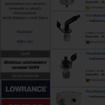
Kiszerelés: db
Amennyiben nem szeretne
Üzletünkbe
lemaradni az aktuális
hírleveleinkről,
Vízcsatlakozá
kérjük klikkeljen a lenti linkre!
Fedélzetmos
Köszönjük!
B.cikksz.: 16.442
Kiszerelés: db
Klikk ide!
Nincs készle
GDPR
Vízcsatlakoz
Fedélzetmos
B.cikksz.: 16.442
Kiszerelés: db
HAJÓS MÁRKÁK
Nincs készle
Vízcsatlakozá
Fedélzetmos