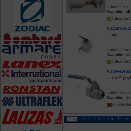
B.cikksz.: 67208
Kiszerelés: klt
Üzletünkbe
Vízszűrő hűt
xxx
B.cikksz.: IP7017
Kiszerelés: db
Üzletünkbe
Vízbevezetés
1 1/2" goly
B.cikksz.: 17.721
Kiszerelés: db
Nincs készle
<<
1
2
3
4
5
6
15
>>