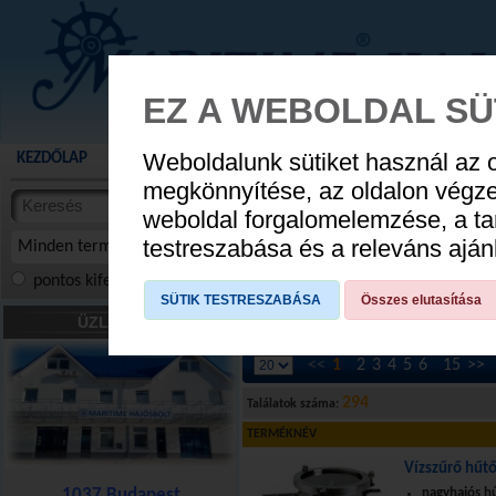
EZ A WEBOLDAL SÜ
Weboldalunk sütiket használ az 
KEZDŐLAP
AKCIÓS TERMÉKEK
WEBÁRUHÁZ
HÍREK
KATALÓG
AUGUSZTUS 8
megkönnyítése, az oldalon végz
termékekben
weboldal forgalomelemzése, a ta
NYIT
cikkekben
testreszabása és a releváns ajá
Minden termék
pontos kifejezés
összes szóra
szóra, szótöredék
SÜTIK TESTRESZABÁSA
Összes elutasítása
Vízrendszer
»
Vízszűrő, csatlakozók stb.
ÜZLETÜNK
<<
1
2
3
4
5
6
15
>>
294
Találatok száma:
TERMÉKNÉV
Vízszűrő hűt
1037 Budapest
nagyhajós h