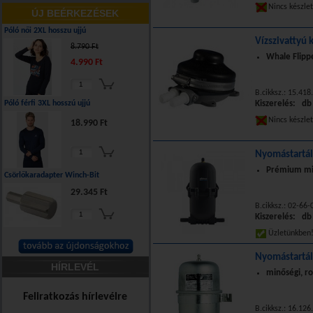
Nincs készle
ÚJ BEÉRKEZÉSEK
Póló női 2XL hosszu ujjú
Vízszivattyú
8.790 Ft
Whale Flip
4.990 Ft
B.cikksz.: 15.4
Póló férfi 3XL hosszú ujjú
Kiszerelés: db
Nincs készle
18.990 Ft
Nyomástartál
Prémium min
Csörlőkaradapter Winch-Bit
29.345 Ft
B.cikksz.: 02-66-
Kiszerelés: db
Üzletünkbe
Nyomástartál
HÍRLEVÉL
minőségi, ro
Feliratkozás hírlevélre
B.cikksz.: 16.126