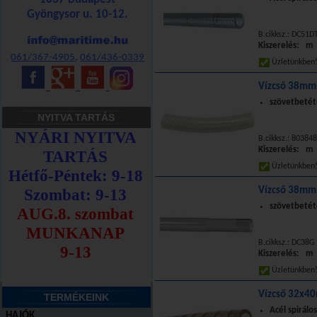
Gyöngysor u. 10-12.
B.cikksz.: DC51D
Kiszerelés: m
061/367-4905
,
061/436-0339
Üzletünkbe
Vízcső 38mm 
_
_
_
szövetbetét
NYITVA TARTÁS
B.cikksz.: 803848
Kiszerelés: m
Üzletünkbe
Vízcső 38mm 
szövetbetét
B.cikksz.: DC38G
Kiszerelés: m
Üzletünkbe
Vízcső 32x4
TERMÉKEINK
Acél spirálos
HAJÓK