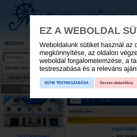
EZ A WEBOLDAL SÜ
Weboldalunk sütiket használ az 
KEZDŐLAP
AKCIÓS TERMÉKEK
WEBÁRUHÁZ
HÍREK
KATALÓG
AUGUSZTUS 8
megkönnyítése, az oldalon végz
termékekben
weboldal forgalomelemzése, a ta
NYIT
cikkekben
testreszabása és a releváns ajá
Minden termék
pontos kifejezés
összes szóra
szóra, szótöredék
SÜTIK TESTRESZABÁSA
Összes elutasítása
Vízrendszer
»
Vízcső
ÜZLETÜNK
<<
1
2
>>
21
Találatok száma:
TERMÉKNÉV
Vízcső 50x6
1037 Budapest
Acél spirálo