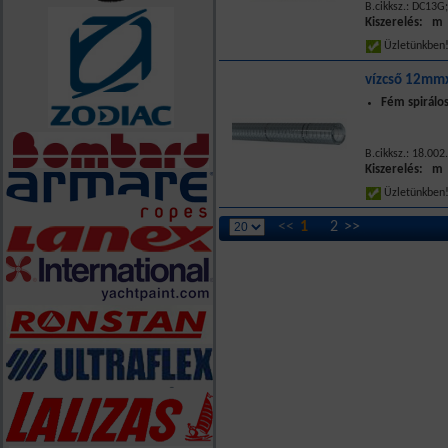
B.cikksz.: DC13G;
Kiszerelés: m
Üzletünkbe
vízcső 12mm
Fém spirálos
B.cikksz.: 18.00
Kiszerelés: m
Üzletünkbe
<<
1
2
>>