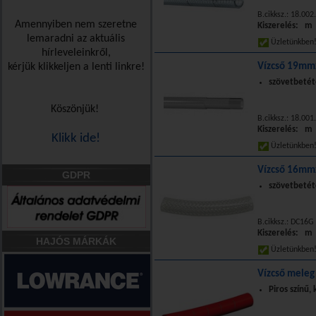
B.cikksz.: 18.00
Amennyiben nem szeretne
Kiszerelés: m
lemaradni az aktuális
Üzletünkbe
hírleveleinkről,
kérjük klikkeljen a lenti linkre!
Vízcső 19m
szövetbetéte
Köszönjük!
B.cikksz.: 18.00
Kiszerelés: m
Klikk ide!
Üzletünkbe
Vízcső 16m
GDPR
szövetbetéte
B.cikksz.: DC16G
Kiszerelés: m
HAJÓS MÁRKÁK
Üzletünkbe
Vízcső mele
Piros színű,