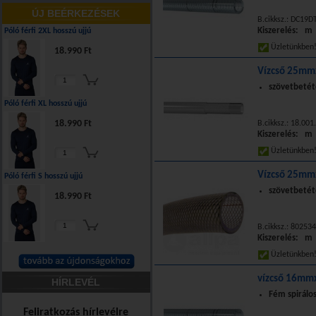
ÚJ BEÉRKEZÉSEK
B.cikksz.: DC19D
Kiszerelés: m
Póló férfi 2XL hosszú ujjú
Üzletünkbe
18.990 Ft
Vízcső 25mm
szövetbetéte
Póló férfi XL hosszú ujjú
18.990 Ft
B.cikksz.: 18.00
Kiszerelés: m
Üzletünkbe
Vízcső 25mm
Póló férfi S hosszú ujjú
szövetbetéte
18.990 Ft
B.cikksz.: 802534
Kiszerelés: m
Üzletünkbe
vízcső 16mm
HÍRLEVÉL
Fém spirálos
Feliratkozás hírlevélre