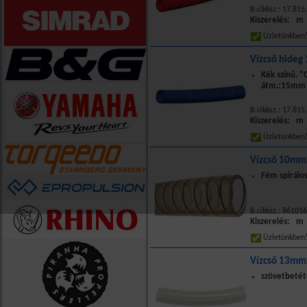
B.cikksz.: 17.8
Kiszerelés: m
Üzletünkbe
Vízcső hide
Kék színű. "
átm.:15mm
B.cikksz.: 17.8
Kiszerelés: m
Üzletünkbe
Vízcső 10m
Fém spirálos
B.cikksz.: 861016
Kiszerelés: m
Üzletünkbe
Vízcső 13m
szövetbetéte