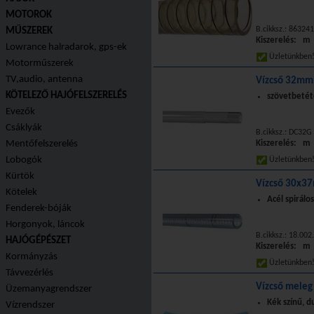
MOTOROK
B.cikksz.: 86324
MŰSZEREK
Kiszerelés: m
Lowrance halradarok, gps-ek
Üzletünkbe
Motorműszerek
TV,audio, antenna
Vízcső 32mm 
KÖTELEZŐ HAJÓFELSZERELÉS
szövetbetéte
Evezők
Csáklyák
B.cikksz.: DC32G
Mentőfelszerelés
Kiszerelés: m
Lobogók
Üzletünkbe
Kürtök
Vízcső 30x3
Kötelek
Acél spirálos
Fenderek-bóják
Horgonyok, láncok
B.cikksz.: 18.00
HAJÓGÉPÉSZET
Kiszerelés: m
Kormányzás
Üzletünkbe
Távvezérlés
Vízcső mele
Üzemanyagrendszer
Kék színű, du
Vízrendszer