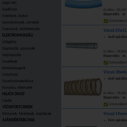
Hajó WC
Szellőzés
B.cikksz.: DS13H 
Kiszerelés: m
Fedélzet, bútor
Üzletünkbe
Szerelvények, veretek
Csavarok, kötőelemek
Vízcső 25x3
ELEKTROMOSSÁG
Acél spirálos
Világítás
Naptetők, ponyvák
B.cikksz.: 18.00
Hajóápolás
Kiszerelés: m
Festékek
Üzletünkbe
Kenőanyagok
Vízcső 38x4
Utánfutó
Acél spirálos
Gumicsónakokhoz
Konyha, étkészlet
B.cikksz.: 18.00
HAJÓS DIVAT
Kiszerelés: m
Cipők
Üzletünkbe
VÍZISPORTCIKKEK
Könyvek, térképek, naptárak
Vízcső 19mm
AJÁNDÉKTÁRGYAK
Fém spirálos