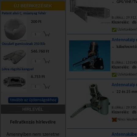
GPS/VHF/TV
ÚJ BEÉRKEZÉSEK
Patent alsó C, műanyag fehér
B.cikksz.: 29.91
200 Ft
Kiszerelés: db
Üzletünkbe
Antennatalp 
Osculati gumicsónak 250 Rib
kábelvezető
546.760 Ft
B.cikksz.: L3154
Kiszerelés: db
Létra rögzítő kengyel
Üzletünkbe
6.755 Ft
Antennatalp r
22 és 25 mm 
B.cikksz.: 29.93
HÍRLEVÉL
Kiszerelés: db
Nincs készle
Feliratkozás hírlevélre
Amennyiben nem szeretne
Antennakábel