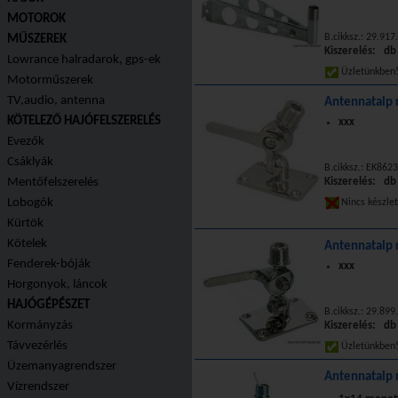
MOTOROK
B.cikksz.: 29.91
MŰSZEREK
Kiszerelés: db
Lowrance halradarok, gps-ek
Üzletünkbe
Motorműszerek
TV,audio, antenna
Antennatalp 
KÖTELEZŐ HAJÓFELSZERELÉS
xxx
Evezők
Csáklyák
B.cikksz.: EK862
Mentőfelszerelés
Kiszerelés: db
Lobogók
Nincs készle
Kürtök
Kötelek
Antennatalp 
Fenderek-bóják
xxx
Horgonyok, láncok
HAJÓGÉPÉSZET
B.cikksz.: 29.899
Kormányzás
Kiszerelés: db
Távvezérlés
Üzletünkbe
Üzemanyagrendszer
Antennatalp r
Vízrendszer