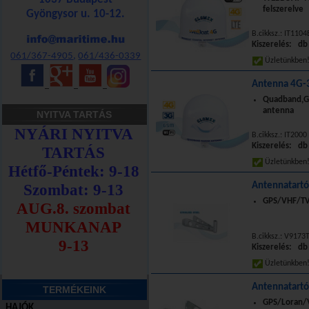
felszerelve
Gyöngysor u. 10-12.
B.cikksz.: IT110
Kiszerelés: db
061/367-4905
,
061/436-0339
Üzletünkbe
Antenna 4G-
_
_
_
Quadband,G
antenna
NYITVA TARTÁS
B.cikksz.: IT2000
Kiszerelés: db
Üzletünkbe
Antennatartó
GPS/VHF/TV
B.cikksz.: V9173
Kiszerelés: db
Üzletünkbe
Antennatartó
TERMÉKEINK
GPS/Loran/
HAJÓK