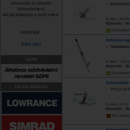
lemaradni az aktuális
RA132GLOLD 
hírleveleinkről,
kérjük klikkeljen a lenti linkre!
B.cikksz.: RA105
Kiszerelés: klt
Üzletünkbe
Köszönjük!
Antenna mag
Klikk ide!
Teleszkópos,
GDPR
B.cikksz.: T181 (
Kiszerelés: db
Üzletünkbe
Antennatalp
HAJÓS MÁRKÁK
V9112/12 é
B.cikksz.: v9172
Kiszerelés: db
Nincs készle