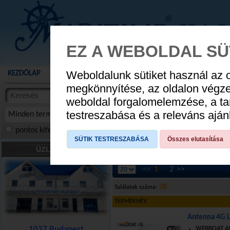
EZ A WEBOLDAL SÜ
Weboldalunk sütiket használ az 
KEZDŐLAP
AKCIÓS TERMÉKEK
WEBÁRUHÁZ
HÍREK
KATALÓG
AUGUSZTUS 8
megkönnyítése, az oldalon végz
termékekben
weboldal forgalomelemzése, a ta
NYIT
cikkekben
testreszabása és a releváns ajá
Minden termék
pontos kifejezés
összes szóra
szóra, szótöredék
SÜTIK TESTRESZABÁSA
Összes elutasítása
TV,audio, antenna
»
Antenna tartozék
ÜZLETÜNK
<<
1
2
>>
38
Találatok száma:
TERMÉKNÉV
Antenna 4G L
1037 Budapest
WEBBOAT 4G