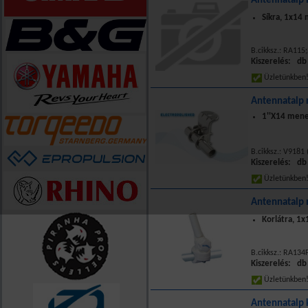
Antennatalp 
Síkra, 1x14
B.cikksz.: RA115
Kiszerelés: db
Üzletünkbe
Antennatalp 
1''X14 mene
B.cikksz.: V9181 
Kiszerelés: db
Üzletünkbe
Antennatalp m
Korlátra, 1
B.cikksz.: RA13
Kiszerelés: db
Üzletünkbe
Antennatalp 