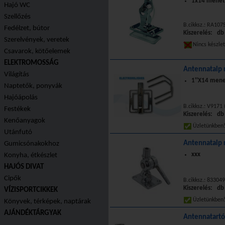
1x14 menett
Hajó WC
Szellőzés
B.cikksz.: RA107
Fedélzet, bútor
Kiszerelés: db
Szerelvények, veretek
Nincs készle
Csavarok, kötőelemek
ELEKTROMOSSÁG
Antennatalp 
Világítás
1''X14 mene
Naptetők, ponyvák
Hajóápolás
B.cikksz.: V9171 
Festékek
Kiszerelés: db
Kenőanyagok
Üzletünkbe
Utánfutó
Antennatalp
Gumicsónakokhoz
xxx
Konyha, étkészlet
HAJÓS DIVAT
Cipők
B.cikksz.: 83304
Kiszerelés: db
VÍZISPORTCIKKEK
Üzletünkbe
Könyvek, térképek, naptárak
AJÁNDÉKTÁRGYAK
Antennatartó