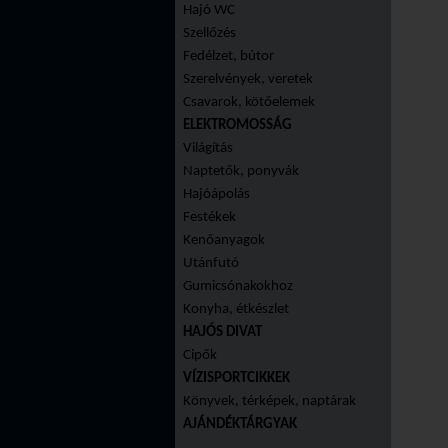
Hajó WC
Szellőzés
Fedélzet, bútor
Szerelvények, veretek
Csavarok, kötőelemek
ELEKTROMOSSÁG
Világítás
Naptetők, ponyvák
Hajóápolás
Festékek
Kenőanyagok
Utánfutó
Gumicsónakokhoz
Konyha, étkészlet
HAJÓS DIVAT
Cipők
VÍZISPORTCIKKEK
Könyvek, térképek, naptárak
AJÁNDÉKTÁRGYAK