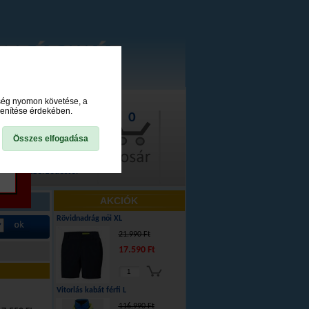
ység nyomon követése, a
lenítése érdekében.
0
Összes elfogadása
lállás a szerződéstől
AKCIÓK
Rövidnadrág női XL
21.990 Ft
17.590 Ft
Vitorlás kabát férfi L
116.990 Ft