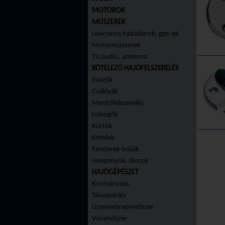
MOTOROK
MŰSZEREK
Lowrance halradarok, gps-ek
Motorműszerek
TV,audio, antenna
KÖTELEZŐ HAJÓFELSZERELÉS
Evezők
Csáklyák
Mentőfelszerelés
Lobogók
Kürtök
Kötelek
Fenderek-bóják
Horgonyok, láncok
HAJÓGÉPÉSZET
Kormányzás
Távvezérlés
Üzemanyagrendszer
Vízrendszer