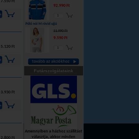
7.550 Ft
92.990 Ft
Póló női M rövid ujjú
11.990 Ft
9.590 Ft
5.120 Ft
Futárszolgálataink
3.930 Ft
Amennyiben a házhoz szállítást
választja, akkor minden
2.800 Ft