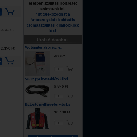
esetben szállítási költséget
számítunk fel.
*Itt tájékozódhat a
futárszolgálatok aktuális
csomagszállítási díjairól!Klikk
rdeklődjön!
ide!
Utolsó darabok
Wc tömítés alsó részhez
2.190 Ft
400 Ft
SX-12 gps hosszabbító kábel
5.845 Ft
Biztosító mellheveder vitorlás
10.100 Ft