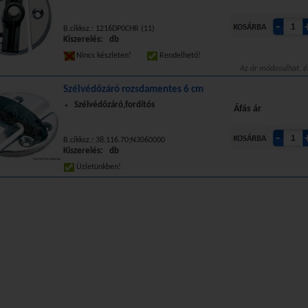
B.cikksz.: 1216DP0CHR (11)
Kiszerelés: db
Nincs készleten!
Rendelhető!
Az ár módosulhat, é
Szélvédőzáró rozsdamentes 6 cm
Szélvédőzáró,fordítós
Áfás ár
B.cikksz.: 38.116.70;N3060000
Kiszerelés: db
Üzletünkben!