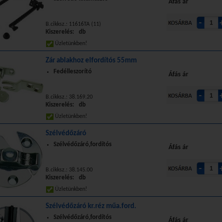
Áfás ár
B.cikksz.: 11616TA (11)
Kiszerelés: db
Üzletünkben!
Zár ablakhoz elfordítós 55mm
Fedélleszorító
Áfás ár
B.cikksz.: 38.169.20
Kiszerelés: db
Üzletünkben!
Szélvédőzáró
Szélvédőzáró,fordítós
Áfás ár
B.cikksz.: 38.145.00
Kiszerelés: db
Üzletünkben!
Szélvédőzáró kr.réz műa.ford.
Szélvédőzáró,fordítós
Áfás ár