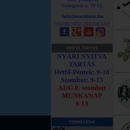
Gyöngysor u. 10-12.
061/367-4905
,
061/436-0339
_
_
_
NYITVA TARTÁS
TERMÉKEINK
HAJÓK