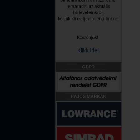
Amennyiben nem szeretne
lemaradni az aktuális
hírleveleinkről,
kérjük klikkeljen a lenti linkre!
Köszönjük!
Klikk ide!
GDPR
HAJÓS MÁRKÁK