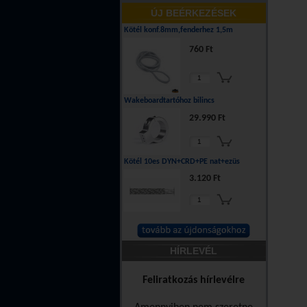
ÚJ BEÉRKEZÉSEK
Kötél konf.8mm,fenderhez 1,5m
760 Ft
Wakeboardtartóhoz bilincs
29.990 Ft
Kötél 10es DYN+CRD+PE nat+ezüs
3.120 Ft
HÍRLEVÉL
Feliratkozás hírlevélre