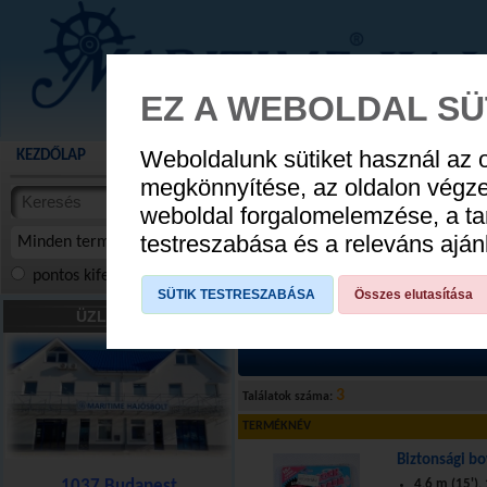
EZ A WEBOLDAL SÜ
Weboldalunk sütiket használ az 
KEZDŐLAP
AKCIÓS TERMÉKEK
WEBÁRUHÁZ
HÍREK
KATALÓG
AUGUSZTUS 8
megkönnyítése, az oldalon végz
termékekben
weboldal forgalomelemzése, a ta
NYIT
cikkekben
testreszabása és a releváns ajá
Minden termék
pontos kifejezés
összes szóra
szóra, szótöredék
SÜTIK TESTRESZABÁSA
Összes elutasítása
Szerelvények, veretek
»
Zárak
»
Bizto
ÜZLETÜNK
3
Találatok száma:
TERMÉKNÉV
Biztonsági b
1037 Budapest
4,6 m (15'),