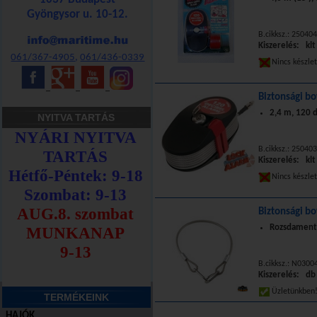
Gyöngysor u. 10-12.
B.cikksz.: 250404
Kiszerelés: klt
061/367-4905
,
061/436-0339
Nincs készle
_
_
_
Biztonsági b
2,4 m, 120 
NYITVA TARTÁS
B.cikksz.: 250403
Kiszerelés: klt
Nincs készle
Biztonsági 
Rozsdament
B.cikksz.: N0300
Kiszerelés: db
Üzletünkbe
TERMÉKEINK
HAJÓK