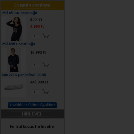
ÚJ BEÉRKEZÉSEK
Póló női 2XL hosszu ujjú
8.790 Ft
4.990 Ft
Póló férfi L hosszú ujjú
18.990 Ft
Yam 275 S gumicsónak (2026)
448.000 Ft
HÍRLEVÉL
Feliratkozás hírlevélre