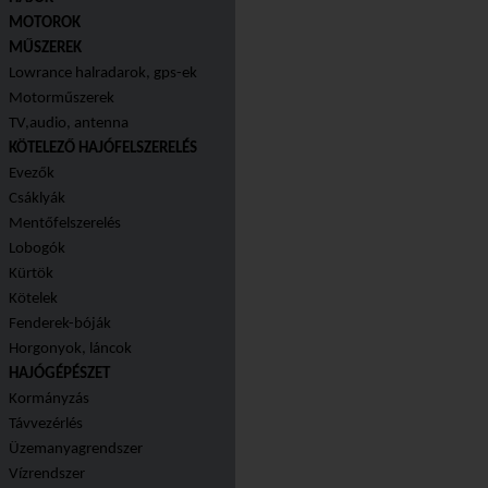
MOTOROK
MŰSZEREK
Lowrance halradarok, gps-ek
Motorműszerek
TV,audio, antenna
KÖTELEZŐ HAJÓFELSZERELÉS
Evezők
Csáklyák
Mentőfelszerelés
Lobogók
Kürtök
Kötelek
Fenderek-bóják
Horgonyok, láncok
HAJÓGÉPÉSZET
Kormányzás
Távvezérlés
Üzemanyagrendszer
Vízrendszer