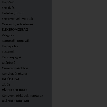
Hajó WC
Szellőzés
Fedélzet, bútor
Szerelvények, veretek
Csavarok, kötőelemek
ELEKTROMOSSÁG
Világítás
Naptetők, ponyvák
Hajóápolás
Festékek
Kenőanyagok
Utánfutó
Gumicsónakokhoz
Konyha, étkészlet
HAJÓS DIVAT
Cipők
VÍZISPORTCIKKEK
Könyvek, térképek, naptárak
AJÁNDÉKTÁRGYAK