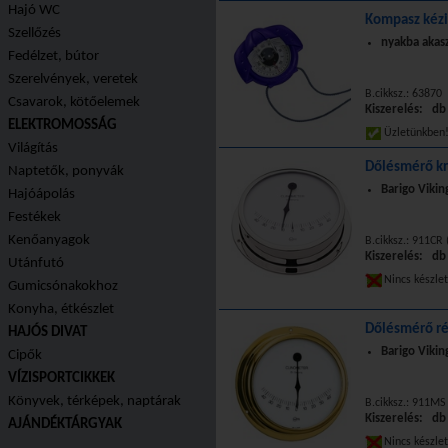
Hajó WC
Kompasz kézi 
Szellőzés
nyakba akas
Fedélzet, bútor
Szerelvények, veretek
B.cikksz.: 63870
Csavarok, kötőelemek
Kiszerelés: db
ELEKTROMOSSÁG
Üzletünkbe
Világítás
Dőlésmérő k
Naptetők, ponyvák
Barigo Vikin
Hajóápolás
Festékek
Kenőanyagok
B.cikksz.: 911CR 
Kiszerelés: db
Utánfutó
Nincs készle
Gumicsónakokhoz
Konyha, étkészlet
Dőlésmérő r
HAJÓS DIVAT
Barigo Vikin
Cipők
VÍZISPORTCIKKEK
Könyvek, térképek, naptárak
B.cikksz.: 911MS
Kiszerelés: db
AJÁNDÉKTÁRGYAK
Nincs készle