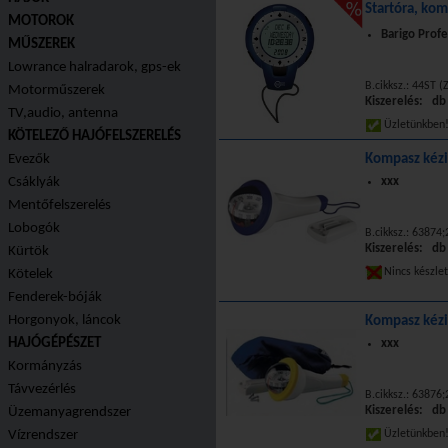
Startóra, kom
MOTOROK
Barigo Profe
MŰSZEREK
Lowrance halradarok, gps-ek
B.cikksz.: 44ST (
Motorműszerek
Kiszerelés: db
TV,audio, antenna
Üzletünkbe
KÖTELEZŐ HAJÓFELSZERELÉS
Evezők
Kompasz kézi
Csáklyák
xxx
Mentőfelszerelés
Lobogók
B.cikksz.: 63874
Kiszerelés: db
Kürtök
Nincs készle
Kötelek
Fenderek-bóják
Horgonyok, láncok
Kompasz kézi 
HAJÓGÉPÉSZET
xxx
Kormányzás
Távvezérlés
B.cikksz.: 63876
Kiszerelés: db
Üzemanyagrendszer
Vízrendszer
Üzletünkbe