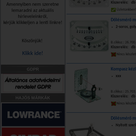
Kiszerelés: db
Amennyiben nem szeretne
Üzletünkbe
lemaradni az aktuális
hírleveleinkről,
Dőlésmérő m
kérjük klikkeljen a lenti linkre!
2-soros, gol
Köszönjük!
B.cikksz.: 26.70
Kiszerelés: db
Klikk ide!
Nincs készle
GDPR
Kompasz kézi 
xxx
B.cikksz.: 25.703
Kiszerelés: db
HAJÓS MÁRKÁK
Nincs készle
Dőlésmérő m
Nyitott szer