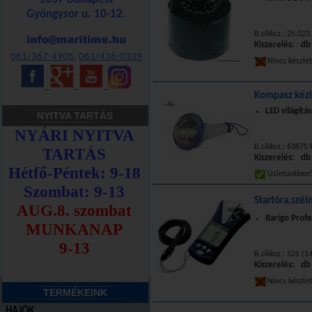
Gyöngysor u. 10-12.
B.cikksz.: 25.023
Kiszerelés: db
061/367-4905
,
061/436-0339
Nincs készle
_
_
_
Kompasz kézi 
LED világítás
NYITVA TARTÁS
B.cikksz.: 63875
Kiszerelés: db
Üzletünkbe
Startóra,szé
Barigo Profe
B.cikksz.: 525 (1
Kiszerelés: db
Nincs készle
TERMÉKEINK
HAJÓK