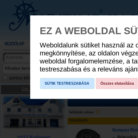
EZ A WEBOLDAL SÜ
Weboldalunk sütiket használ az 
KEZDŐLAP
AKCIÓS TERMÉKEK
WEBÁRUHÁZ
HÍREK
KATALÓG
AUGUSZTUS 8
megkönnyítése, az oldalon végz
termékekben
weboldal forgalomelemzése, a ta
NYIT
cikkekben
testreszabása és a releváns ajá
Minden termék
pontos kifejezés
összes szóra
szóra, szótöredék
SÜTIK TESTRESZABÁSA
Összes elutasítása
MŰSZEREK
»
Kézi navigációs eszközök
ÜZLETÜNK
17
Találatok száma:
TERMÉKNÉV
Kompasz Rivi
1037 Budapest
Riviera BU4.