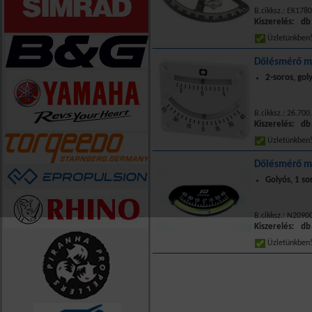
B.cikksz.: EK178
Kiszerelés: db
Üzletünkbe
Dőlésmérő m
2-soros, gol
B.cikksz.: 26.700
Kiszerelés: db
Üzletünkbe
Dőlésmérő mű
Golyós, 1 sor
B.cikksz.: N209
Kiszerelés: db
Üzletünkbe