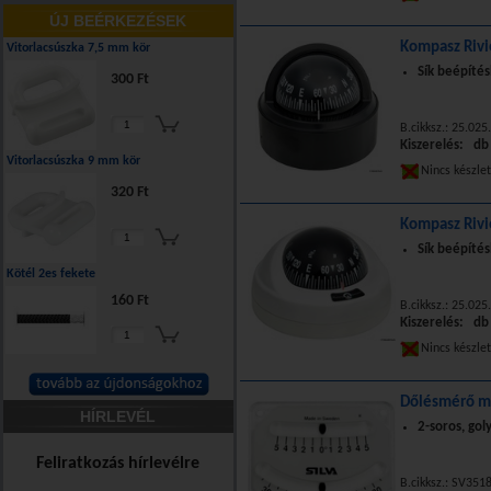
ÚJ BEÉRKEZÉSEK
Kompasz Rivi
Vitorlacsúszka 7,5 mm kör
Sík beépítés
300 Ft
B.cikksz.: 25.025
Kiszerelés: db
Vitorlacsúszka 9 mm kör
Nincs készle
320 Ft
Kompasz Rivi
Sík beépítés
Kötél 2es fekete
160 Ft
B.cikksz.: 25.025
Kiszerelés: db
Nincs készle
Dőlésmérő mű
HÍRLEVÉL
2-soros, gol
Feliratkozás hírlevélre
B.cikksz.: SV351