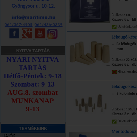
Gyöngysor u. 10-12.
B.cikksz.: xxx
Kiszerelés: klt
061/367-4905
,
061/436-0339
Üzletünkbe
Lékdugó kész
_
_
_
Fa lékdugók
mm
NYITVA TARTÁS
B.cikksz.: 22.803
Kiszerelés: db
Nincs készle
Lékdugó kész
3 különféle
B.cikksz.: 10103
Kiszerelés: db
Üzletünkbe
TERMÉKEINK
Mentődoboz I
HAJÓK