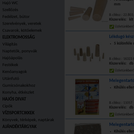
Hajó WC
mm
Szellőzés
B.cikksz.: 22.803
Fedélzet, bútor
Kiszerelés: klt
Szerelvények, veretek
Üzletünkbe
Csavarok, kötőelemek
Lékdugó készl
ELEKTROMOSSÁG
5 különféle
Világítás
Naptetők, ponyvák
Hajóápolás
B.cikksz.: 16323 
Kiszerelés: db
Festékek
Üzletünkbe
Kenőanyagok
Utánfutó
Melegentartó 
Gumicsónakokhoz
Kihűlés elle
Konyha, étkészlet
HAJÓS DIVAT
B.cikksz.: 11057
Cipők
Kiszerelés: db
VÍZISPORTCIKKEK
Üzletünkbe
Könyvek, térképek, naptárak
Melegentartó 
AJÁNDÉKTÁRGYAK
Kihűlés elle