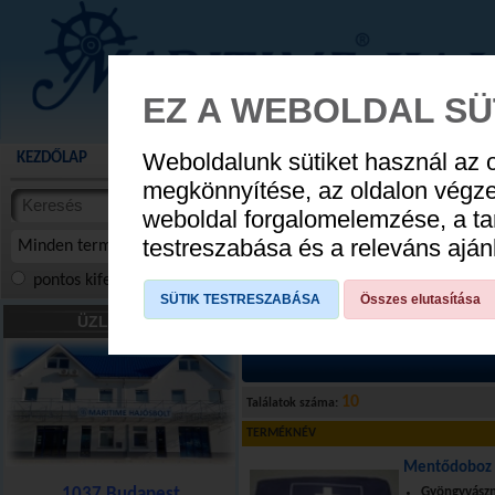
EZ A WEBOLDAL SÜ
Weboldalunk sütiket használ az 
KEZDŐLAP
AKCIÓS TERMÉKEK
WEBÁRUHÁZ
HÍREK
KATALÓG
AUGUSZTUS 8
megkönnyítése, az oldalon végz
termékekben
weboldal forgalomelemzése, a ta
NYIT
cikkekben
testreszabása és a releváns ajá
Minden termék
pontos kifejezés
összes szóra
szóra, szótöredék
SÜTIK TESTRESZABÁSA
Összes elutasítása
Mentőfelszerelés
»
Elsősegély csomag
ÜZLETÜNK
10
Találatok száma:
TERMÉKNÉV
Mentődoboz C
1037 Budapest
Gyöngyvászna