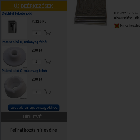
ÚJ BEÉRKEZÉSEK
B.cikksz.: 70976
Deklifül fekete jobb
Kiszerelés: db
7.125 Ft
Nincs készle
Patent alsó B, műanyag fehér
200 Ft
Patent alsó C, műanyag fehér
200 Ft
HÍRLEVÉL
Feliratkozás hírlevélre