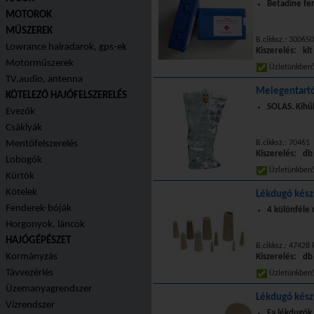
Betadine fer
MOTOROK
MŰSZEREK
B.cikksz.: 300650
Lowrance halradarok, gps-ek
Kiszerelés: klt
Motorműszerek
Üzletünkbe
TV,audio, antenna
Melegentartó
KÖTELEZŐ HAJÓFELSZERELÉS
SOLAS. Kihűl
Evezők
Csáklyák
Mentőfelszerelés
B.cikksz.: 70461
Kiszerelés: db
Lobogók
Üzletünkbe
Kürtök
Kötelek
Lékdugó kész
Fenderek-bóják
4 különféle
Horgonyok, láncok
HAJÓGÉPÉSZET
B.cikksz.: 47428
Kormányzás
Kiszerelés: db
Távvezérlés
Üzletünkbe
Üzemanyagrendszer
Lékdugó készl
Vízrendszer
Fa lékdugók