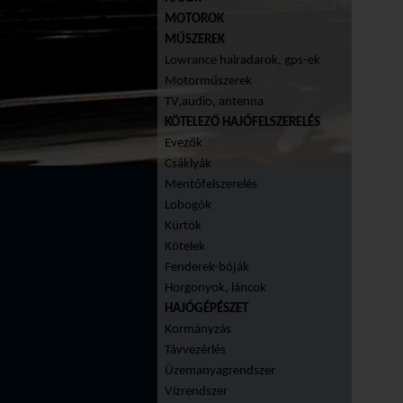
MOTOROK
MŰSZEREK
Lowrance halradarok, gps-ek
Motorműszerek
TV,audio, antenna
KÖTELEZŐ HAJÓFELSZERELÉS
Evezők
Csáklyák
Mentőfelszerelés
Lobogók
Kürtök
Kötelek
Fenderek-bóják
Horgonyok, láncok
HAJÓGÉPÉSZET
Kormányzás
Távvezérlés
Üzemanyagrendszer
Vízrendszer