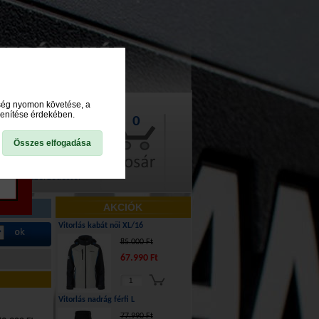
ység nyomon követése, a
lenítése érdekében.
0
Összes elfogadása
lállás a szerződéstől
AKCIÓK
Vitorlás kabát női XL/16
85.000 Ft
67.990 Ft
Vitorlás nadrág férfi L
77.990 Ft