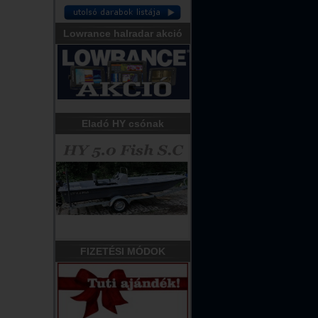
Lowrance halradar akció
Eladó HY csónak
FIZETÉSI MÓDOK