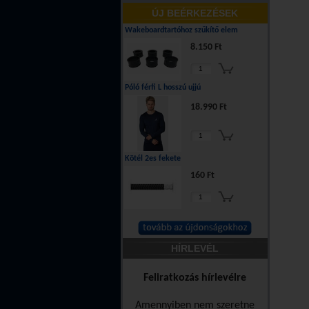
ÚJ BEÉRKEZÉSEK
Wakeboardtartóhoz szűkítő elem
8.150 Ft
Póló férfi L hosszú ujjú
18.990 Ft
Kötél 2es fekete
160 Ft
HÍRLEVÉL
Feliratkozás hírlevélre
Amennyiben nem szeretne