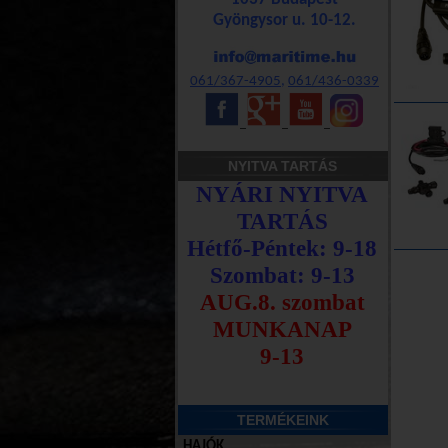
Gyöngysor u. 10-12.
061/367-4905
,
061/436-0339
_
_
_
NYITVA TARTÁS
TERMÉKEINK
HAJÓK