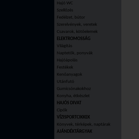
Hajó WC
Szellőzés
Fedélzet, bútor
Szerelvények, veretek
Csavarok, kötőelemek
ELEKTROMOSSÁG
Világítás
Naptetők, ponyvák
Hajóápolás
Festékek
Kenőanyagok
Utánfutó
Gumicsónakokhoz
Konyha, étkészlet
HAJÓS DIVAT
Cipők
VÍZISPORTCIKKEK
Könyvek, térképek, naptárak
AJÁNDÉKTÁRGYAK