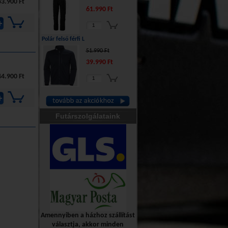
83.900 Ft
61.990 Ft
Polár felső férfi L
51.990 Ft
39.990 Ft
44.900 Ft
Futárszolgálataink
Amennyiben a házhoz szállítást
választja, akkor minden