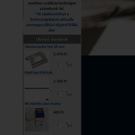
esetben szállítási költséget
számítunk fel.
*Itt tájékozódhat a
futárszolgálatok aktuális
csomagszállítási díjairól!Klikk
ide!
Utolsó darabok
Vitorlacsúszka fém 28 mm
2.470 Ft
Kötél 6os DYN kék
1.940 Ft
Wc tömítés alsó részhez
400 Ft