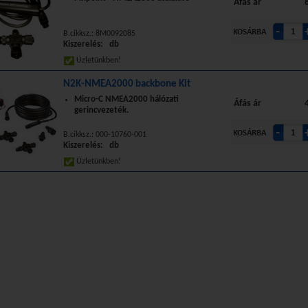
Áfás ár
B.cikksz.: 8M0092085
Kiszerelés: db
Üzletünkben!
N2K-NMEA2000 backbone Kit
Micro-C NMEA2000 hálózati
Áfás ár
gerincvezeték.
B.cikksz.: 000-10760-001
Kiszerelés: db
Üzletünkben!