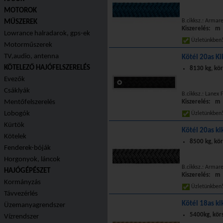
MOTOROK
B.cikksz.: Armar
MŰSZEREK
Kiszerelés: m
Lowrance halradarok, gps-ek
Üzletünkbe
Motorműszerek
TV,audio, antenna
Kötél 20as Ki
KÖTELEZŐ HAJÓFELSZERELÉS
8130 kg, kör
Evezők
Csáklyák
B.cikksz.: Lanex 
Mentőfelszerelés
Kiszerelés: m
Lobogók
Üzletünkbe
Kürtök
Kötél 20as ki
Kötelek
8500 kg, kö
Fenderek-bóják
Horgonyok, láncok
B.cikksz.: Armar
HAJÓGÉPÉSZET
Kiszerelés: m
Kormányzás
Üzletünkbe
Távvezérlés
Kötél 18as ki
Üzemanyagrendszer
5400kg, kör
Vízrendszer