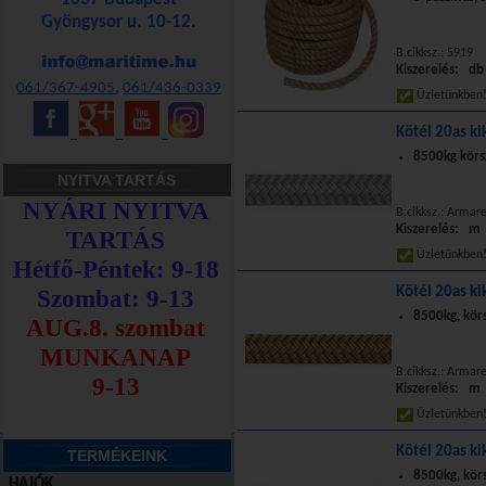
Gyöngysor u. 10-12.
B.cikksz.: 5919
Kiszerelés: db
061/367-4905
,
061/436-0339
Üzletünkbe
Kötél 20as ki
_
_
_
8500kg körs
NYITVA TARTÁS
B.cikksz.: Armar
Kiszerelés: m
Üzletünkbe
Kötél 20as ki
8500kg, kör
B.cikksz.: Armar
Kiszerelés: m
Üzletünkbe
Kötél 20as ki
TERMÉKEINK
8500kg, kör
HAJÓK