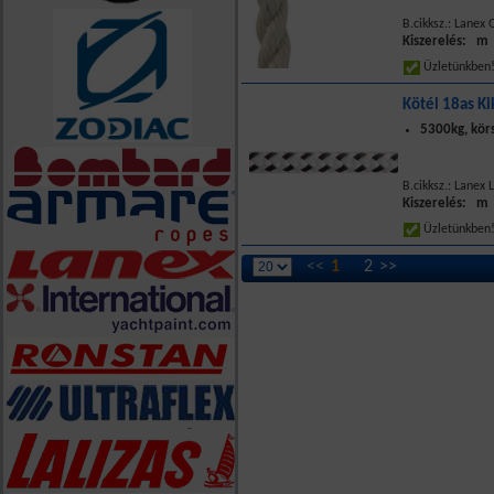
B.cikksz.: Lanex
Kiszerelés: m
Üzletünkbe
Kötél 18as Ki
5300kg, kör
B.cikksz.: Lanex
Kiszerelés: m
Üzletünkbe
<<
1
2
>>