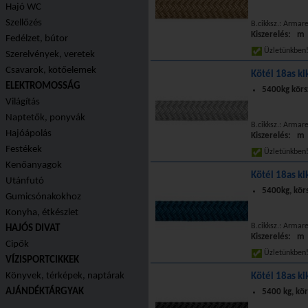
Hajó WC
Szellőzés
B.cikksz.: Armar
Kiszerelés: m
Fedélzet, bútor
Üzletünkbe
Szerelvények, veretek
Csavarok, kötőelemek
Kötél 18as ki
ELEKTROMOSSÁG
5400kg körs
Világítás
Naptetők, ponyvák
B.cikksz.: Armar
Hajóápolás
Kiszerelés: m
Festékek
Üzletünkbe
Kenőanyagok
Kötél 18as ki
Utánfutó
5400kg, kör
Gumicsónakokhoz
Konyha, étkészlet
B.cikksz.: Armar
HAJÓS DIVAT
Kiszerelés: m
Cipők
Üzletünkbe
VÍZISPORTCIKKEK
Könyvek, térképek, naptárak
Kötél 18as ki
AJÁNDÉKTÁRGYAK
5400 kg, kö