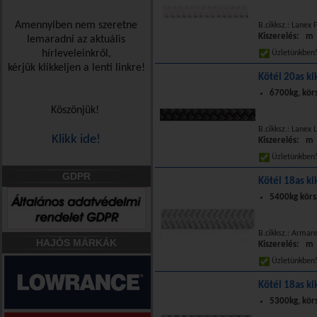
Amennyiben nem szeretne
B.cikksz.: Lanex 
Kiszerelés: m
lemaradni az aktuális
hírleveleinkről,
Üzletünkbe
kérjük klikkeljen a lenti linkre!
Kötél 20as ki
6700kg, kör
Köszönjük!
B.cikksz.: Lanex
Klikk ide!
Kiszerelés: m
Üzletünkbe
GDPR
Kötél 18as ki
5400kg körs
B.cikksz.: Armar
HAJÓS MÁRKÁK
Kiszerelés: m
Üzletünkbe
Kötél 18as ki
5300kg, kör