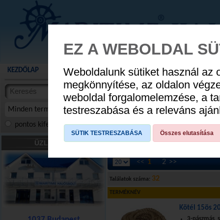
EZ A WEBOLDAL SÜ
Weboldalunk sütiket használ az 
KEZDŐLAP
AKCIÓS TERMÉKEK
WEBÁRUHÁZ
HÍREK
KATALÓG
AUGUSZTUS 8
megkönnyítése, az oldalon végz
termékekben
weboldal forgalomelemzése, a ta
NYIT
cikkekben
testreszabása és a releváns ajá
Minden termék
pontos kifejezés
összes szóra
szóra, szótöredék
SÜTIK TESTRESZABÁSA
Összes elutasítása
Kötelek
»
Horgonykötél, kikötőkötél
»
1
ÜZLETÜNK
<<
1
2
>>
32
Találatok száma:
TERMÉKNÉV
Kötél 15ös 2
1037 Budapest
3-pászmás, 