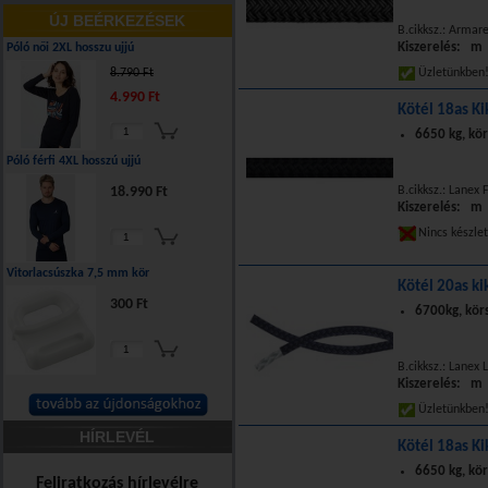
ÚJ BEÉRKEZÉSEK
B.cikksz.: Armar
Kiszerelés: m
Póló női 2XL hosszu ujjú
8.790 Ft
Üzletünkbe
4.990 Ft
Kötél 18as Ki
6650 kg, kör
Póló férfi 4XL hosszú ujjú
18.990 Ft
B.cikksz.: Lanex 
Kiszerelés: m
Nincs készle
Vitorlacsúszka 7,5 mm kör
Kötél 20as ki
300 Ft
6700kg, kör
B.cikksz.: Lanex
Kiszerelés: m
Üzletünkbe
HÍRLEVÉL
Kötél 18as Ki
6650 kg, kör
Feliratkozás hírlevélre