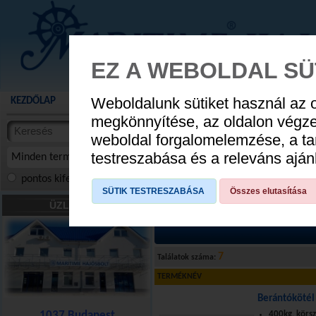
EZ A WEBOLDAL SÜ
Weboldalunk sütiket használ az 
KEZDŐLAP
AKCIÓS TERMÉKEK
WEBÁRUHÁZ
HÍREK
KATALÓG
AUGUSZTUS 8
megkönnyítése, az oldalon végz
termékekben
weboldal forgalomelemzése, a ta
NYIT
cikkekben
testreszabása és a releváns ajá
Minden termék
pontos kifejezés
összes szóra
szóra, szótöredék
SÜTIK TESTRESZABÁSA
Összes elutasítása
Kötelek
»
Berántó zsinór
ÜZLETÜNK
7
Találatok száma:
TERMÉKNÉV
Berántókötél
1037 Budapest
400kg, körsz