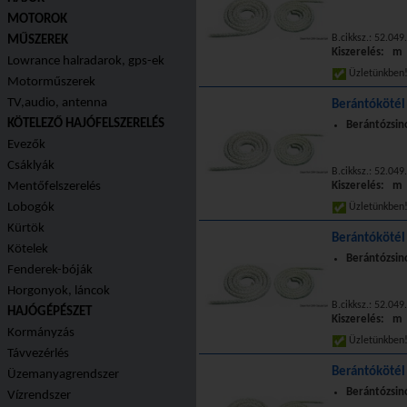
MOTOROK
B.cikksz.: 52.049
MŰSZEREK
Kiszerelés: m
Lowrance halradarok, gps-ek
Üzletünkbe
Motorműszerek
TV,audio, antenna
Berántókötél
KÖTELEZŐ HAJÓFELSZERELÉS
Berántózsinó
Evezők
Csáklyák
B.cikksz.: 52.049
Mentőfelszerelés
Kiszerelés: m
Lobogók
Üzletünkbe
Kürtök
Berántókötél
Kötelek
Berántózsinó
Fenderek-bóják
Horgonyok, láncok
B.cikksz.: 52.049
HAJÓGÉPÉSZET
Kiszerelés: m
Kormányzás
Üzletünkbe
Távvezérlés
Berántókötél
Üzemanyagrendszer
Berántózsinó
Vízrendszer