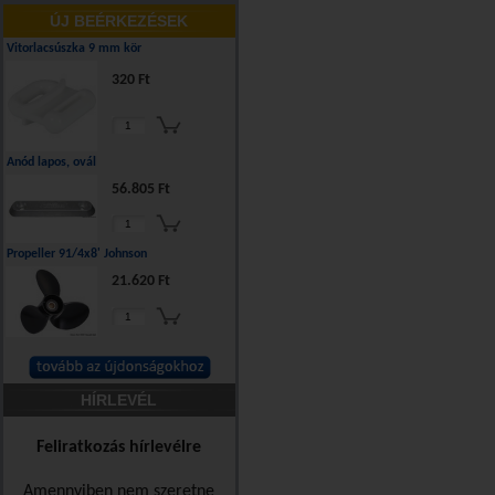
ÚJ BEÉRKEZÉSEK
Vitorlacsúszka 9 mm kör
320 Ft
Anód lapos, ovál
56.805 Ft
Propeller 91/4x8' Johnson
21.620 Ft
HÍRLEVÉL
Feliratkozás hírlevélre
Amennyiben nem szeretne