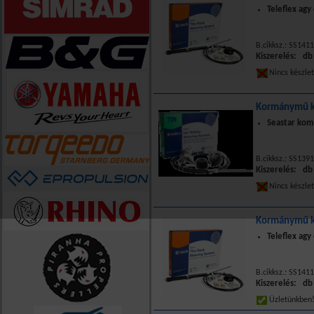
Teleflex ag
B.cikksz.: SS141
Kiszerelés: db
Nincs készle
Kormánymű k
Seastar komp
B.cikksz.: SS139
Kiszerelés: db
Nincs készle
Kormánymű k
Teleflex ag
B.cikksz.: SS141
Kiszerelés: db
Üzletünkbe