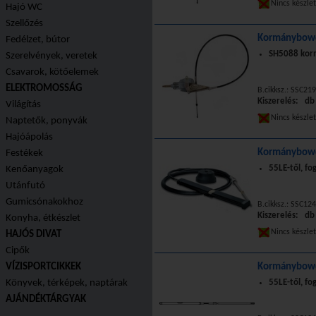
Nincs készle
Hajó WC
Szellőzés
Kormánybowd
Fedélzet, bútor
SH5088 kor
Szerelvények, veretek
Csavarok, kötőelemek
ELEKTROMOSSÁG
B.cikksz.: SSC219
Kiszerelés: db
Világítás
Nincs készle
Naptetők, ponyvák
Hajóápolás
Kormánybowd
Festékek
55LE-től, fo
Kenőanyagok
Utánfutó
Gumicsónakokhoz
B.cikksz.: SSC124
Kiszerelés: db
Konyha, étkészlet
Nincs készle
HAJÓS DIVAT
Cipők
VÍZISPORTCIKKEK
Kormánybowd
Könyvek, térképek, naptárak
55LE-től, fo
AJÁNDÉKTÁRGYAK