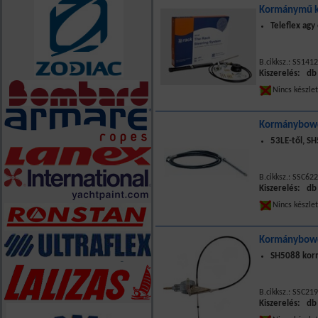
Kormánymű k
Teleflex ag
B.cikksz.: SS141
Kiszerelés: db
Nincs készle
Kormánybowd
53LE-től, S
B.cikksz.: SSC622
Kiszerelés: db
Nincs készle
Kormánybowd
SH5088 kor
B.cikksz.: SSC219
Kiszerelés: db