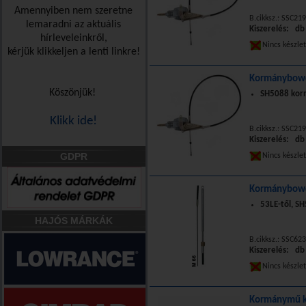
Amennyiben nem szeretne
B.cikksz.: SSC219
lemaradni az aktuális
Kiszerelés: db
hírleveleinkről,
Nincs készle
kérjük klikkeljen a lenti linkre!
Kormánybowd
Köszönjük!
SH5088 kor
Klikk ide!
B.cikksz.: SSC219
Kiszerelés: db
GDPR
Nincs készle
Kormánybowd
53LE-től, S
HAJÓS MÁRKÁK
B.cikksz.: SSC623
Kiszerelés: db
Nincs készle
Kormánymű k