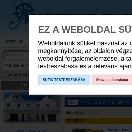
EZ A WEBOLDAL SÜ
Weboldalunk sütiket használ az 
KEZDŐLAP
AKCIÓS TERMÉKEK
WEBÁRUHÁZ
HÍREK
KATALÓG
AUGUSZTUS 8
megkönnyítése, az oldalon végz
termékekben
weboldal forgalomelemzése, a ta
NYIT
cikkekben
testreszabása és a releváns ajá
Minden termék
pontos kifejezés
összes szóra
szóra, szótöredék
SÜTIK TESTRESZABÁSA
Összes elutasítása
Kormányzás
»
Húzó-toló kormány rend
ÜZLETÜNK
[55 LE alatt]
[55 LE felett]
[Fogasléces re
<<
1
2
3
4
5
6
10
>>
187
Találatok száma:
TERMÉKNÉV
Kormánymű k
1037 Budapest