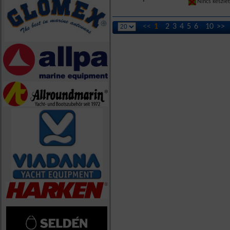
Nincs készle
<<
1
2
3
4
5
6
10
>>