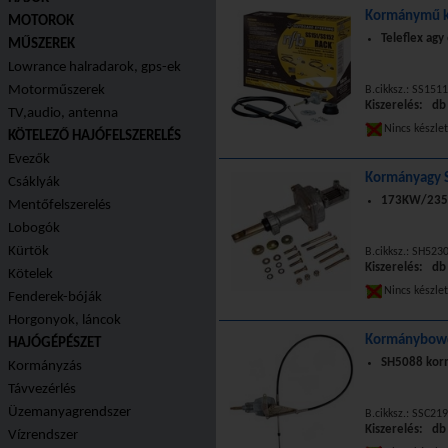
Kormánymű k
MOTOROK
Teleflex ag
MŰSZEREK
Lowrance halradarok, gps-ek
Motorműszerek
B.cikksz.: SS151
Kiszerelés: db
TV,audio, antenna
Nincs készle
KÖTELEZŐ HAJÓFELSZERELÉS
Evezők
Kormányagy 
Csáklyák
173KW/235 L
Mentőfelszerelés
Lobogók
Kürtök
B.cikksz.: SH523
Kiszerelés: db
Kötelek
Nincs készle
Fenderek-bóják
Horgonyok, láncok
Kormánybowd
HAJÓGÉPÉSZET
SH5088 kor
Kormányzás
Távvezérlés
Üzemanyagrendszer
B.cikksz.: SSC219
Kiszerelés: db
Vízrendszer