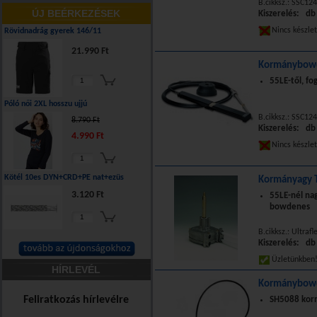
B.cikksz.: SSC124
ÚJ BEÉRKEZÉSEK
Kiszerelés: db
Nincs készle
Rövidnadrág gyerek 146/11
21.990 Ft
Kormánybowd
55LE-től, fo
Póló női 2XL hosszu ujjú
B.cikksz.: SSC124
8.790 Ft
Kiszerelés: db
4.990 Ft
Nincs készle
Kötél 10es DYN+CRD+PE nat+ezüs
Kormányagy 
3.120 Ft
55LE-nél na
bowdenes
B.cikksz.: Ultraf
Kiszerelés: db
Üzletünkbe
HÍRLEVÉL
Kormánybowd
Feliratkozás hírlevélre
SH5088 kor