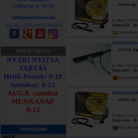
Teleflex ag
Gyöngysor u. 10-12.
B.cikksz.: SS151
061/367-4905
,
061/436-0339
Kiszerelés: db
Üzletünkbe
_
_
_
Kormánybowd
55LE-től, fo
NYITVA TARTÁS
B.cikksz.: SSC124
Kiszerelés: db
Nincs készle
Kormánymű k
Teleflex ag
B.cikksz.: SS151
Kiszerelés: db
Nincs készle
TERMÉKEINK
HAJÓK